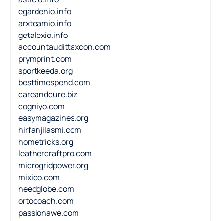
egardenio.info
arxteamio.info
getalexio.info
accountaudittaxcon.com
prymprint.com
sportkeeda.org
besttimespend.com
careandcure.biz
cogniyo.com
easymagazines.org
hirfanjilasmi.com
hometricks.org
leathercraftpro.com
microgridpower.org
mixiqo.com
needglobe.com
ortocoach.com
passionawe.com