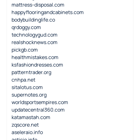
mattress-disposal.com
happyflooringandcabinets.com
bodybuildinglife.co
qrdoggy.com
technologygud.com
realshocknews.com
pickgb.com
healthmistakes.com
ksfashiondresses.com
patterntrader.org
cnhpa.net
sitalotus.com
supernotes.org
worldsportsempires.com
updatecentral360.com
katamastah.com
zqscore.net
aseleraio.info
asticio.info