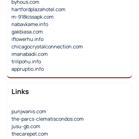
byhous.com
hartfordplazahotel.com
m-918kissapk.com
nabavkame.info
gakbiasa.com
iflowerhu.info
chicagocrystalconnection.com
imanabadii.com
trilipohu.info
appruptio.info
Links
punjwanis.com
the-parcs-clematiscondos.com
jusu-gb.com
thecarepet.com