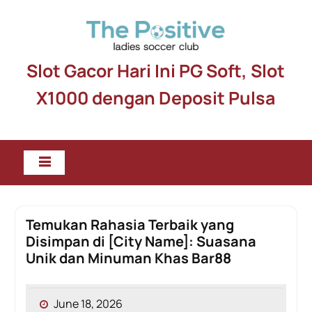
Skip
to
content
Slot Gacor Hari Ini PG Soft, Slot
X1000 dengan Deposit Pulsa
Temukan Rahasia Terbaik yang
Disimpan di [City Name]: Suasana
Unik dan Minuman Khas Bar88
June 18, 2026