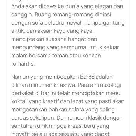
Anda akan dibawa ke dunia yang elegan dan
canggih. Ruang remang-remang dihiasi
dengan sofa beludru mewah, lampu gantung
antik, dan aksen kayu yang kaya,
menciptakan suasana hangat dan
mengundang yang sempurna untuk keluar
malam bersama teman atau kencan
romantis.
Namun yang membedakan Bar88 adalah
pilihan minuman khasnya. Para ahli mixologi
berbakat di bar ini telah menciptakan menu
koktail yang kreatif dan lezat yang pasti akan
mengesankan bahkan selera yang paling
cerdas sekalipun. Dari ramuan klasik dengan
sentuhan unik hingga kreasi baru yang
inovatif, selalu ada sesuatu yang dapat