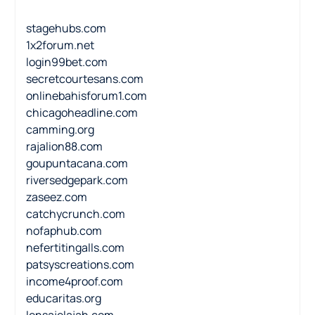
stagehubs.com
1x2forum.net
login99bet.com
secretcourtesans.com
onlinebahisforum1.com
chicagoheadline.com
camming.org
rajalion88.com
goupuntacana.com
riversedgepark.com
zaseez.com
catchycrunch.com
nofaphub.com
nefertitingalls.com
patsyscreations.com
income4proof.com
educaritas.org