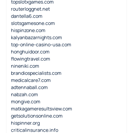
topslotxgames.com
routerloggnet.net
dantella6.com
slotsgamesone.com
hispinzone.com
kalyanbazarnights.com
top-online-casino-usa.com
honghuidoor.com
flowingtravel.com
nineniki.com
brandiospecialists.com
medicalcare7.com
adtennaball.com
nabzah.com
mongive.com
matkagameresultsview.com
getsolutionsonline.com
hispinner.org
criticalinsurance.info