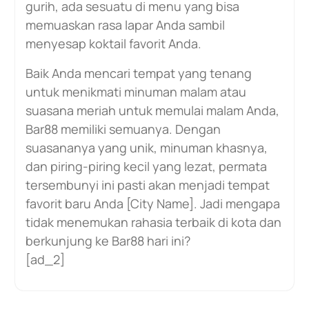
gurih, ada sesuatu di menu yang bisa
memuaskan rasa lapar Anda sambil
menyesap koktail favorit Anda.
Baik Anda mencari tempat yang tenang
untuk menikmati minuman malam atau
suasana meriah untuk memulai malam Anda,
Bar88 memiliki semuanya. Dengan
suasananya yang unik, minuman khasnya,
dan piring-piring kecil yang lezat, permata
tersembunyi ini pasti akan menjadi tempat
favorit baru Anda [City Name]. Jadi mengapa
tidak menemukan rahasia terbaik di kota dan
berkunjung ke Bar88 hari ini?
[ad_2]