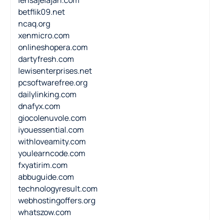
lensajelajah.com
betflik09.net
ncaq.org
xenmicro.com
onlineshopera.com
dartyfresh.com
lewisenterprises.net
pcsoftwarefree.org
dailylinking.com
dnafyx.com
giocolenuvole.com
iyouessential.com
withloveamity.com
youlearncode.com
fxyatirim.com
abbuguide.com
technologyresult.com
webhostingoffers.org
whatszow.com