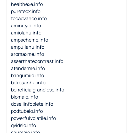
healthexe.info
puretecx.info
tecadvance.info
aminityio.info
amiolahu.info
ampacheme.info
ampullahu.info
aromaxme.info
asserthatecontrast.info
atenderme.info
bangumiio.info
bekosunhu.info
beneficialgrandiose.info
blomaio.info
dosellinfoplete.info
podtubeio.info
powerfulvolatile.info
qvidsio.info
shumaio.info