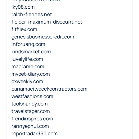
lky08.com
ralph-fiennes.net
fielder-maximum-discount.net
fitfllex.com
genesisbusinesscredit.com
inforuang.com
kindsmarket.com
luvelylife.com
macramb.com
mypet-diary.com
oxweekly.com
panamacitydeckcontractors.com
westfashions.com
toolshandy.com
travelstager.com
trendinspires.com
rannyephul.com
reportradar360.com