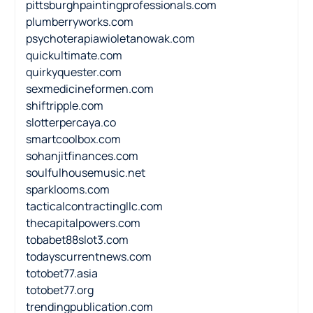
pittsburghpaintingprofessionals.com
plumberryworks.com
psychoterapiawioletanowak.com
quickultimate.com
quirkyquester.com
sexmedicineformen.com
shiftripple.com
slotterpercaya.co
smartcoolbox.com
sohanjitfinances.com
soulfulhousemusic.net
sparklooms.com
tacticalcontractingllc.com
thecapitalpowers.com
tobabet88slot3.com
todayscurrentnews.com
totobet77.asia
totobet77.org
trendingpublication.com