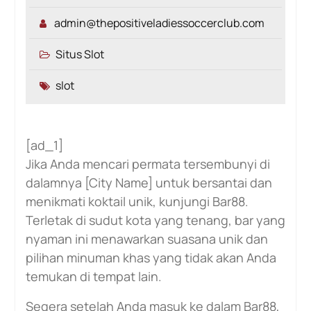
admin@thepositiveladiessoccerclub.com
Situs Slot
slot
[ad_1]
Jika Anda mencari permata tersembunyi di
dalamnya [City Name] untuk bersantai dan
menikmati koktail unik, kunjungi Bar88.
Terletak di sudut kota yang tenang, bar yang
nyaman ini menawarkan suasana unik dan
pilihan minuman khas yang tidak akan Anda
temukan di tempat lain.
Segera setelah Anda masuk ke dalam Bar88,