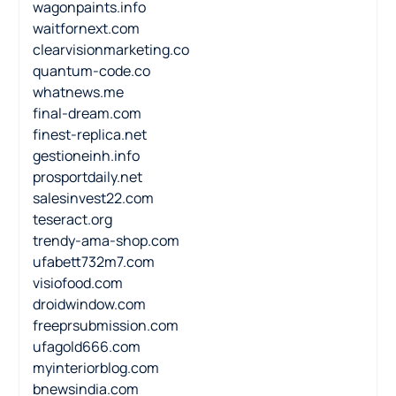
wagonpaints.info
waitfornext.com
clearvisionmarketing.co
quantum-code.co
whatnews.me
final-dream.com
finest-replica.net
gestioneinh.info
prosportdaily.net
salesinvest22.com
teseract.org
trendy-ama-shop.com
ufabett732m7.com
visiofood.com
droidwindow.com
freeprsubmission.com
ufagold666.com
myinteriorblog.com
bnewsindia.com