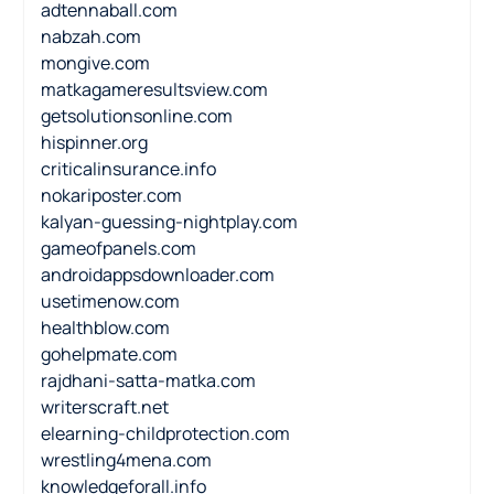
adtennaball.com
nabzah.com
mongive.com
matkagameresultsview.com
getsolutionsonline.com
hispinner.org
criticalinsurance.info
nokariposter.com
kalyan-guessing-nightplay.com
gameofpanels.com
androidappsdownloader.com
usetimenow.com
healthblow.com
gohelpmate.com
rajdhani-satta-matka.com
writerscraft.net
elearning-childprotection.com
wrestling4mena.com
knowledgeforall.info