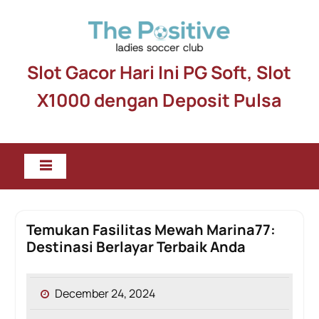
Skip
to
content
Slot Gacor Hari Ini PG Soft, Slot
X1000 dengan Deposit Pulsa
Temukan Fasilitas Mewah Marina77:
Destinasi Berlayar Terbaik Anda
December 24, 2024