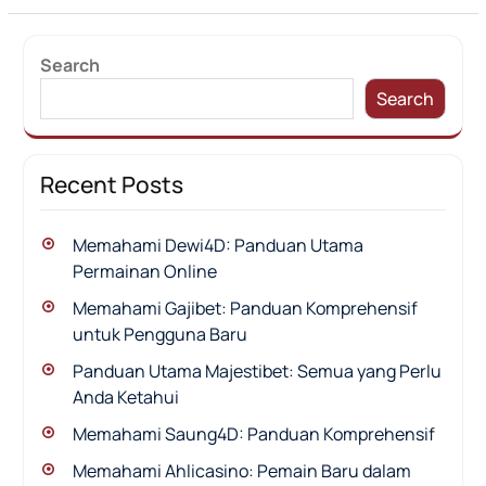
Search
Search
Recent Posts
Memahami Dewi4D: Panduan Utama
Permainan Online
Memahami Gajibet: Panduan Komprehensif
untuk Pengguna Baru
Panduan Utama Majestibet: Semua yang Perlu
Anda Ketahui
Memahami Saung4D: Panduan Komprehensif
Memahami Ahlicasino: Pemain Baru dalam