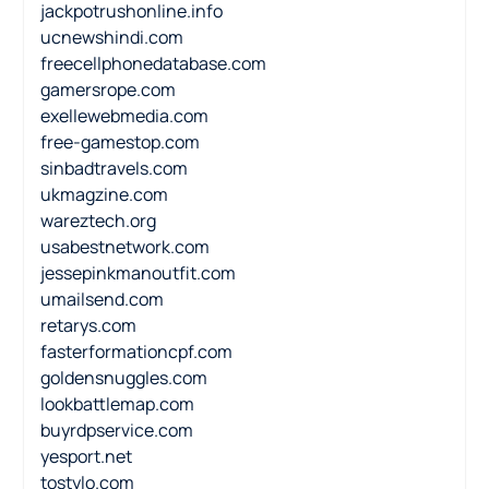
jackpotrushonline.info
ucnewshindi.com
freecellphonedatabase.com
gamersrope.com
exellewebmedia.com
free-gamestop.com
sinbadtravels.com
ukmagzine.com
wareztech.org
usabestnetwork.com
jessepinkmanoutfit.com
umailsend.com
retarys.com
fasterformationcpf.com
goldensnuggles.com
lookbattlemap.com
buyrdpservice.com
yesport.net
tostylo.com