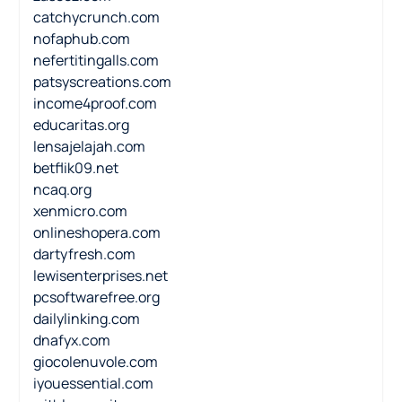
catchycrunch.com
nofaphub.com
nefertitingalls.com
patsyscreations.com
income4proof.com
educaritas.org
lensajelajah.com
betflik09.net
ncaq.org
xenmicro.com
onlineshopera.com
dartyfresh.com
lewisenterprises.net
pcsoftwarefree.org
dailylinking.com
dnafyx.com
giocolenuvole.com
iyouessential.com