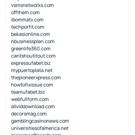
vsmsnetworks.com
offthem.com
ibommatv.com
techporfit.com
bekasionline.com
nbusinessplan.com
greenlife360.com
cantshoutitout.com
expressufabet.biz
mypuertoplata.net
thepioneerxpress.com
howtofixissue.com
teamufabet.biz
webfullform.com
allviddownload.com
decorsmag.com
gamblingcasinonews.com
universitiesofamerica.net