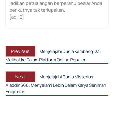
jadikan petualangan berperahu pesiar Anda
berikutnya tak terlupakan.
[ad_2]
Post
Previous
navigation
Previous
Menjelajahi Dunia Kembang123:
post:
Melihat ke Dalam Platform Online Populer
Next
Next
Menjelajahi Dunia Misterius
post:
Aladdin666: Menyelami Lebih Dalam Karya Seniman
Enigmatis