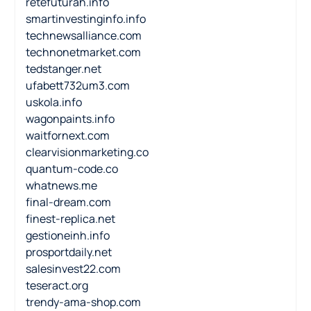
retefuturah.info
smartinvestinginfo.info
technewsalliance.com
technonetmarket.com
tedstanger.net
ufabett732um3.com
uskola.info
wagonpaints.info
waitfornext.com
clearvisionmarketing.co
quantum-code.co
whatnews.me
final-dream.com
finest-replica.net
gestioneinh.info
prosportdaily.net
salesinvest22.com
teseract.org
trendy-ama-shop.com