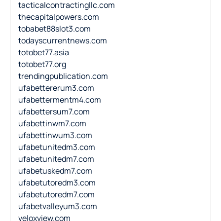
tacticalcontractingllc.com
thecapitalpowers.com
tobabet88slot3.com
todayscurrentnews.com
totobet77.asia
totobet77.org
trendingpublication.com
ufabettererum3.com
ufabettermentm4.com
ufabettersum7.com
ufabettinwm7.com
ufabettinwum3.com
ufabetunitedm3.com
ufabetunitedm7.com
ufabetuskedm7.com
ufabetutoredm3.com
ufabetutoredm7.com
ufabetvalleyum3.com
veloxview.com