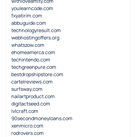
withloveamity.com
youlearncode.com
fxyatirim.com
abbuguide.com
technologyresult.com
webhostingoffers.org
whatszow.com
ehomeamerca.com
techintendo.com
techgreenpure.com
bestdropshipstore.com
cartelreviews.com
surfsway.com
nailartproduct.com
digitactseed.com
lvlcraft.com
90secondmoneyloans.com
xenmicro.com
rodrovers.com