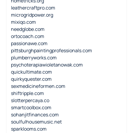
hometricks.org
leathercraftpro.com
microgridpower.org
mixiqo.com
needglobe.com
ortocoach.com
passionawe.com
pittsburghpaintingprofessionals.com
plumberryworks.com
psychoterapiawioletanowak.com
quickultimate.com
quirkyquester.com
sexmedicineformen.com
shiftripple.com
slotterpercaya.co
smartcoolbox.com
sohanjitfinances.com
soulfulhousemusic.net
sparklooms.com