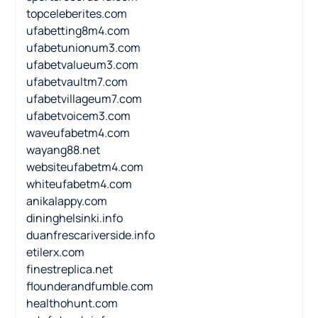
topceleberites.com
ufabetting8m4.com
ufabetunionum3.com
ufabetvalueum3.com
ufabetvaultm7.com
ufabetvillageum7.com
ufabetvoicem3.com
waveufabetm4.com
wayang88.net
websiteufabetm4.com
whiteufabetm4.com
anikalappy.com
dininghelsinki.info
duanfrescariverside.info
etilerx.com
finestreplica.net
flounderandfumble.com
healthohunt.com