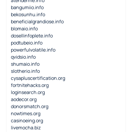
atenderme.info
bangumiio.info
bekosunhu.info
beneficialgrandiose.info
blomaio.info
dosellinfoplete.info
podtubeio.info
powerfulvolatile.info
qvidsio.info
shumaio.info
slotherio.info
cysapluscertification.org
fortnitehacks.org
loginsearch.org
aodecor.org
donorsmatch.org
nowtimes.org
casinoeing.org
livemocha.biz