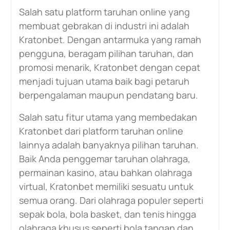
Salah satu platform taruhan online yang
membuat gebrakan di industri ini adalah
Kratonbet. Dengan antarmuka yang ramah
pengguna, beragam pilihan taruhan, dan
promosi menarik, Kratonbet dengan cepat
menjadi tujuan utama baik bagi petaruh
berpengalaman maupun pendatang baru.
Salah satu fitur utama yang membedakan
Kratonbet dari platform taruhan online
lainnya adalah banyaknya pilihan taruhan.
Baik Anda penggemar taruhan olahraga,
permainan kasino, atau bahkan olahraga
virtual, Kratonbet memiliki sesuatu untuk
semua orang. Dari olahraga populer seperti
sepak bola, bola basket, dan tenis hingga
olahraga khusus seperti bola tangan dan