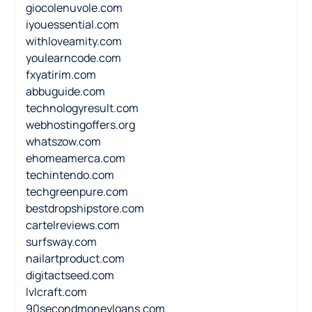
giocolenuvole.com
iyouessential.com
withloveamity.com
youlearncode.com
fxyatirim.com
abbuguide.com
technologyresult.com
webhostingoffers.org
whatszow.com
ehomeamerca.com
techintendo.com
techgreenpure.com
bestdropshipstore.com
cartelreviews.com
surfsway.com
nailartproduct.com
digitactseed.com
lvlcraft.com
90secondmoneyloans.com