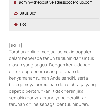
admin@thepositiveladiessoccerclub.com
Situs Slot
slot
[ad_1]
Taruhan online menjadi semakin populer
dalam beberapa tahun terakhir, dan untuk
alasan yang bagus. Dengan kemudahan
untuk dapat memasang taruhan dari
kenyamanan rumah Anda sendiri, serta
beragamnya permainan dan olahraga yang
dapat dipertaruhkan, tidak heran jika
semakin banyak orang yang beralih ke
taruhan online sebagai bentuk hiburan.