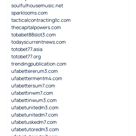
soulfulhousemusic.net
sparklooms.com
tacticalcontractingllc.com
thecapitalpowers.com
tobabet88slot3.com
todayscurrentnews.com
totobet77.asia
totobet77.org
trendingpublication.com
ufabettererum3.com
ufabettermentm4.com
ufabettersum7.com
ufabettinwm7.com
ufabettinwum3.com
ufabetunitedm3.com
ufabetunitedm7.com
ufabetuskedm7.com
ufabetutoredm3.com