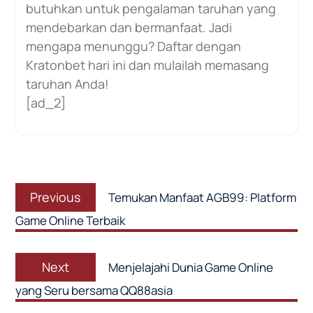
butuhkan untuk pengalaman taruhan yang
mendebarkan dan bermanfaat. Jadi
mengapa menunggu? Daftar dengan
Kratonbet hari ini dan mulailah memasang
taruhan Anda!
[ad_2]
Post
Previous
navigation
Previous
Temukan Manfaat AGB99: Platform
post:
Game Online Terbaik
Next
Next
Menjelajahi Dunia Game Online
post:
yang Seru bersama QQ88asia