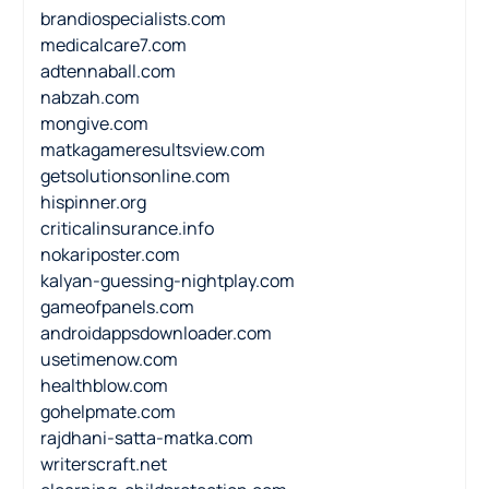
brandiospecialists.com
medicalcare7.com
adtennaball.com
nabzah.com
mongive.com
matkagameresultsview.com
getsolutionsonline.com
hispinner.org
criticalinsurance.info
nokariposter.com
kalyan-guessing-nightplay.com
gameofpanels.com
androidappsdownloader.com
usetimenow.com
healthblow.com
gohelpmate.com
rajdhani-satta-matka.com
writerscraft.net