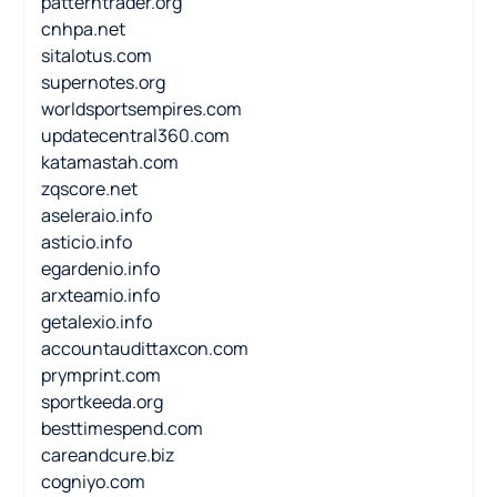
patterntrader.org
cnhpa.net
sitalotus.com
supernotes.org
worldsportsempires.com
updatecentral360.com
katamastah.com
zqscore.net
aseleraio.info
asticio.info
egardenio.info
arxteamio.info
getalexio.info
accountaudittaxcon.com
prymprint.com
sportkeeda.org
besttimespend.com
careandcure.biz
cogniyo.com