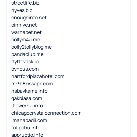
streetlife.biz
hyves.biz
enoughinfo.net
pinhive.net
warnabet.net
bollym4u.me
bolly2tollyblog.me
pandaclub.me
flyttevask.io
byhous.com
hartfordplazahotel.com
m-918kissapk.com
nabavkame.info
gakbiasa.com
iflowerhu.info
chicagocrystalconnection.com
imanabadii.com
trilipohu.info
appruptio.info