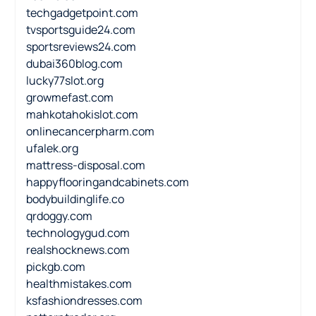
techgadgetpoint.com
tvsportsguide24.com
sportsreviews24.com
dubai360blog.com
lucky77slot.org
growmefast.com
mahkotahokislot.com
onlinecancerpharm.com
ufalek.org
mattress-disposal.com
happyflooringandcabinets.com
bodybuildinglife.co
qrdoggy.com
technologygud.com
realshocknews.com
pickgb.com
healthmistakes.com
ksfashiondresses.com