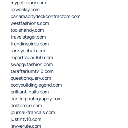
mypet-diary.com
oxweekly.com
panamacitydeckcontractors.com
westfashions.com
toolshandy.com
travelstager.com
trendinspires.com
rannyephul.com
reportradar360.com
swaggyfashion.com
taraftariumtv10.com
questionquery.com
bodybuildinglegend.com
brilliant-nails.com
dandr-photography.com
dokteroce.com
journal-francais.com
justintv10.com
lawyerule.com