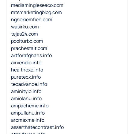
mediamingleseaco.com
mtsmarketingblog.com
nghekiemtien.com
wasirku.com
tejas24.com
poolturbo.com
prachestait.com
artforafghans.info
airvendio.info
healthexe.info
puretecx.info
tecadvance.info
aminityio.info
amiolahu.info
ampacheme.info
ampullahu.info
aromaxme.info
asserthatecontrast.info