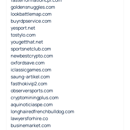
fasterformationcpf.com
goldensnuggles.com
lookbattlemap.com
buyrdpservice.com
yesport.net
tostylo.com
yougetthat.net
sportsnetclub.com
newbestcrypto.com
oxfordsave.com
iclassicgames.com
saung-artikel.com
fasthokivip2.com
observersports.com
cryptominingplus.com
aquinoticiaspe.com
longhairedfrenchbulldog.com
lawyersforhire.co
businemarket.com