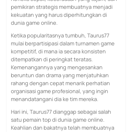
pemikiran strategis membuatnya menjadi
kekuatan yang harus diperhitungkan di
dunia game online.
Ketika popularitasnya tumbuh, Taurus77
mulai berpartisipasi dalam turnamen game
kompetitif, di mana ia secara konsisten
ditempatkan di peringkat teratas.
Kemenangannya yang mengesankan
beruntun dan drama yang menjatuhkan
rahang dengan cepat menarik perhatian
organisasi game profesional, yang ingin
menandatangani dia ke tim mereka.
Hari ini, Taurus77 dianggap sebagai salah
satu pemain top di dunia game online.
Keahlian dan bakatnya telah membuatnya