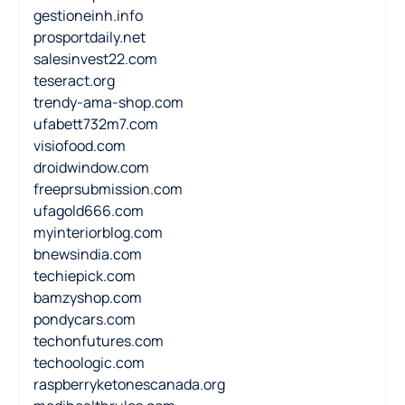
gestioneinh.info
prosportdaily.net
salesinvest22.com
teseract.org
trendy-ama-shop.com
ufabett732m7.com
visiofood.com
droidwindow.com
freeprsubmission.com
ufagold666.com
myinteriorblog.com
bnewsindia.com
techiepick.com
bamzyshop.com
pondycars.com
techonfutures.com
techoologic.com
raspberryketonescanada.org