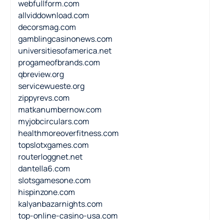
webfullform.com
allviddownload.com
decorsmag.com
gamblingcasinonews.com
universitiesofamerica.net
progameofbrands.com
qbreview.org
servicewueste.org
zippyrevs.com
matkanumbernow.com
myjobcirculars.com
healthmoreoverfitness.com
topslotxgames.com
routerloggnet.net
dantella6.com
slotsgamesone.com
hispinzone.com
kalyanbazarnights.com
top-online-casino-usa.com