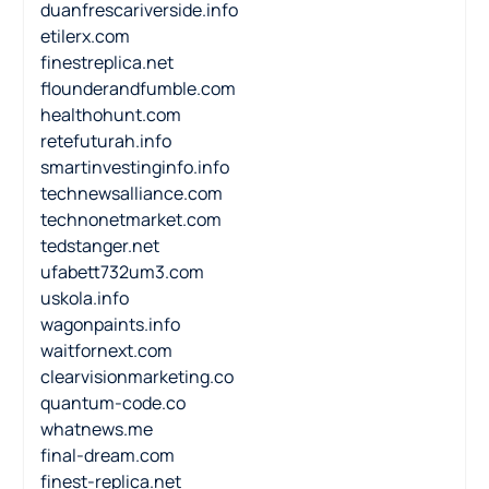
duanfrescariverside.info
etilerx.com
finestreplica.net
flounderandfumble.com
healthohunt.com
retefuturah.info
smartinvestinginfo.info
technewsalliance.com
technonetmarket.com
tedstanger.net
ufabett732um3.com
uskola.info
wagonpaints.info
waitfornext.com
clearvisionmarketing.co
quantum-code.co
whatnews.me
final-dream.com
finest-replica.net