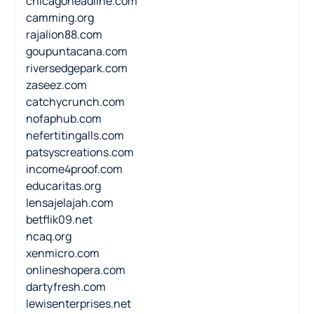
chicagoheadline.com
camming.org
rajalion88.com
goupuntacana.com
riversedgepark.com
zaseez.com
catchycrunch.com
nofaphub.com
nefertitingalls.com
patsyscreations.com
income4proof.com
educaritas.org
lensajelajah.com
betflik09.net
ncaq.org
xenmicro.com
onlineshopera.com
dartyfresh.com
lewisenterprises.net