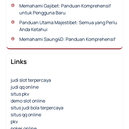
Memahami Gajibet: Panduan Komprehensif
untuk Pengguna Baru
Panduan Utama Majestibet: Semua yang Perlu
Anda Ketahui
Memahami Saung4D: Panduan Komprehensif
Links
judi slot terpercaya
judi qq online
situs pkv
demo slot online
situs judi bola terpercaya
situs qq online
pkv
poker online