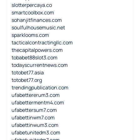
slotterpercaya.co
smartcoolbox.com
sohanjitfinances.com
soulfulhousemusic.net
sparklooms.com
tacticalcontractingllc.com
thecapitalpowers.com
tobabet88slot3.com
todayscurrentnews.com
totobet77.asia
totobet77.org
trendingpublication.com
ufabettererum3.com
ufabettermentm4.com
ufabettersum7.com
ufabettinwm7.com
ufabettinwum3.com
ufabetunitedm3.com