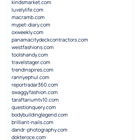
kindsmarket.com
luvelylife.com
macramb.com
mypet-diary.com
oxweekly.com
panamacitydeckcontractors.com
westfashions.com
toolshandy.com
travelstager.com
trendinspires.com
rannyephul.com
reportradar360.com
swaggyfashion.com
taraftariumtv10.com
questionquery.com
bodybuildinglegend.com
brilliant-nails.com
dandr-photography.com
dokteroce.com