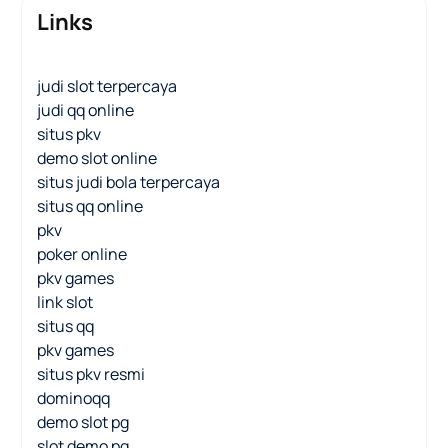
Links
judi slot terpercaya
judi qq online
situs pkv
demo slot online
situs judi bola terpercaya
situs qq online
pkv
poker online
pkv games
link slot
situs qq
pkv games
situs pkv resmi
dominoqq
demo slot pg
slot demo pg