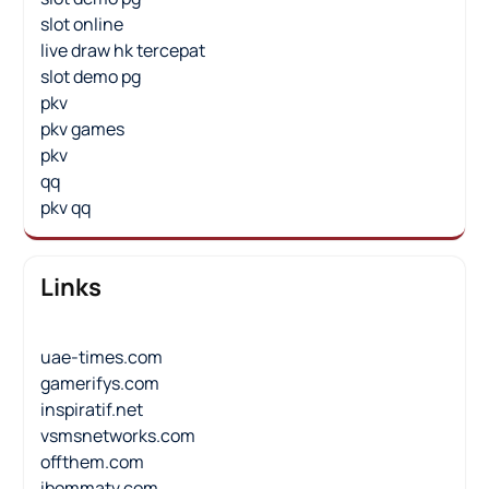
slot online
live draw hk tercepat
slot demo pg
pkv
pkv games
pkv
qq
pkv qq
Links
uae-times.com
gamerifys.com
inspiratif.net
vsmsnetworks.com
offthem.com
ibommatv.com