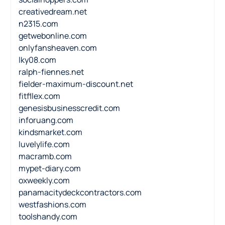
creativedream.net
n2315.com
getwebonline.com
onlyfansheaven.com
lky08.com
ralph-fiennes.net
fielder-maximum-discount.net
fitfllex.com
genesisbusinesscredit.com
inforuang.com
kindsmarket.com
luvelylife.com
macramb.com
mypet-diary.com
oxweekly.com
panamacitydeckcontractors.com
westfashions.com
toolshandy.com