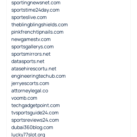
sportingnewsnet.com
sportstime24day.com
sporteslive.com
theblingblingshields.com
pinkfrenchtipnails.com
newgamestv.com
sportsgallerys.com
sportsmirrors.net
datasports.net
atasehirescortu.net
engineeringtechub.com
jerryescorts.com
attorneylegal.co
voomb.com
techgadgetpoint.com
tvsportsguide24.com
sportsreviews24.com
dubai360blog.com
lucky77slot.org