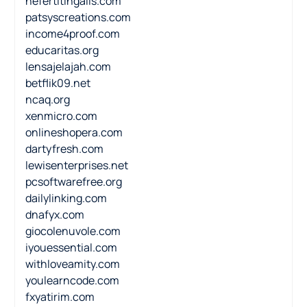
nefertitingalls.com
patsyscreations.com
income4proof.com
educaritas.org
lensajelajah.com
betflik09.net
ncaq.org
xenmicro.com
onlineshopera.com
dartyfresh.com
lewisenterprises.net
pcsoftwarefree.org
dailylinking.com
dnafyx.com
giocolenuvole.com
iyouessential.com
withloveamity.com
youlearncode.com
fxyatirim.com