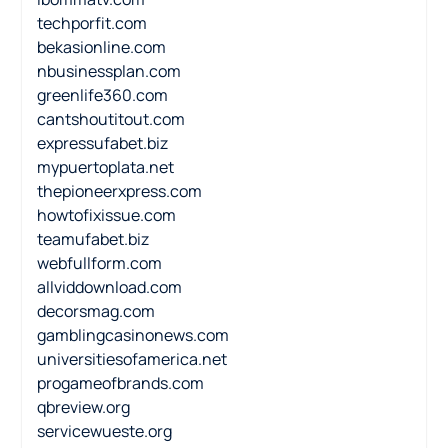
techporfit.com
bekasionline.com
nbusinessplan.com
greenlife360.com
cantshoutitout.com
expressufabet.biz
mypuertoplata.net
thepioneerxpress.com
howtofixissue.com
teamufabet.biz
webfullform.com
allviddownload.com
decorsmag.com
gamblingcasinonews.com
universitiesofamerica.net
progameofbrands.com
qbreview.org
servicewueste.org