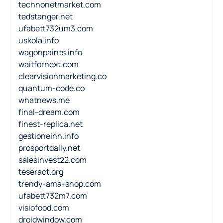
technonetmarket.com
tedstanger.net
ufabett732um3.com
uskola.info
wagonpaints.info
waitfornext.com
clearvisionmarketing.co
quantum-code.co
whatnews.me
final-dream.com
finest-replica.net
gestioneinh.info
prosportdaily.net
salesinvest22.com
teseract.org
trendy-ama-shop.com
ufabett732m7.com
visiofood.com
droidwindow.com