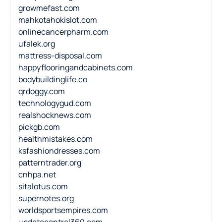
growmefast.com
mahkotahokislot.com
onlinecancerpharm.com
ufalek.org
mattress-disposal.com
happyflooringandcabinets.com
bodybuildinglife.co
qrdoggy.com
technologygud.com
realshocknews.com
pickgb.com
healthmistakes.com
ksfashiondresses.com
patterntrader.org
cnhpa.net
sitalotus.com
supernotes.org
worldsportsempires.com