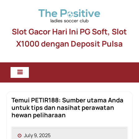
Skip
to
content
Slot Gacor Hari Ini PG Soft, Slot
X1000 dengan Deposit Pulsa
Temui PETIR188: Sumber utama Anda
untuk tips dan nasihat perawatan
hewan peliharaan
July 9, 2025