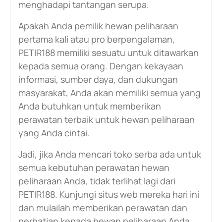
menghadapi tantangan serupa.
Apakah Anda pemilik hewan peliharaan
pertama kali atau pro berpengalaman,
PETIR188 memiliki sesuatu untuk ditawarkan
kepada semua orang. Dengan kekayaan
informasi, sumber daya, dan dukungan
masyarakat, Anda akan memiliki semua yang
Anda butuhkan untuk memberikan
perawatan terbaik untuk hewan peliharaan
yang Anda cintai.
Jadi, jika Anda mencari toko serba ada untuk
semua kebutuhan perawatan hewan
peliharaan Anda, tidak terlihat lagi dari
PETIR188. Kunjungi situs web mereka hari ini
dan mulailah memberikan perawatan dan
perhatian kepada hewan peliharaan Anda.