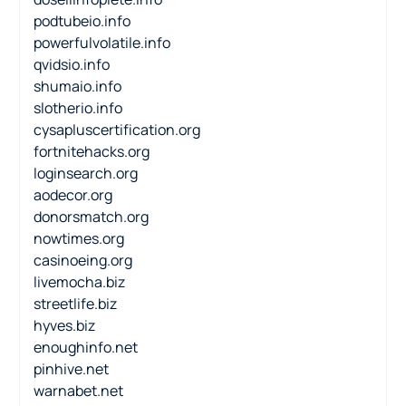
podtubeio.info
powerfulvolatile.info
qvidsio.info
shumaio.info
slotherio.info
cysapluscertification.org
fortnitehacks.org
loginsearch.org
aodecor.org
donorsmatch.org
nowtimes.org
casinoeing.org
livemocha.biz
streetlife.biz
hyves.biz
enoughinfo.net
pinhive.net
warnabet.net