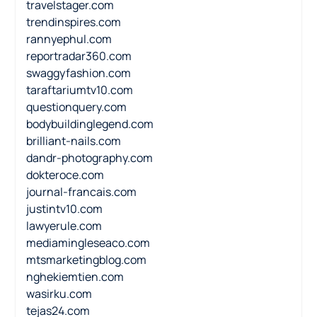
travelstager.com
trendinspires.com
rannyephul.com
reportradar360.com
swaggyfashion.com
taraftariumtv10.com
questionquery.com
bodybuildinglegend.com
brilliant-nails.com
dandr-photography.com
dokteroce.com
journal-francais.com
justintv10.com
lawyerule.com
mediamingleseaco.com
mtsmarketingblog.com
nghekiemtien.com
wasirku.com
tejas24.com