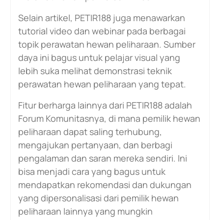
Selain artikel, PETIR188 juga menawarkan
tutorial video dan webinar pada berbagai
topik perawatan hewan peliharaan. Sumber
daya ini bagus untuk pelajar visual yang
lebih suka melihat demonstrasi teknik
perawatan hewan peliharaan yang tepat.
Fitur berharga lainnya dari PETIR188 adalah
Forum Komunitasnya, di mana pemilik hewan
peliharaan dapat saling terhubung,
mengajukan pertanyaan, dan berbagi
pengalaman dan saran mereka sendiri. Ini
bisa menjadi cara yang bagus untuk
mendapatkan rekomendasi dan dukungan
yang dipersonalisasi dari pemilik hewan
peliharaan lainnya yang mungkin