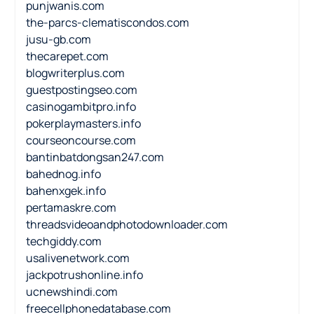
punjwanis.com
the-parcs-clematiscondos.com
jusu-gb.com
thecarepet.com
blogwriterplus.com
guestpostingseo.com
casinogambitpro.info
pokerplaymasters.info
courseoncourse.com
bantinbatdongsan247.com
bahednog.info
bahenxgek.info
pertamaskre.com
threadsvideoandphotodownloader.com
techgiddy.com
usalivenetwork.com
jackpotrushonline.info
ucnewshindi.com
freecellphonedatabase.com