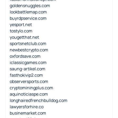
goldensnuggles.com
lookbattlemap.com
buyrdpservice.com
yesport.net
tostylo.com
yougetthat.net
sportsnetclub.com
newbestcrypto.com
oxfordsave.com
iclassicgames.com
saung-artikel.com
fasthokivip2.com
observersports.com
cryptominingplus.com
aquinoticiaspe.com
longhairedfrenchbulldog.com
lawyersforhire.co
businemarket.com