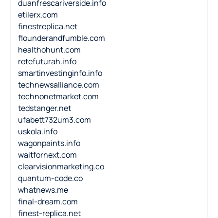
duanfrescariverside.info
etilerx.com
finestreplica.net
flounderandfumble.com
healthohunt.com
retefuturah.info
smartinvestinginfo.info
technewsalliance.com
technonetmarket.com
tedstanger.net
ufabett732um3.com
uskola.info
wagonpaints.info
waitfornext.com
clearvisionmarketing.co
quantum-code.co
whatnews.me
final-dream.com
finest-replica.net