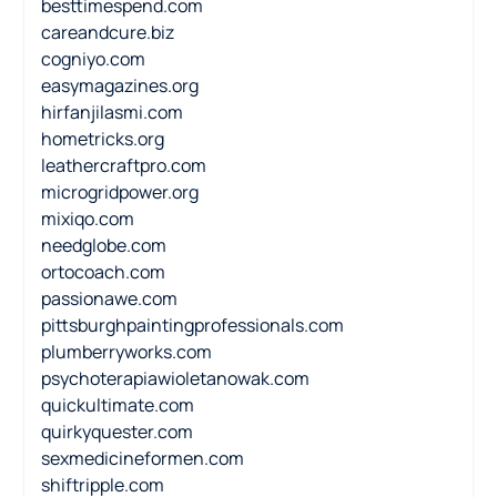
besttimespend.com
careandcure.biz
cogniyo.com
easymagazines.org
hirfanjilasmi.com
hometricks.org
leathercraftpro.com
microgridpower.org
mixiqo.com
needglobe.com
ortocoach.com
passionawe.com
pittsburghpaintingprofessionals.com
plumberryworks.com
psychoterapiawioletanowak.com
quickultimate.com
quirkyquester.com
sexmedicineformen.com
shiftripple.com