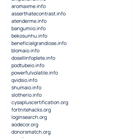
aromaxme.info
asserthatecontrast.info
atenderme.info
bangumiio.info
bekosunhu.info
beneficialgrandiose.info
blomaio.info
dosellinfoplete.info
podtubeio.info
powerfulvolatile.info
qvidsio.info
shumaio.info
slotherio.info
cysapluscertification.org
fortnitehacks.org
loginsearch.org
aodecor.org
donorsmatch.org