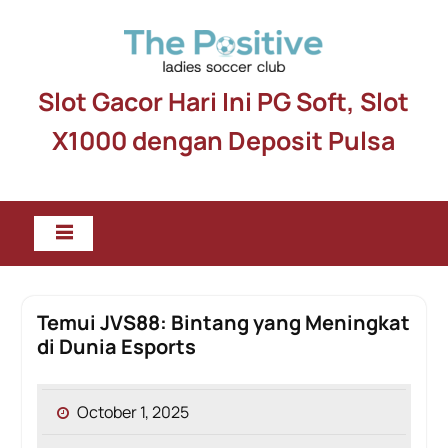
Skip
to
content
Slot Gacor Hari Ini PG Soft, Slot
X1000 dengan Deposit Pulsa
Temui JVS88: Bintang yang Meningkat
di Dunia Esports
October 1, 2025