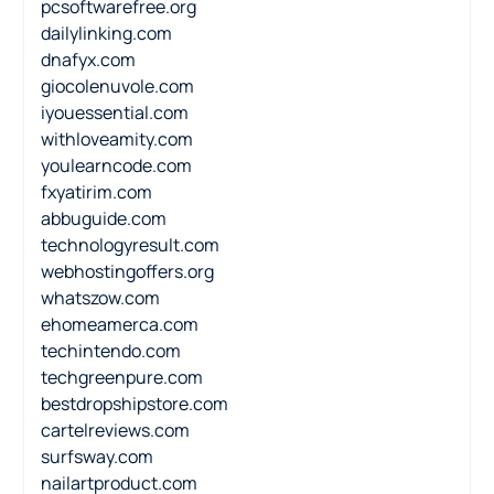
pcsoftwarefree.org
dailylinking.com
dnafyx.com
giocolenuvole.com
iyouessential.com
withloveamity.com
youlearncode.com
fxyatirim.com
abbuguide.com
technologyresult.com
webhostingoffers.org
whatszow.com
ehomeamerca.com
techintendo.com
techgreenpure.com
bestdropshipstore.com
cartelreviews.com
surfsway.com
nailartproduct.com