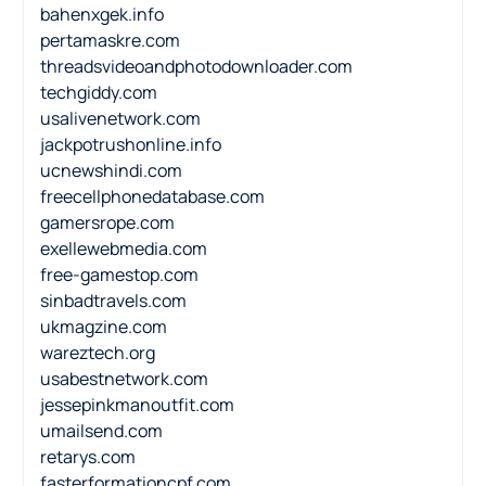
bahenxgek.info
pertamaskre.com
threadsvideoandphotodownloader.com
techgiddy.com
usalivenetwork.com
jackpotrushonline.info
ucnewshindi.com
freecellphonedatabase.com
gamersrope.com
exellewebmedia.com
free-gamestop.com
sinbadtravels.com
ukmagzine.com
wareztech.org
usabestnetwork.com
jessepinkmanoutfit.com
umailsend.com
retarys.com
fasterformationcpf.com