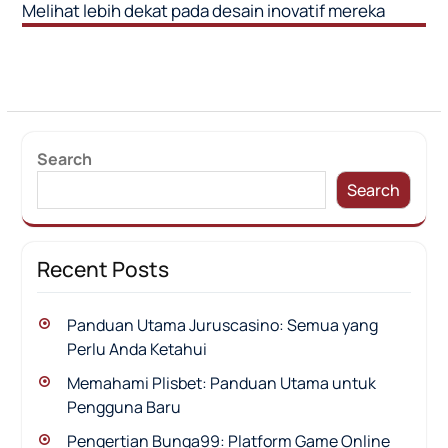
Melihat lebih dekat pada desain inovatif mereka
Search
Search
Recent Posts
Panduan Utama Juruscasino: Semua yang
Perlu Anda Ketahui
Memahami Plisbet: Panduan Utama untuk
Pengguna Baru
Pengertian Bunga99: Platform Game Online