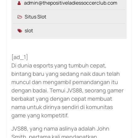
admin@thepositiveladiessoccerclub.com
Situs Slot
slot
[ad_1]
Di dunia esports yang tumbuh cepat,
bintang baru yang sedang naik daun telah
muncul dan mengambil pemandangan itu
dengan badai. Temui JVS88, seorang gamer
berbakat yang dengan cepat membuat
nama untuk dirinya sendiri di komunitas
game yang kompetitif.
JVS88, yang nama aslinya adalah John
Smith, pertama kali mendapatkan