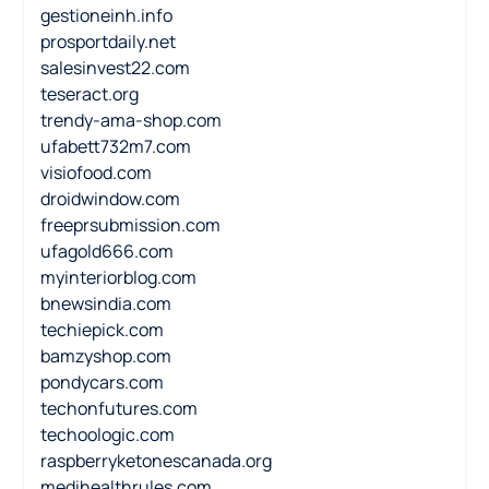
gestioneinh.info
prosportdaily.net
salesinvest22.com
teseract.org
trendy-ama-shop.com
ufabett732m7.com
visiofood.com
droidwindow.com
freeprsubmission.com
ufagold666.com
myinteriorblog.com
bnewsindia.com
techiepick.com
bamzyshop.com
pondycars.com
techonfutures.com
techoologic.com
raspberryketonescanada.org
medihealthrules.com