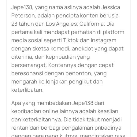
Jepe138, yang nama aslinya adalah Jessica
Peterson, adalah pencipta konten berusia
23 tahun dari Los Angeles, California. Dia
pertama kali mendapat perhatian di platform
media sosial seperti Tiktok dan Instagram
dengan sketsa komedi, anekdot yang dapat
diterima, dan kepribadian yang
bersemangat. Kontennya dengan cepat
beresonansi dengan penonton, yang
mengarah ke lonjakan pengikut dan
keterlibatan.
Apa yang membedakan Jepe138 dari
kepribadian online lainnya adalah keaslian
dan keterkaitannya. Dia tidak takut menjadi
rentan dan berbagi pengalaman pribadinya
dengan para pengikutnya, menciptakan rasa