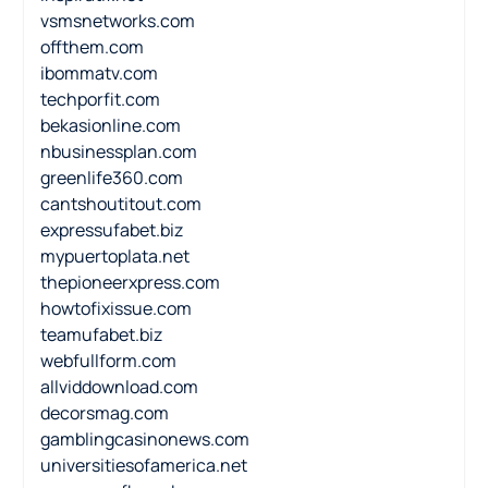
vsmsnetworks.com
offthem.com
ibommatv.com
techporfit.com
bekasionline.com
nbusinessplan.com
greenlife360.com
cantshoutitout.com
expressufabet.biz
mypuertoplata.net
thepioneerxpress.com
howtofixissue.com
teamufabet.biz
webfullform.com
allviddownload.com
decorsmag.com
gamblingcasinonews.com
universitiesofamerica.net