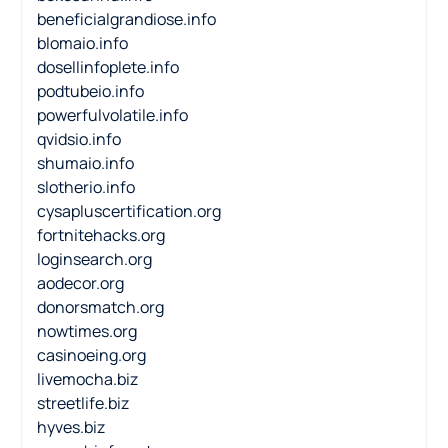
beneficialgrandiose.info
blomaio.info
dosellinfoplete.info
podtubeio.info
powerfulvolatile.info
qvidsio.info
shumaio.info
slotherio.info
cysapluscertification.org
fortnitehacks.org
loginsearch.org
aodecor.org
donorsmatch.org
nowtimes.org
casinoeing.org
livemocha.biz
streetlife.biz
hyves.biz