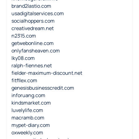
brand2lastio.com
usadigitalservices.com
socialhoppers.com
creativedream.net
n2315.com
getwebonline.com
onlyfansheaven.com
lky08.com
ralph-fiennes.net
fielder-maximum-discount.net
fitfllex.com
genesisbusinesscredit.com
inforuang.com
kindsmarket.com
luvelylife.com
macramb.com
mypet-diary.com
oxweekly.com