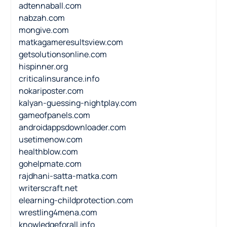
adtennaball.com
nabzah.com
mongive.com
matkagameresultsview.com
getsolutionsonline.com
hispinner.org
criticalinsurance.info
nokariposter.com
kalyan-guessing-nightplay.com
gameofpanels.com
androidappsdownloader.com
usetimenow.com
healthblow.com
gohelpmate.com
rajdhani-satta-matka.com
writerscraft.net
elearning-childprotection.com
wrestling4mena.com
knowledgeforall.info