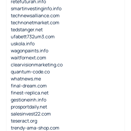
retefuturah.info
smartinvestinginfo.info
technewsalliance.com
technonetmarket.com
tedstanger.net
ufabett732um3.com
uskola.info
wagonpaints.info
waitfornext.com
clearvisionmarketing.co
quantum-code.co
whatnews.me
final-dream.com
finest-replica.net
gestioneinh.info
prosportdaily.net
salesinvest22.com
teseract.org
trendy-ama-shop.com