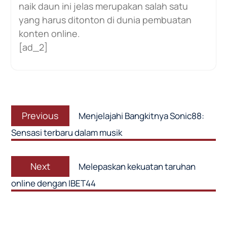
naik daun ini jelas merupakan salah satu
yang harus ditonton di dunia pembuatan
konten online.
[ad_2]
Post
Previous
navigation
Previous
Menjelajahi Bangkitnya Sonic88:
post:
Sensasi terbaru dalam musik
Next
Next
Melepaskan kekuatan taruhan
post:
online dengan IBET44