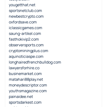
yougetthat.net
sportsnetclub.com
newbestcrypto.com
oxfordsave.com
iclassicgames.com
saung-artikel.com
fasthokivip2.com
observersports.com
cryptominingplus.com
aquinoticiaspe.com
longhairedfrenchbulldog.com
lawyersforhire.co
businemarket.com
matahari88play.net
moneydescriptor.com
youthsmagazine.com
painaidee.net
sportsdarkest.com