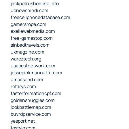
jackpotrushonline.info
ucnewshindi.com
freecellphonedatabase.com
gamersrope.com
exellewebmedia.com
free-gamestop.com
sinbadtravels.com
ukmagzine.com
wareztech.org
usabestnetwork.com
jessepinkmanoutfit.com
umailsend.com
retarys.com
fasterformationcpf.com
goldensnuggles.com
lookbattlemap.com
buyrdpservice.com
yesport.net
tostylo.com