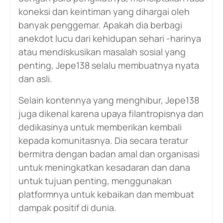
koneksi dan keintiman yang dihargai oleh
banyak penggemar. Apakah dia berbagi
anekdot lucu dari kehidupan sehari -harinya
atau mendiskusikan masalah sosial yang
penting, Jepe138 selalu membuatnya nyata
dan asli.
Selain kontennya yang menghibur, Jepe138
juga dikenal karena upaya filantropisnya dan
dedikasinya untuk memberikan kembali
kepada komunitasnya. Dia secara teratur
bermitra dengan badan amal dan organisasi
untuk meningkatkan kesadaran dan dana
untuk tujuan penting, menggunakan
platformnya untuk kebaikan dan membuat
dampak positif di dunia.