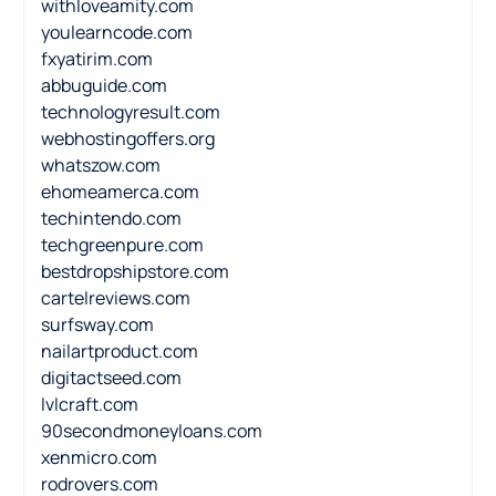
withloveamity.com
youlearncode.com
fxyatirim.com
abbuguide.com
technologyresult.com
webhostingoffers.org
whatszow.com
ehomeamerca.com
techintendo.com
techgreenpure.com
bestdropshipstore.com
cartelreviews.com
surfsway.com
nailartproduct.com
digitactseed.com
lvlcraft.com
90secondmoneyloans.com
xenmicro.com
rodrovers.com