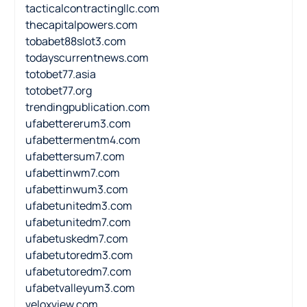
tacticalcontractingllc.com
thecapitalpowers.com
tobabet88slot3.com
todayscurrentnews.com
totobet77.asia
totobet77.org
trendingpublication.com
ufabettererum3.com
ufabettermentm4.com
ufabettersum7.com
ufabettinwm7.com
ufabettinwum3.com
ufabetunitedm3.com
ufabetunitedm7.com
ufabetuskedm7.com
ufabetutoredm3.com
ufabetutoredm7.com
ufabetvalleyum3.com
veloxview.com