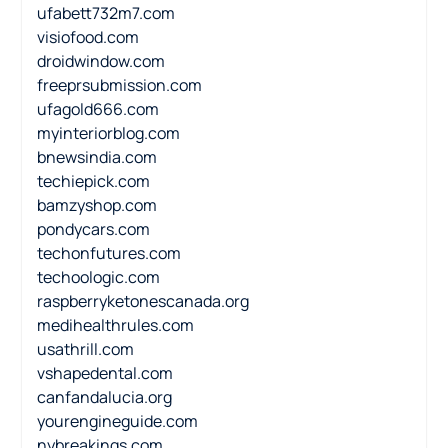
ufabett732m7.com
visiofood.com
droidwindow.com
freeprsubmission.com
ufagold666.com
myinteriorblog.com
bnewsindia.com
techiepick.com
bamzyshop.com
pondycars.com
techonfutures.com
techoologic.com
raspberryketonescanada.org
medihealthrules.com
usathrill.com
vshapedental.com
canfandalucia.org
yourengineguide.com
nybreakings.com