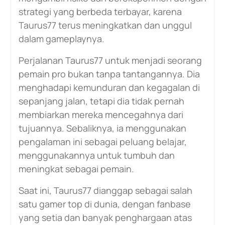
strategi yang berbeda terbayar, karena
Taurus77 terus meningkatkan dan unggul
dalam gameplaynya.
Perjalanan Taurus77 untuk menjadi seorang
pemain pro bukan tanpa tantangannya. Dia
menghadapi kemunduran dan kegagalan di
sepanjang jalan, tetapi dia tidak pernah
membiarkan mereka mencegahnya dari
tujuannya. Sebaliknya, ia menggunakan
pengalaman ini sebagai peluang belajar,
menggunakannya untuk tumbuh dan
meningkat sebagai pemain.
Saat ini, Taurus77 dianggap sebagai salah
satu gamer top di dunia, dengan fanbase
yang setia dan banyak penghargaan atas