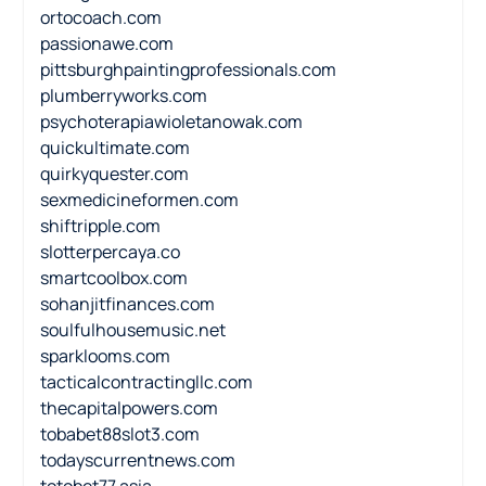
ortocoach.com
passionawe.com
pittsburghpaintingprofessionals.com
plumberryworks.com
psychoterapiawioletanowak.com
quickultimate.com
quirkyquester.com
sexmedicineformen.com
shiftripple.com
slotterpercaya.co
smartcoolbox.com
sohanjitfinances.com
soulfulhousemusic.net
sparklooms.com
tacticalcontractingllc.com
thecapitalpowers.com
tobabet88slot3.com
todayscurrentnews.com