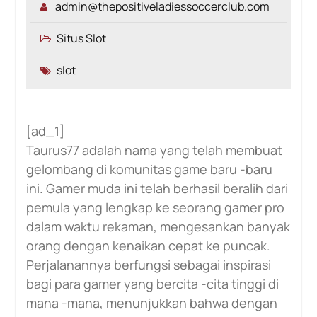
admin@thepositiveladiessoccerclub.com
Situs Slot
slot
[ad_1]
Taurus77 adalah nama yang telah membuat
gelombang di komunitas game baru -baru
ini. Gamer muda ini telah berhasil beralih dari
pemula yang lengkap ke seorang gamer pro
dalam waktu rekaman, mengesankan banyak
orang dengan kenaikan cepat ke puncak.
Perjalanannya berfungsi sebagai inspirasi
bagi para gamer yang bercita -cita tinggi di
mana -mana, menunjukkan bahwa dengan