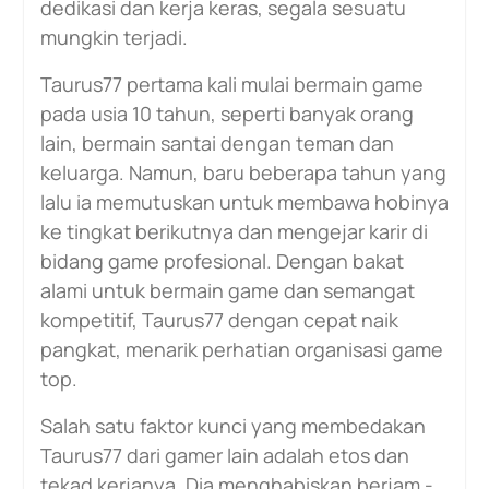
dedikasi dan kerja keras, segala sesuatu
mungkin terjadi.
Taurus77 pertama kali mulai bermain game
pada usia 10 tahun, seperti banyak orang
lain, bermain santai dengan teman dan
keluarga. Namun, baru beberapa tahun yang
lalu ia memutuskan untuk membawa hobinya
ke tingkat berikutnya dan mengejar karir di
bidang game profesional. Dengan bakat
alami untuk bermain game dan semangat
kompetitif, Taurus77 dengan cepat naik
pangkat, menarik perhatian organisasi game
top.
Salah satu faktor kunci yang membedakan
Taurus77 dari gamer lain adalah etos dan
tekad kerjanya. Dia menghabiskan berjam -