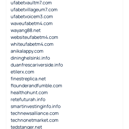
ufabetvaultm7.com
ufabetvillageum7.com
ufabetvoicem3.com
waveufabetm4.com
wayang88.net
websiteufabetm4.com
whiteufabetm4.com
anikalappy.com
dininghelsinki.info
duanfrescariverside.info
etilerx.com
finestreplica.net
flounderandfumble.com
healthohunt.com
retefuturah.info
smartinvestinginfo.info
technewsalliance.com
technonetmarket.com
tedstanger.net