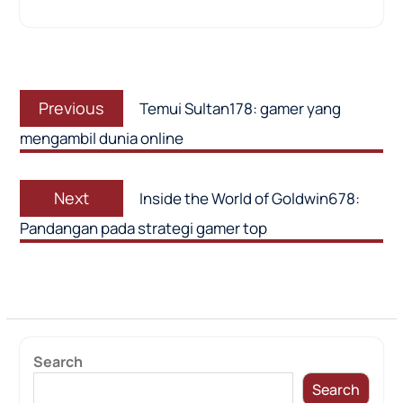
Post
Previous
navigation
Previous
Temui Sultan178: gamer yang
post:
mengambil dunia online
Next
Next
Inside the World of Goldwin678:
post:
Pandangan pada strategi gamer top
Search
Search