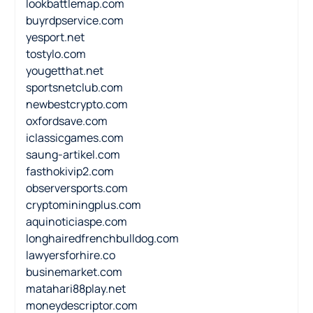
lookbattlemap.com
buyrdpservice.com
yesport.net
tostylo.com
yougetthat.net
sportsnetclub.com
newbestcrypto.com
oxfordsave.com
iclassicgames.com
saung-artikel.com
fasthokivip2.com
observersports.com
cryptominingplus.com
aquinoticiaspe.com
longhairedfrenchbulldog.com
lawyersforhire.co
businemarket.com
matahari88play.net
moneydescriptor.com