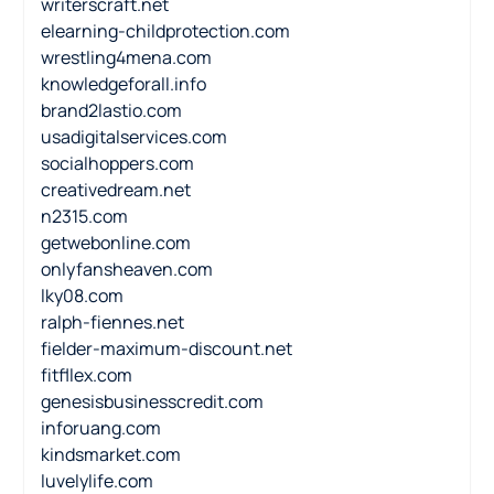
writerscraft.net
elearning-childprotection.com
wrestling4mena.com
knowledgeforall.info
brand2lastio.com
usadigitalservices.com
socialhoppers.com
creativedream.net
n2315.com
getwebonline.com
onlyfansheaven.com
lky08.com
ralph-fiennes.net
fielder-maximum-discount.net
fitfllex.com
genesisbusinesscredit.com
inforuang.com
kindsmarket.com
luvelylife.com