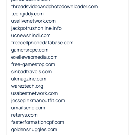
threadsvideoandphotodownloader.com
techgiddy.com
usalivenetwork.com
jackpotrushonline.info
ucnewshindi.com
freecellphonedatabase.com
gamersrope.com
exellewebmedia.com
free-gamestop.com
sinbadtravels.com
ukmagzine.com
wareztech.org
usabestnetwork.com
jessepinkmanoutfit.com
umailsend.com
retarys.com
fasterformationcpf.com
goldensnuggles.com