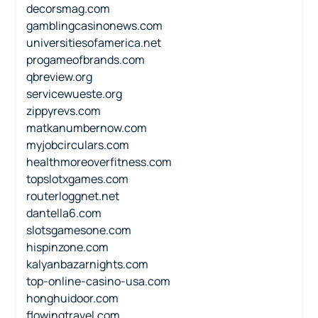
decorsmag.com
gamblingcasinonews.com
universitiesofamerica.net
progameofbrands.com
qbreview.org
servicewueste.org
zippyrevs.com
matkanumbernow.com
myjobcirculars.com
healthmoreoverfitness.com
topslotxgames.com
routerloggnet.net
dantella6.com
slotsgamesone.com
hispinzone.com
kalyanbazarnights.com
top-online-casino-usa.com
honghuidoor.com
flowingtravel.com