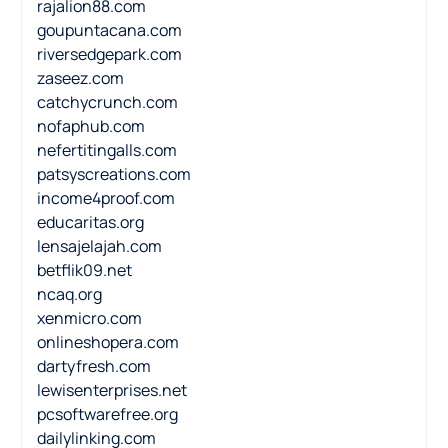
rajalion88.com
goupuntacana.com
riversedgepark.com
zaseez.com
catchycrunch.com
nofaphub.com
nefertitingalls.com
patsyscreations.com
income4proof.com
educaritas.org
lensajelajah.com
betflik09.net
ncaq.org
xenmicro.com
onlineshopera.com
dartyfresh.com
lewisenterprises.net
pcsoftwarefree.org
dailylinking.com