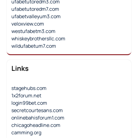
ufabetutoredm3.com
ufabetutoredm7.com
ufabetvalleyum3.com
veloxview.com
westufabetm3.com
whiskeybrothersllc.com
wildufabetum7.com
Links
stagehubs.com
1x2forum.net
login99bet.com
secretcourtesans.com
onlinebahisforum1.com
chicagoheadline.com
camming.org