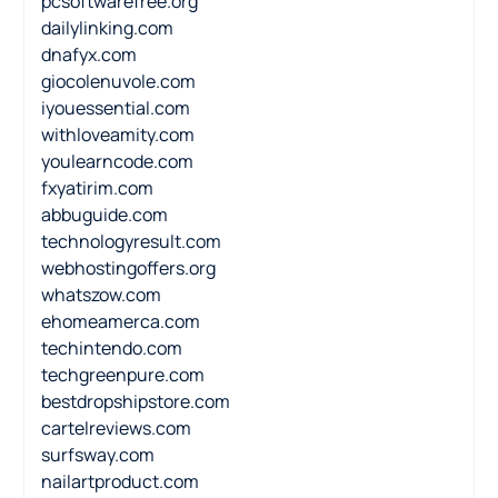
pcsoftwarefree.org
dailylinking.com
dnafyx.com
giocolenuvole.com
iyouessential.com
withloveamity.com
youlearncode.com
fxyatirim.com
abbuguide.com
technologyresult.com
webhostingoffers.org
whatszow.com
ehomeamerca.com
techintendo.com
techgreenpure.com
bestdropshipstore.com
cartelreviews.com
surfsway.com
nailartproduct.com