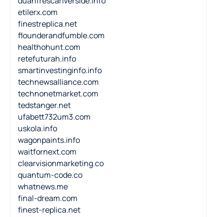
duanfrescariverside.info
etilerx.com
finestreplica.net
flounderandfumble.com
healthohunt.com
retefuturah.info
smartinvestinginfo.info
technewsalliance.com
technonetmarket.com
tedstanger.net
ufabett732um3.com
uskola.info
wagonpaints.info
waitfornext.com
clearvisionmarketing.co
quantum-code.co
whatnews.me
final-dream.com
finest-replica.net