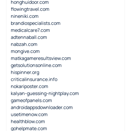
honghuidoor.com
flowingtravel.com
nineniki.com
brandiospecialists.com
medicalcare7.com
adtennaball.com
nabzah.com
mongive.com
matkagameresultsview.com
getsolutionsonline.com
hispinner.org
criticalinsurance.info
nokariposter.com
kalyan-guessing-nightplay.com
gameofpanels.com
androidappsdownloader.com
usetimenow.com
healthblow.com
gohelpmate.com