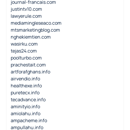
journal-francais.com
justintv10.com
lawyerule.com
mediamingleseaco.com
mtsmarketingblog.com
nghekiemtien.com
wasirku.com
tejas24.com
poolturbo.com
prachestait.com
artforafghans.info
airvendio.info
healthexe.info
puretecx.info
tecadvance.info
aminityio.info
amiolahu.info
ampacheme.info
ampullahu.info