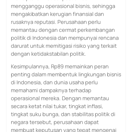
mengganggu operasional bisnis, sehingga
mengakibatkan kerugian finansial dan
rusaknya reputasi. Perusahaan perlu
memantau dengan cermat perkembangan
politik di Indonesia dan mempunyai rencana
darurat untuk memitigasi risiko yang terkait
dengan ketidakstabilan politik.
Kesimpulannya, Rp89 memainkan peran
penting dalam membentuk lingkungan bisnis
di Indonesia, dan dunia usaha perlu
memahami dampaknya terhadap
operasional mereka. Dengan memantau
secara ketat nilai tukar, tingkat inflasi,
tingkat suku bunga, dan stabilitas politik di
negara tersebut, perusahaan dapat
membuat keputusan yang tepat mengenai