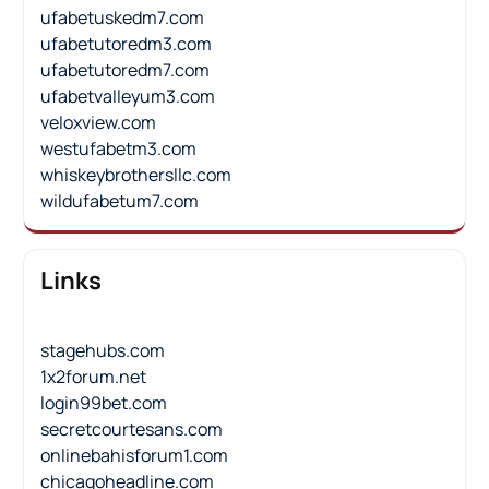
ufabetuskedm7.com
ufabetutoredm3.com
ufabetutoredm7.com
ufabetvalleyum3.com
veloxview.com
westufabetm3.com
whiskeybrothersllc.com
wildufabetum7.com
Links
stagehubs.com
1x2forum.net
login99bet.com
secretcourtesans.com
onlinebahisforum1.com
chicagoheadline.com