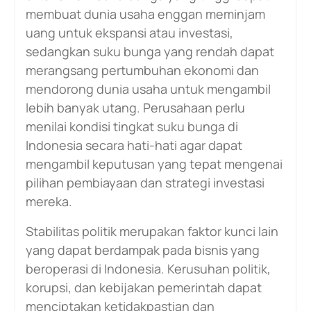
membuat dunia usaha enggan meminjam
uang untuk ekspansi atau investasi,
sedangkan suku bunga yang rendah dapat
merangsang pertumbuhan ekonomi dan
mendorong dunia usaha untuk mengambil
lebih banyak utang. Perusahaan perlu
menilai kondisi tingkat suku bunga di
Indonesia secara hati-hati agar dapat
mengambil keputusan yang tepat mengenai
pilihan pembiayaan dan strategi investasi
mereka.
Stabilitas politik merupakan faktor kunci lain
yang dapat berdampak pada bisnis yang
beroperasi di Indonesia. Kerusuhan politik,
korupsi, dan kebijakan pemerintah dapat
menciptakan ketidakpastian dan