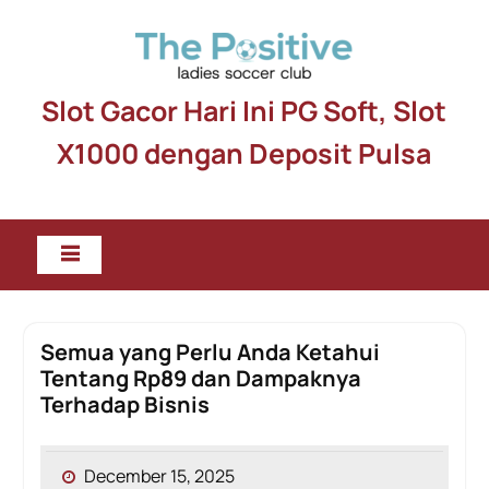
Skip
to
content
Slot Gacor Hari Ini PG Soft, Slot
X1000 dengan Deposit Pulsa
Semua yang Perlu Anda Ketahui
Tentang Rp89 dan Dampaknya
Terhadap Bisnis
December 15, 2025