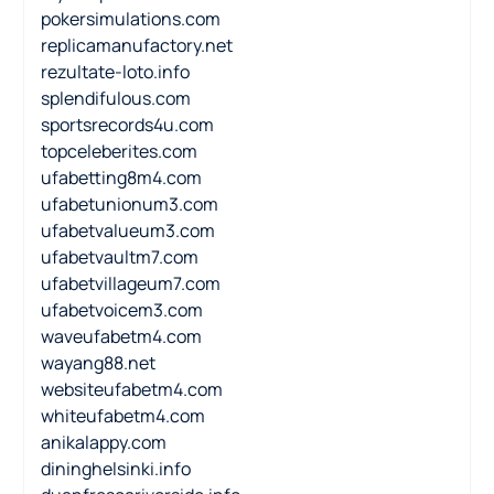
pokersimulations.com
replicamanufactory.net
rezultate-loto.info
splendifulous.com
sportsrecords4u.com
topceleberites.com
ufabetting8m4.com
ufabetunionum3.com
ufabetvalueum3.com
ufabetvaultm7.com
ufabetvillageum7.com
ufabetvoicem3.com
waveufabetm4.com
wayang88.net
websiteufabetm4.com
whiteufabetm4.com
anikalappy.com
dininghelsinki.info