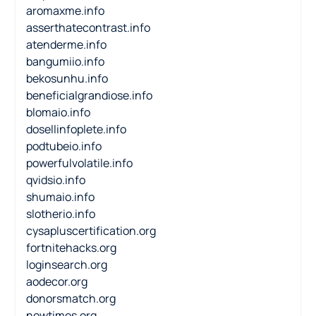
aromaxme.info
asserthatecontrast.info
atenderme.info
bangumiio.info
bekosunhu.info
beneficialgrandiose.info
blomaio.info
dosellinfoplete.info
podtubeio.info
powerfulvolatile.info
qvidsio.info
shumaio.info
slotherio.info
cysapluscertification.org
fortnitehacks.org
loginsearch.org
aodecor.org
donorsmatch.org
nowtimes.org