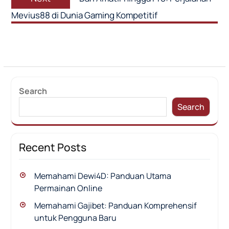
post:
Mevius88 di Dunia Gaming Kompetitif
Search
Search
Recent Posts
Memahami Dewi4D: Panduan Utama
Permainan Online
Memahami Gajibet: Panduan Komprehensif
untuk Pengguna Baru