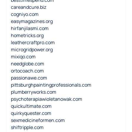
besttimespend.com
careandcure.biz
cogniyo.com
easymagazines.org
hirfanjilasmi.com
hometricks.org
leathercraftpro.com
microgridpower.org
mixiqo.com
needglobe.com
ortocoach.com
passionawe.com
pittsburghpaintingprofessionals.com
plumberryworks.com
psychoterapiawioletanowak.com
quickultimate.com
quirkyquester.com
sexmedicineformen.com
shiftripple.com