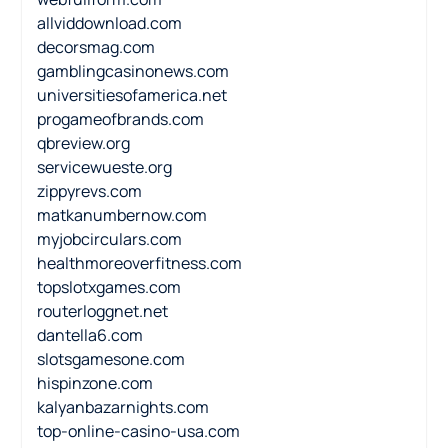
allviddownload.com
decorsmag.com
gamblingcasinonews.com
universitiesofamerica.net
progameofbrands.com
qbreview.org
servicewueste.org
zippyrevs.com
matkanumbernow.com
myjobcirculars.com
healthmoreoverfitness.com
topslotxgames.com
routerloggnet.net
dantella6.com
slotsgamesone.com
hispinzone.com
kalyanbazarnights.com
top-online-casino-usa.com