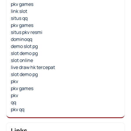
pkv games
link slot
situs qq
pkv games
situs pkv resmi
dominoqq
demo slot pg
slot demo pg
slot online
live draw hk tercepat
slot demo pg
pkv
pkv games
pkv
qq
pkv qq
Links