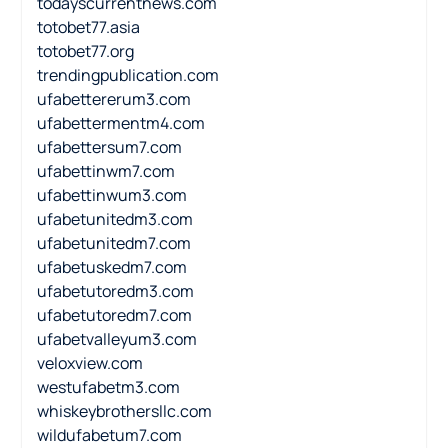
todayscurrentnews.com
totobet77.asia
totobet77.org
trendingpublication.com
ufabettererum3.com
ufabettermentm4.com
ufabettersum7.com
ufabettinwm7.com
ufabettinwum3.com
ufabetunitedm3.com
ufabetunitedm7.com
ufabetuskedm7.com
ufabetutoredm3.com
ufabetutoredm7.com
ufabetvalleyum3.com
veloxview.com
westufabetm3.com
whiskeybrothersllc.com
wildufabetum7.com