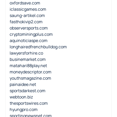
oxfordsave.com
iclassicgames.com
saung-artikel.com
fasthokivip2.com
observersports.com
cryptominingplus.com
aquinoticiaspe.com
longhairedfrenchbulldog.com
lawyersforhire.co
businemarket.com
matahari88play.net
moneydescriptor.com
youthsmagazine.com
painaidee.net
sportsdarkest.com
webtoon.biz
thesportswires.com
hyungpro.com
sportingnewsnet.com