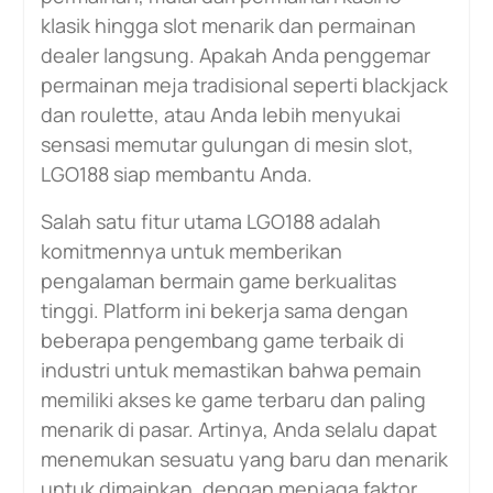
klasik hingga slot menarik dan permainan
dealer langsung. Apakah Anda penggemar
permainan meja tradisional seperti blackjack
dan roulette, atau Anda lebih menyukai
sensasi memutar gulungan di mesin slot,
LGO188 siap membantu Anda.
Salah satu fitur utama LGO188 adalah
komitmennya untuk memberikan
pengalaman bermain game berkualitas
tinggi. Platform ini bekerja sama dengan
beberapa pengembang game terbaik di
industri untuk memastikan bahwa pemain
memiliki akses ke game terbaru dan paling
menarik di pasar. Artinya, Anda selalu dapat
menemukan sesuatu yang baru dan menarik
untuk dimainkan, dengan menjaga faktor