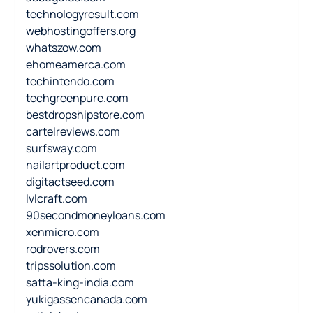
technologyresult.com
webhostingoffers.org
whatszow.com
ehomeamerca.com
techintendo.com
techgreenpure.com
bestdropshipstore.com
cartelreviews.com
surfsway.com
nailartproduct.com
digitactseed.com
lvlcraft.com
90secondmoneyloans.com
xenmicro.com
rodrovers.com
tripssolution.com
satta-king-india.com
yukigassencanada.com