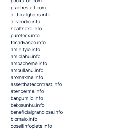
poolturbo.com
prachestait.com
artforafghans.info
airvendio.info
healthexe.info
puretecx.info
tecadvance.info
aminityio.info
amiolahu.info
ampacheme.info
ampullahu.info
aromaxme.info
asserthatecontrast.info
atenderme.info
bangumiio.info
bekosunhu.info
beneficialgrandiose.info
blomaio.info
dosellinfoplete.info