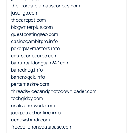
the-parcs-clematiscondos.com
jusu-gb.com
thecarepet.com
blogwriterplus.com
guestpostingseo.com
casinogambitpro.info
pokerplaymasters.info
courseoncourse.com
bantinbatdongsan247.com
bahednog.info
bahenxgek.info
pertamaskre.com
threadsvideoandphotodownloader.com
techgiddy.com
usalivenetwork.com
jackpotrushonline.info
ucnewshindi.com
freecellphonedatabase.com