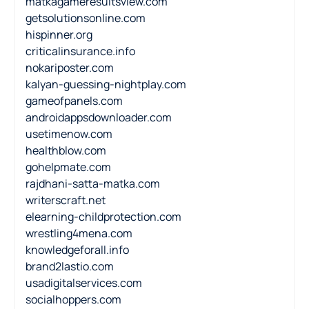
matkagameresultsview.com
getsolutionsonline.com
hispinner.org
criticalinsurance.info
nokariposter.com
kalyan-guessing-nightplay.com
gameofpanels.com
androidappsdownloader.com
usetimenow.com
healthblow.com
gohelpmate.com
rajdhani-satta-matka.com
writerscraft.net
elearning-childprotection.com
wrestling4mena.com
knowledgeforall.info
brand2lastio.com
usadigitalservices.com
socialhoppers.com