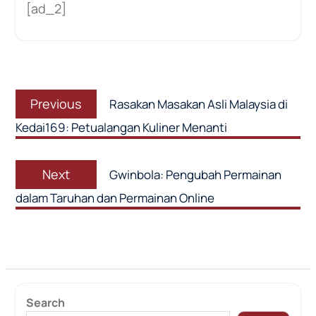
[ad_2]
Post
Previous
navigation
Previous
Rasakan Masakan Asli Malaysia di
post:
Kedai169: Petualangan Kuliner Menanti
Next
Next
Gwinbola: Pengubah Permainan
post:
dalam Taruhan dan Permainan Online
Search