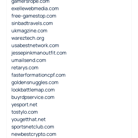
gamersrope.com
exellewebmedia.com
free-gamestop.com
sinbadtravels.com
ukmagzine.com
wareztech.org
usabestnetwork.com
jessepinkmanoutfit.com
umailsend.com
retarys.com
fasterformationcpf.com
goldensnuggles.com
lookbattlemap.com
buyrdpservice.com
yesport.net
tostylo.com
yougetthat.net
sportsnetclub.com
newbestcrypto.com