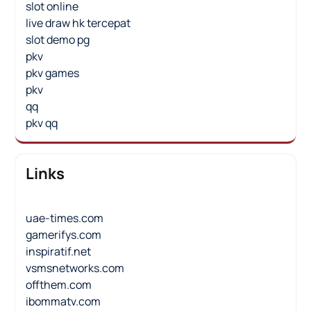
slot online
live draw hk tercepat
slot demo pg
pkv
pkv games
pkv
qq
pkv qq
Links
uae-times.com
gamerifys.com
inspiratif.net
vsmsnetworks.com
offthem.com
ibommatv.com