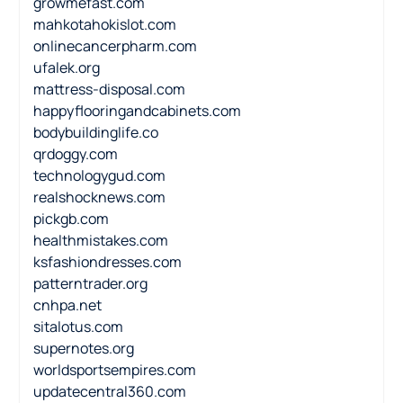
growmefast.com
mahkotahokislot.com
onlinecancerpharm.com
ufalek.org
mattress-disposal.com
happyflooringandcabinets.com
bodybuildinglife.co
qrdoggy.com
technologygud.com
realshocknews.com
pickgb.com
healthmistakes.com
ksfashiondresses.com
patterntrader.org
cnhpa.net
sitalotus.com
supernotes.org
worldsportsempires.com
updatecentral360.com