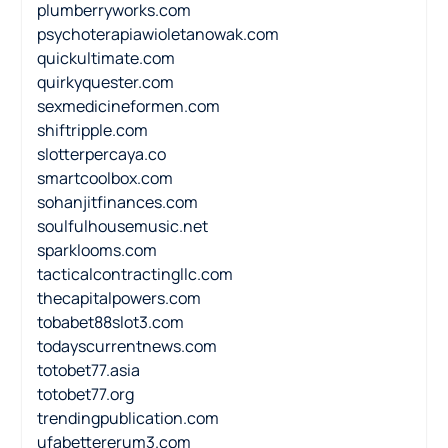
plumberryworks.com
psychoterapiawioletanowak.com
quickultimate.com
quirkyquester.com
sexmedicineformen.com
shiftripple.com
slotterpercaya.co
smartcoolbox.com
sohanjitfinances.com
soulfulhousemusic.net
sparklooms.com
tacticalcontractingllc.com
thecapitalpowers.com
tobabet88slot3.com
todayscurrentnews.com
totobet77.asia
totobet77.org
trendingpublication.com
ufabettererum3.com