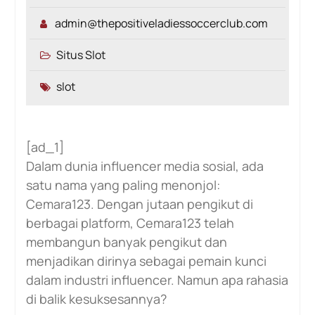
admin@thepositiveladiessoccerclub.com
Situs Slot
slot
[ad_1]
Dalam dunia influencer media sosial, ada
satu nama yang paling menonjol:
Cemara123. Dengan jutaan pengikut di
berbagai platform, Cemara123 telah
membangun banyak pengikut dan
menjadikan dirinya sebagai pemain kunci
dalam industri influencer. Namun apa rahasia
di balik kesuksesannya?