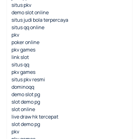
situs pkv
demo slot online
situs judi bola terpercaya
situs qq online
pkv
poker online
pkv games
link slot
situs qq
pkv games
situs pkv resmi
dominoqq
demo slot pg
slot demo pg
slot online
live draw hk tercepat
slot demo pg
pkv