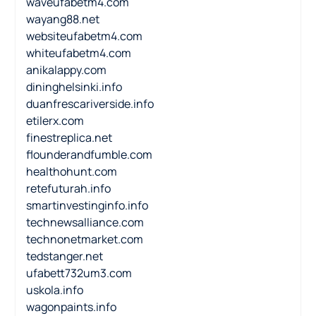
waveufabetm4.com
wayang88.net
websiteufabetm4.com
whiteufabetm4.com
anikalappy.com
dininghelsinki.info
duanfrescariverside.info
etilerx.com
finestreplica.net
flounderandfumble.com
healthohunt.com
retefuturah.info
smartinvestinginfo.info
technewsalliance.com
technonetmarket.com
tedstanger.net
ufabett732um3.com
uskola.info
wagonpaints.info