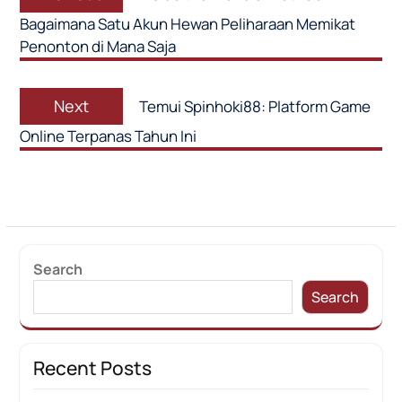
post:
Bagaimana Satu Akun Hewan Peliharaan Memikat
Penonton di Mana Saja
Next
Next
Temui Spinhoki88: Platform Game
post:
Online Terpanas Tahun Ini
Search
Search
Recent Posts