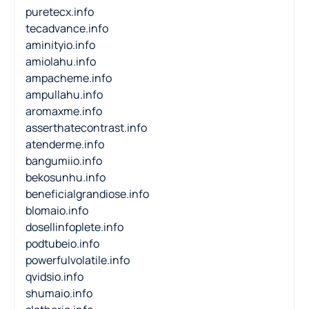
puretecx.info
tecadvance.info
aminityio.info
amiolahu.info
ampacheme.info
ampullahu.info
aromaxme.info
asserthatecontrast.info
atenderme.info
bangumiio.info
bekosunhu.info
beneficialgrandiose.info
blomaio.info
dosellinfoplete.info
podtubeio.info
powerfulvolatile.info
qvidsio.info
shumaio.info