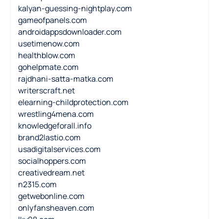
kalyan-guessing-nightplay.com
gameofpanels.com
androidappsdownloader.com
usetimenow.com
healthblow.com
gohelpmate.com
rajdhani-satta-matka.com
writerscraft.net
elearning-childprotection.com
wrestling4mena.com
knowledgeforall.info
brand2lastio.com
usadigitalservices.com
socialhoppers.com
creativedream.net
n2315.com
getwebonline.com
onlyfansheaven.com