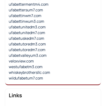
ufabettermentm4.com
ufabettersum7.com
ufabettinwm7.com
ufabettinwum3.com
ufabetunitedm3.com
ufabetunitedm7.com
ufabetuskedm7.com
ufabetutoredm3.com
ufabetutoredm7.com
ufabetvalleyum3.com
veloxview.com
westufabetm3.com
whiskeybrothersllc.com
wildufabetum7.com
Links