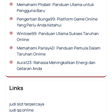
Memahami Plisbet: Panduan Utama untuk
Pengguna Baru
Pengertian Bunga99: Platform Game Online
Yang Perlu Anda Ketahui
Winlose99: Panduan Utama Sukses Taruhan
Online
Memahami Parlay4D: Panduan Pemula Dalam
Taruhan Online
Aura123: Rahasia Meningkatkan Energi dan
Getaran Anda
Links
judi slot terpercaya
judi qq online