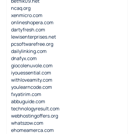
betflik09.net
ncaq.org
xenmicro.com
onlineshopera.com
dartyfresh.com
lewisenterprises.net
pcsoftwarefree.org
dailylinking.com
dnafyx.com
giocolenuvole.com
iyouessential.com
withloveamity.com
youlearncode.com
fxyatirim.com
abbuguide.com
technologyresult.com
webhostingoffers.org
whatszow.com
ehomeamerca.com