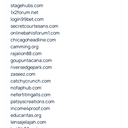
stagehubs.com
1x2forum.net
login99bet.com
secretcourtesans.com
onlinebahisforum1.com
chicagoheadline.com
camming.org
rajalion88.com
goupuntacana.com
riversedgepark.com
zaseez.com
catchycrunch.com
nofaphub.com
nefertitingalls.com
patsyscreations.com
income4proof.com
educaritas.org
lensajelajah.com