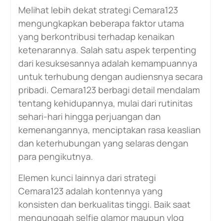
Melihat lebih dekat strategi Cemara123
mengungkapkan beberapa faktor utama
yang berkontribusi terhadap kenaikan
ketenarannya. Salah satu aspek terpenting
dari kesuksesannya adalah kemampuannya
untuk terhubung dengan audiensnya secara
pribadi. Cemara123 berbagi detail mendalam
tentang kehidupannya, mulai dari rutinitas
sehari-hari hingga perjuangan dan
kemenangannya, menciptakan rasa keaslian
dan keterhubungan yang selaras dengan
para pengikutnya.
Elemen kunci lainnya dari strategi
Cemara123 adalah kontennya yang
konsisten dan berkualitas tinggi. Baik saat
mengunggah selfie glamor maupun vlog