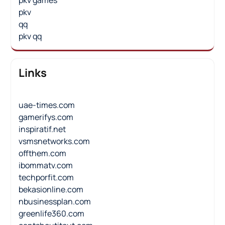
pkv games
pkv
qq
pkv qq
Links
uae-times.com
gamerifys.com
inspiratif.net
vsmsnetworks.com
offthem.com
ibommatv.com
techporfit.com
bekasionline.com
nbusinessplan.com
greenlife360.com