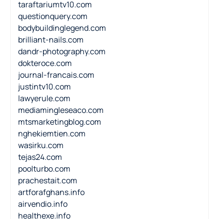
taraftariumtv10.com
questionquery.com
bodybuildinglegend.com
brilliant-nails.com
dandr-photography.com
dokteroce.com
journal-francais.com
justintv10.com
lawyerule.com
mediamingleseaco.com
mtsmarketingblog.com
nghekiemtien.com
wasirku.com
tejas24.com
poolturbo.com
prachestait.com
artforafghans.info
airvendio.info
healthexe.info