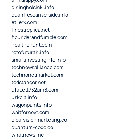
dininghelsinki.info
duanfrescariverside.info
etilerx.com
finestreplica.net
flounderandfumble.com
healthohunt.com
retefuturah.info
smartinvestinginfo.info
technewsalliance.com
technonetmarket.com
tedstanger.net
ufabett732um3.com
uskola.info
wagonpaints.info
waitfornext.com
clearvisionmarketing.co
quantum-code.co
whatnews.me