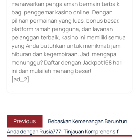
menawarkan pengalaman bermain terbaik
bagi penggemar kasino online. Dengan
pilihan permainan yang luas, bonus besar,
platform ramah pengguna, dan layanan
pelanggan terbaik, kasino ini memiliki semua
yang Anda butuhkan untuk menikmati jam
hiburan dan kegembiraan. Jadi mengapa
menunggu? Daftar dengan Jackpot168 hari
ini dan mulailah menang besar!
[ad_2]
Post
Previous
navigation
Previous
Bebaskan Kemenangan Beruntun
post:
Anda dengan Rusia777: Tinjauan Komprehensif