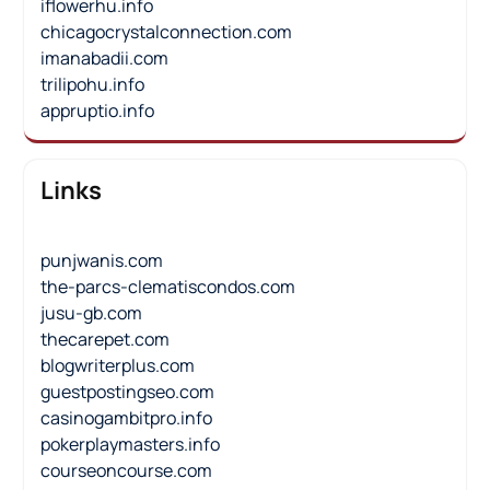
iflowerhu.info
chicagocrystalconnection.com
imanabadii.com
trilipohu.info
appruptio.info
Links
punjwanis.com
the-parcs-clematiscondos.com
jusu-gb.com
thecarepet.com
blogwriterplus.com
guestpostingseo.com
casinogambitpro.info
pokerplaymasters.info
courseoncourse.com