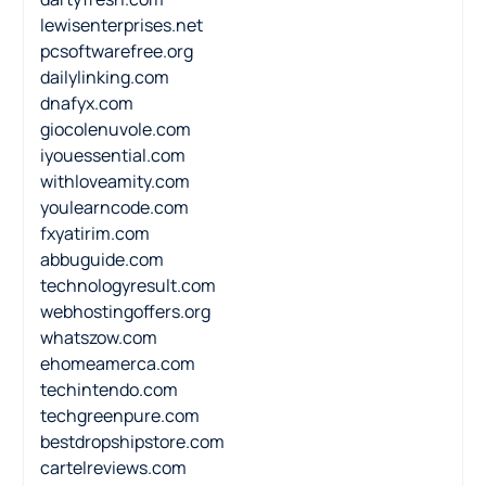
lewisenterprises.net
pcsoftwarefree.org
dailylinking.com
dnafyx.com
giocolenuvole.com
iyouessential.com
withloveamity.com
youlearncode.com
fxyatirim.com
abbuguide.com
technologyresult.com
webhostingoffers.org
whatszow.com
ehomeamerca.com
techintendo.com
techgreenpure.com
bestdropshipstore.com
cartelreviews.com