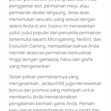
penggemar slot, permainan meja, atau
permainan dealer langsung, Anda akan
menemukan sesuatu yang sesuai dengan
selera Anda di sini. Kasino ini menawarkan
judul-judul populer dari penyedia permainan
terkemuka seperti Microgaming, NetEnt, dan
Evolution Gaming, memastikan bahwa Anda
memiliki akses ke permainan berkualitas
tinggi dengan gameplay halus dan grafik
yang mengesankan.
Selain pilihan permainannya yang
mengesankan, Jackpot168 juga menawarkan
bonus dan promosi yang melimpah untuk
membantu Anda memaksimalkan
pengalaman bermain game Anda. Pemain
baru dapat memanfaatkan bonus sambutan