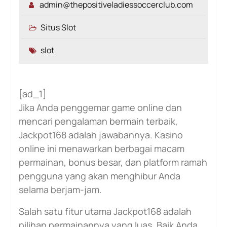
admin@thepositiveladiessoccerclub.com
Situs Slot
slot
[ad_1]
Jika Anda penggemar game online dan
mencari pengalaman bermain terbaik,
Jackpot168 adalah jawabannya. Kasino
online ini menawarkan berbagai macam
permainan, bonus besar, dan platform ramah
pengguna yang akan menghibur Anda
selama berjam-jam.
Salah satu fitur utama Jackpot168 adalah
pilihan permainannya yang luas. Baik Anda