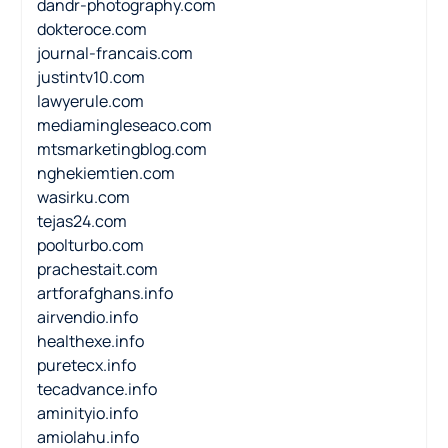
dandr-photography.com
dokteroce.com
journal-francais.com
justintv10.com
lawyerule.com
mediamingleseaco.com
mtsmarketingblog.com
nghekiemtien.com
wasirku.com
tejas24.com
poolturbo.com
prachestait.com
artforafghans.info
airvendio.info
healthexe.info
puretecx.info
tecadvance.info
aminityio.info
amiolahu.info