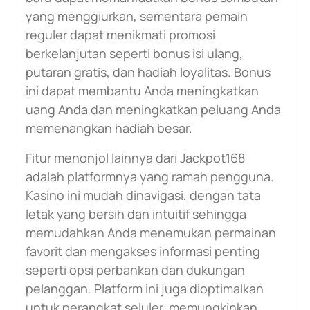
yang menggiurkan, sementara pemain
reguler dapat menikmati promosi
berkelanjutan seperti bonus isi ulang,
putaran gratis, dan hadiah loyalitas. Bonus
ini dapat membantu Anda meningkatkan
uang Anda dan meningkatkan peluang Anda
memenangkan hadiah besar.
Fitur menonjol lainnya dari Jackpot168
adalah platformnya yang ramah pengguna.
Kasino ini mudah dinavigasi, dengan tata
letak yang bersih dan intuitif sehingga
memudahkan Anda menemukan permainan
favorit dan mengakses informasi penting
seperti opsi perbankan dan dukungan
pelanggan. Platform ini juga dioptimalkan
untuk perangkat seluler, memungkinkan