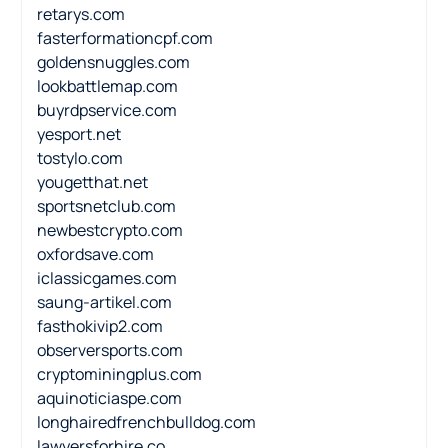
retarys.com
fasterformationcpf.com
goldensnuggles.com
lookbattlemap.com
buyrdpservice.com
yesport.net
tostylo.com
yougetthat.net
sportsnetclub.com
newbestcrypto.com
oxfordsave.com
iclassicgames.com
saung-artikel.com
fasthokivip2.com
observersports.com
cryptominingplus.com
aquinoticiaspe.com
longhairedfrenchbulldog.com
lawyersforhire.co