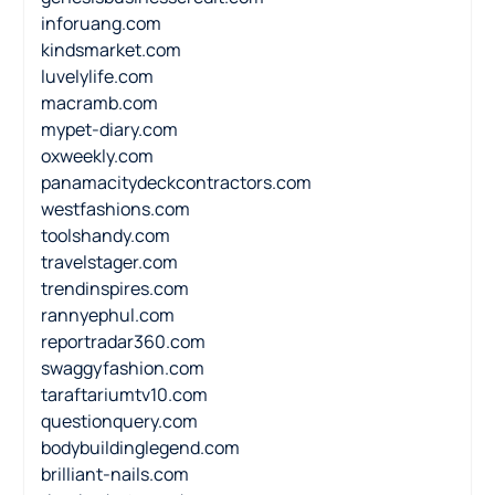
inforuang.com
kindsmarket.com
luvelylife.com
macramb.com
mypet-diary.com
oxweekly.com
panamacitydeckcontractors.com
westfashions.com
toolshandy.com
travelstager.com
trendinspires.com
rannyephul.com
reportradar360.com
swaggyfashion.com
taraftariumtv10.com
questionquery.com
bodybuildinglegend.com
brilliant-nails.com