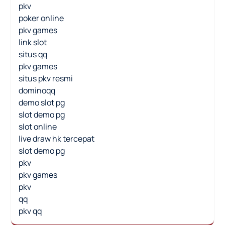
pkv
poker online
pkv games
link slot
situs qq
pkv games
situs pkv resmi
dominoqq
demo slot pg
slot demo pg
slot online
live draw hk tercepat
slot demo pg
pkv
pkv games
pkv
qq
pkv qq