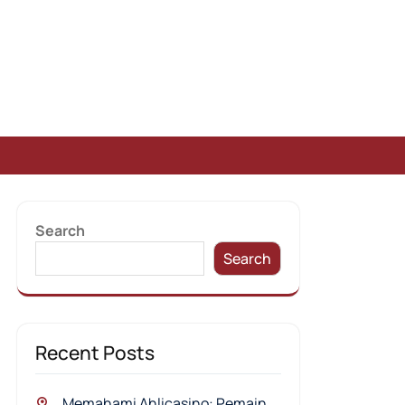
Search
Search
Recent Posts
Memahami Ahlicasino: Pemain