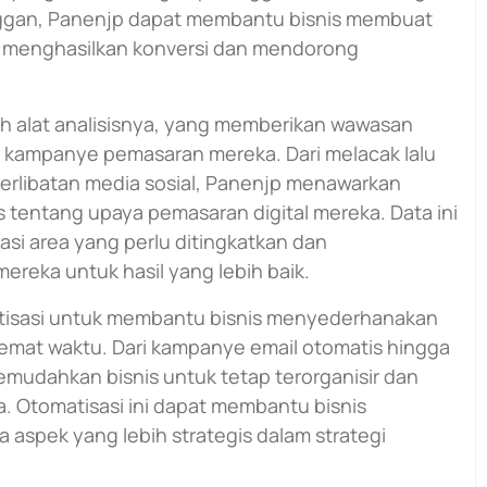
anggan, Panenjp dapat membantu bisnis membuat
ng menghasilkan konversi dan mendorong
lah alat analisisnya, yang memberikan wawasan
a kampanye pemasaran mereka. Dari melacak lalu
terlibatan media sosial, Panenjp menawarkan
tentang upaya pemasaran digital mereka. Data ini
si area yang perlu ditingkatkan dan
reka untuk hasil yang lebih baik.
tisasi untuk membantu bisnis menyederhanakan
at waktu. Dari kampanye email otomatis hingga
mudahkan bisnis untuk tetap terorganisir dan
 Otomatisasi ini dapat membantu bisnis
 aspek yang lebih strategis dalam strategi