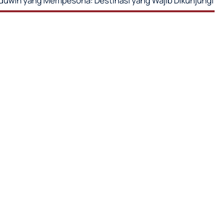
duwin yang Mempesona: Destinasi yang Wajib Dikunjungi