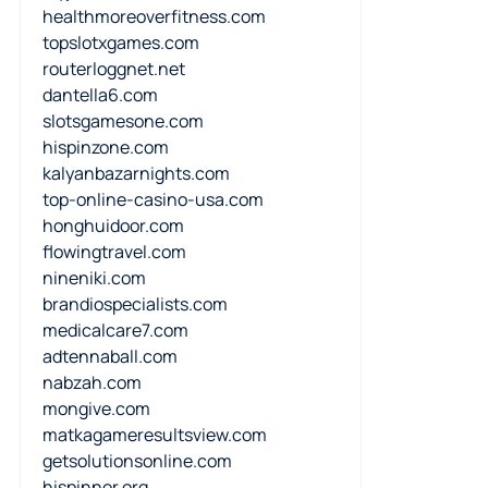
healthmoreoverfitness.com
topslotxgames.com
routerloggnet.net
dantella6.com
slotsgamesone.com
hispinzone.com
kalyanbazarnights.com
top-online-casino-usa.com
honghuidoor.com
flowingtravel.com
nineniki.com
brandiospecialists.com
medicalcare7.com
adtennaball.com
nabzah.com
mongive.com
matkagameresultsview.com
getsolutionsonline.com
hispinner.org