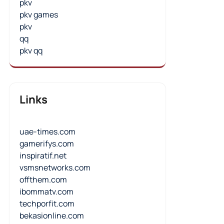
pkv
pkv games
pkv
qq
pkv qq
Links
uae-times.com
gamerifys.com
inspiratif.net
vsmsnetworks.com
offthem.com
ibommatv.com
techporfit.com
bekasionline.com