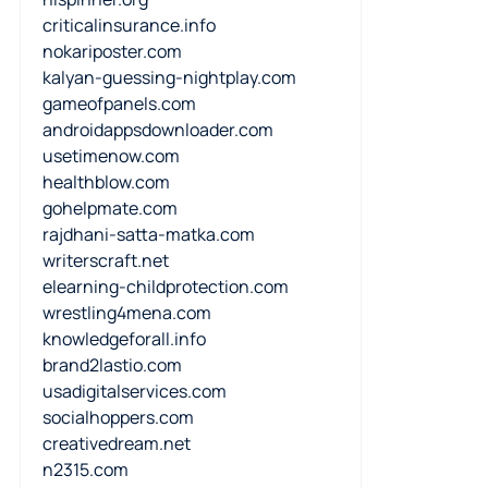
criticalinsurance.info
nokariposter.com
kalyan-guessing-nightplay.com
gameofpanels.com
androidappsdownloader.com
usetimenow.com
healthblow.com
gohelpmate.com
rajdhani-satta-matka.com
writerscraft.net
elearning-childprotection.com
wrestling4mena.com
knowledgeforall.info
brand2lastio.com
usadigitalservices.com
socialhoppers.com
creativedream.net
n2315.com