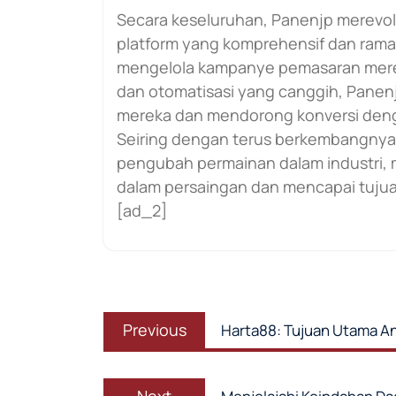
Secara keseluruhan, Panenjp merevol
platform yang komprehensif dan ram
mengelola kampanye pemasaran mereka
dan otomatisasi yang canggih, Panen
mereka dan mendorong konversi deng
Seiring dengan terus berkembangnya 
pengubah permainan dalam industri, 
dalam persaingan dan mencapai tuju
[ad_2]
Post
Previous
navigation
Previous
Harta88: Tujuan Utama A
post:
Next