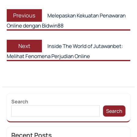
Post
Previous
navigation
Previous
Melepaskan Kekuatan Penawaran
post:
Online dengan Bidwin88
Next
Next
Inside The World of Jutawanbet:
post:
Melihat Fenomena Perjudian Online
Search
Search
Recent Posts