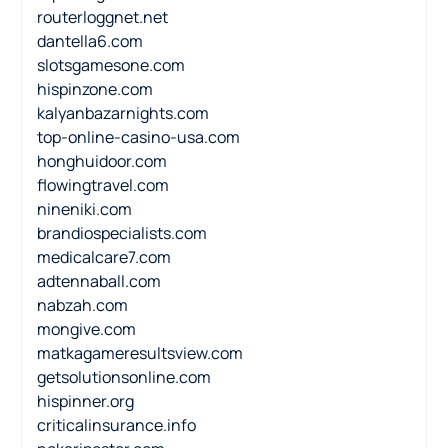
routerloggnet.net
dantella6.com
slotsgamesone.com
hispinzone.com
kalyanbazarnights.com
top-online-casino-usa.com
honghuidoor.com
flowingtravel.com
nineniki.com
brandiospecialists.com
medicalcare7.com
adtennaball.com
nabzah.com
mongive.com
matkagameresultsview.com
getsolutionsonline.com
hispinner.org
criticalinsurance.info