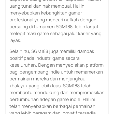
uang tunai dan hak membual. Hal ini
menyebabkan kebangkitan gamer
profesional yang mencari nafkah dengan
bersaing di turnamen SGM188, lebih lanjut
melegitimasi game sebagai jalur karier yang
layak.
Selain itu, SGM188 juga memiliki dampak
positif pada industri game secara
keseluruhan. Dengan menyediakan platform
bagi pengembang indie untuk memamerkan
permainan mereka dan menjangkau
khalayak yang lebih luas, SGM188 telah
membantu mendukung dan mempromosikan
pertumbuhan adegan game indie. Hal ini
telah menyebabkan berbagai permainan
yang lebih beragam dan inovatif tersedia