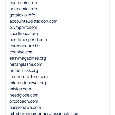
egardenio.info
arxteamio.info
getalexio.info
accountaudittaxcon.com
prymprint.com
sportkeeda.org
besttimespend.com
careandcure.biz
cogniyo.com
easymagazines.org
hirfanjilasmi.com
hometricks.org
leathercraftpro.com
microgridpower.org
mixiqo.com
needglobe.com
ortocoach.com
passionawe.com
pittsburghpaintingprofessionals.com