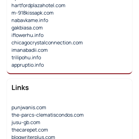
hartfordplazahotel.com
m-918kissapk.com
nabavkame.info
gakbiasa.com
iflowerhu.info
chicagocrystalconnection.com
imanabadii.com
trilipohu.info
appruptio.info
Links
punjwanis.com
the-parcs-clematiscondos.com
jusu-gb.com
thecarepet.com
blogwriterplus.com