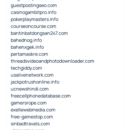
guestpostingseo.com
casinogambitpro.info
pokerplaymasters.info
courseoncourse.com
bantinbatdongsan247.com
bahednog.info
bahenxgek.info
pertamaskre.com
threadsvideoandphotodownloader.com
techgiddy.com
usalivenetwork.com
jackpotrushonline.info
ucnewshindi.com
freecellphonedatabase.com
gamersrope.com
exellewebmedia.com
free-gamestop.com
sinbadtravels.com