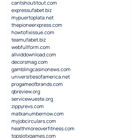
cantshoutitout.com
expressufabet.biz
mypuertoplata.net
thepioneerxpress.com
howtofixissue.com
teamufabet.biz
webfullform.com
allviddownload.com
decorsmag.com
gamblingcasinonews.com
universitiesofamerica.net
progameofbrands.com
qbreview.org
servicewueste.org
zippyrevs.com
matkanumbernow.com
myjobcirculars.com
healthmoreoverfitness.com
topslotxgames.com