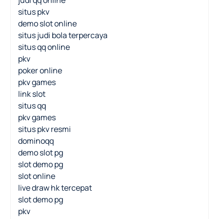
judi qq online
situs pkv
demo slot online
situs judi bola terpercaya
situs qq online
pkv
poker online
pkv games
link slot
situs qq
pkv games
situs pkv resmi
dominoqq
demo slot pg
slot demo pg
slot online
live draw hk tercepat
slot demo pg
pkv