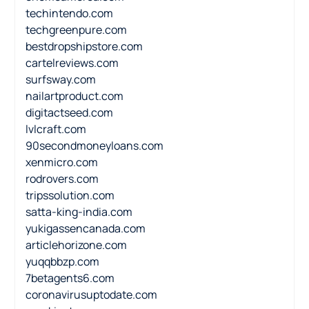
techintendo.com
techgreenpure.com
bestdropshipstore.com
cartelreviews.com
surfsway.com
nailartproduct.com
digitactseed.com
lvlcraft.com
90secondmoneyloans.com
xenmicro.com
rodrovers.com
tripssolution.com
satta-king-india.com
yukigassencanada.com
articlehorizone.com
yuqqbbzp.com
7betagents6.com
coronavirusuptodate.com