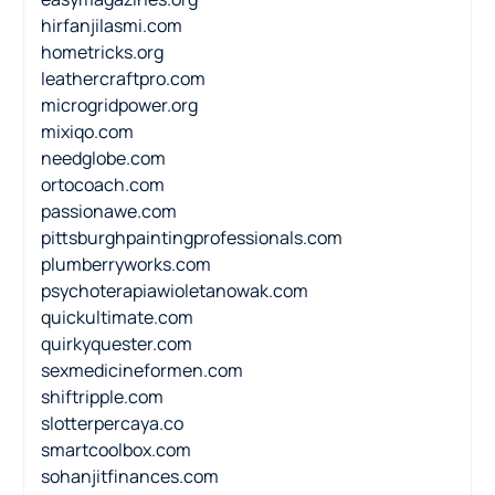
hirfanjilasmi.com
hometricks.org
leathercraftpro.com
microgridpower.org
mixiqo.com
needglobe.com
ortocoach.com
passionawe.com
pittsburghpaintingprofessionals.com
plumberryworks.com
psychoterapiawioletanowak.com
quickultimate.com
quirkyquester.com
sexmedicineformen.com
shiftripple.com
slotterpercaya.co
smartcoolbox.com
sohanjitfinances.com