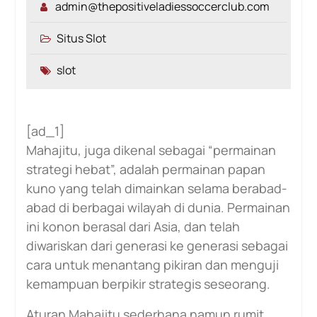
admin@thepositiveladiessoccerclub.com
Situs Slot
slot
[ad_1]
Mahajitu, juga dikenal sebagai “permainan
strategi hebat”, adalah permainan papan
kuno yang telah dimainkan selama berabad-
abad di berbagai wilayah di dunia. Permainan
ini konon berasal dari Asia, dan telah
diwariskan dari generasi ke generasi sebagai
cara untuk menantang pikiran dan menguji
kemampuan berpikir strategis seseorang.
Aturan Mahajitu sederhana namun rumit,