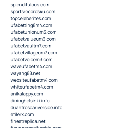
splendifulous.com
sportsrecords4u.com
topceleberites.com
ufabetting8m4.com
ufabetunionum3.com
ufabetvalueum3.com
ufabetvaultm7.com
ufabetvillageum7.com
ufabetvoicem3.com
waveufabetm4.com
wayang88.net
websiteufabetm4.com
whiteufabetm4.com
anikalappy.com
dininghelsinki.info
duanfrescariverside.info
etilerx.com
finestreplica.net