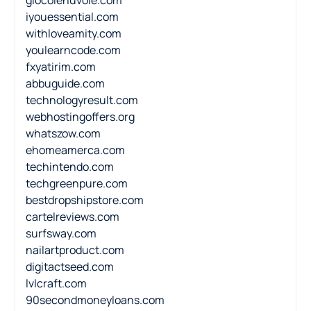
giocolenuvole.com
iyouessential.com
withloveamity.com
youlearncode.com
fxyatirim.com
abbuguide.com
technologyresult.com
webhostingoffers.org
whatszow.com
ehomeamerca.com
techintendo.com
techgreenpure.com
bestdropshipstore.com
cartelreviews.com
surfsway.com
nailartproduct.com
digitactseed.com
lvlcraft.com
90secondmoneyloans.com