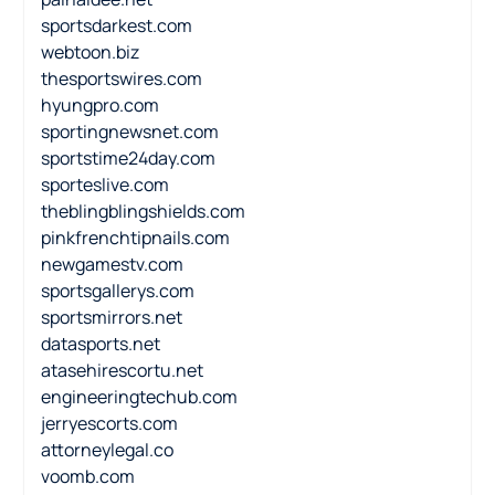
sportsdarkest.com
webtoon.biz
thesportswires.com
hyungpro.com
sportingnewsnet.com
sportstime24day.com
sporteslive.com
theblingblingshields.com
pinkfrenchtipnails.com
newgamestv.com
sportsgallerys.com
sportsmirrors.net
datasports.net
atasehirescortu.net
engineeringtechub.com
jerryescorts.com
attorneylegal.co
voomb.com