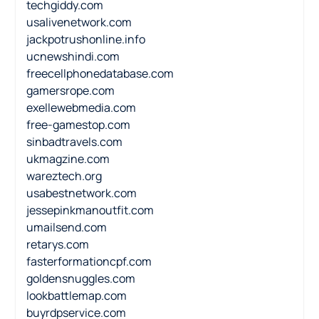
techgiddy.com
usalivenetwork.com
jackpotrushonline.info
ucnewshindi.com
freecellphonedatabase.com
gamersrope.com
exellewebmedia.com
free-gamestop.com
sinbadtravels.com
ukmagzine.com
wareztech.org
usabestnetwork.com
jessepinkmanoutfit.com
umailsend.com
retarys.com
fasterformationcpf.com
goldensnuggles.com
lookbattlemap.com
buyrdpservice.com