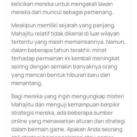
kelicikan mereka untuk mengakali lawan
mereka dan muncul sebagai pemenang.
Meskipun memiliki sejarah yang panjang,
Mahajitu relatif tidak dikenal di luar wilayah
tertentu yang masih memainkannya. Namun,
dalam beberapa tahun terakhir, minat
terhadap permainan ini kembali meningkat
seiring dengan semakin banyaknya orang
yang mencari bentuk hiburan baru dan
menantang.
Bagi mereka yang ingin mengungkap misteri
Mahajitu dan menguji kemampuan berpikir
strategis mereka, ada beberapa sumber
online yang menawarkan aturan dan strategi
dalam bermain game. Apakah Anda seorang