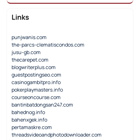
Links
punjwanis.com
the-parcs-clematiscondos.com
jusu-gb.com
thecarepet.com
blogwriterplus.com
guestpostingseo.com
casinogambitpro.info
pokerplaymasters.info
courseoncourse.com
bantinbatdongsan247.com
bahednog.info
bahenxgek.info
pertamaskre.com
threadsvideoandphotodownloader.com