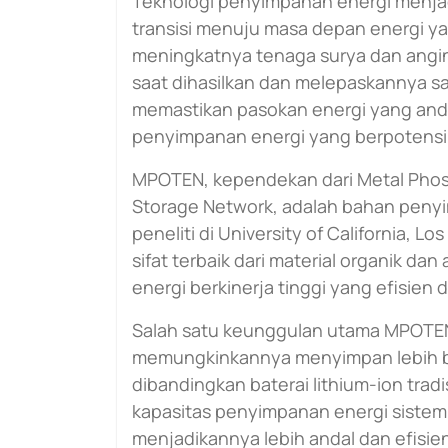
Teknologi penyimpanan energi menjad
transisi menuju masa depan energi ya
meningkatnya tenaga surya dan angi
saat dihasilkan dan melepaskannya s
memastikan pasokan energi yang andal
penyimpanan energi yang berpotensi 
MPOTEN, kependekan dari Metal Pho
Storage Network, adalah bahan peny
peneliti di University of California, 
sifat terbaik dari material organik d
energi berkinerja tinggi yang efisien 
Salah satu keunggulan utama MPOTEN
memungkinkannya menyimpan lebih ba
dibandingkan baterai lithium-ion tra
kapasitas penyimpanan energi sistem 
menjadikannya lebih andal dan efisien