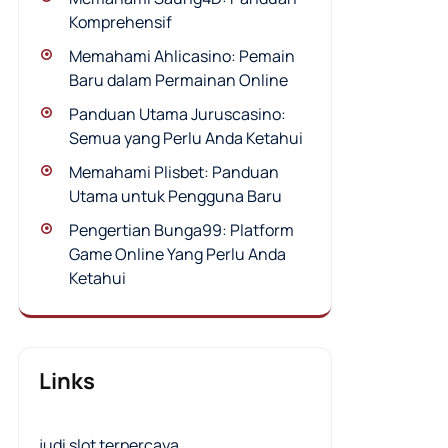
Komprehensif
Memahami Ahlicasino: Pemain
Baru dalam Permainan Online
Panduan Utama Juruscasino:
Semua yang Perlu Anda Ketahui
Memahami Plisbet: Panduan
Utama untuk Pengguna Baru
Pengertian Bunga99: Platform
Game Online Yang Perlu Anda
Ketahui
Links
judi slot terpercaya