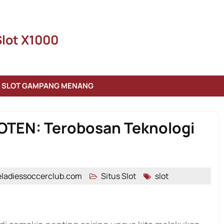
 Slot X1000
SLOT GAMPANG MENANG
TEN: Terobosan Teknologi
eladiessoccerclub.com
Situs Slot
slot