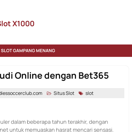
 Slot X1000
SLOT GAMPANG MENANG
udi Online dengan Bet365
diessoccerclub.com
Situs Slot
slot
uler dalam beberapa tahun terakhir, dengan
rnet untuk memuaskan hasrat mencari sensasi.