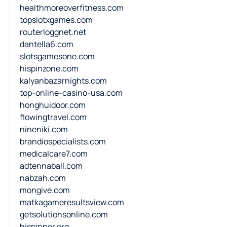
healthmoreoverfitness.com
topslotxgames.com
routerloggnet.net
dantella6.com
slotsgamesone.com
hispinzone.com
kalyanbazarnights.com
top-online-casino-usa.com
honghuidoor.com
flowingtravel.com
nineniki.com
brandiospecialists.com
medicalcare7.com
adtennaball.com
nabzah.com
mongive.com
matkagameresultsview.com
getsolutionsonline.com
hispinner.org