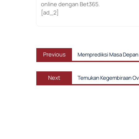
online dengan Bet365.
[ad_2]
Post
Previous
navigation
Previous
Memprediksi Masa Depan d
post:
Next
Next
Temukan Kegembiraan Ova
post: