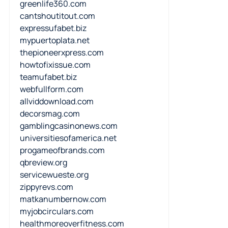
greenlife360.com
cantshoutitout.com
expressufabet.biz
mypuertoplata.net
thepioneerxpress.com
howtofixissue.com
teamufabet.biz
webfullform.com
allviddownload.com
decorsmag.com
gamblingcasinonews.com
universitiesofamerica.net
progameofbrands.com
qbreview.org
servicewueste.org
zippyrevs.com
matkanumbernow.com
myjobcirculars.com
healthmoreoverfitness.com