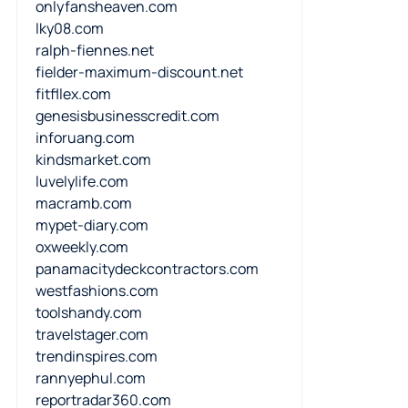
onlyfansheaven.com
lky08.com
ralph-fiennes.net
fielder-maximum-discount.net
fitfllex.com
genesisbusinesscredit.com
inforuang.com
kindsmarket.com
luvelylife.com
macramb.com
mypet-diary.com
oxweekly.com
panamacitydeckcontractors.com
westfashions.com
toolshandy.com
travelstager.com
trendinspires.com
rannyephul.com
reportradar360.com