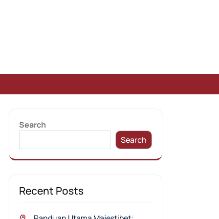
Search
Search
Recent Posts
Panduan Utama Majestibet: