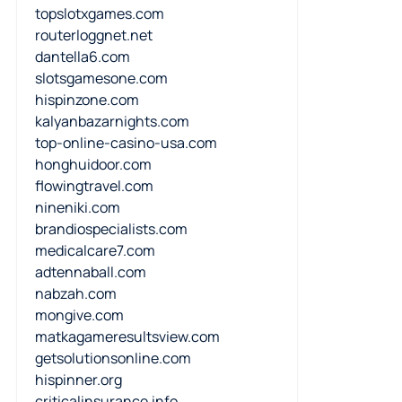
topslotxgames.com
routerloggnet.net
dantella6.com
slotsgamesone.com
hispinzone.com
kalyanbazarnights.com
top-online-casino-usa.com
honghuidoor.com
flowingtravel.com
nineniki.com
brandiospecialists.com
medicalcare7.com
adtennaball.com
nabzah.com
mongive.com
matkagameresultsview.com
getsolutionsonline.com
hispinner.org
criticalinsurance.info