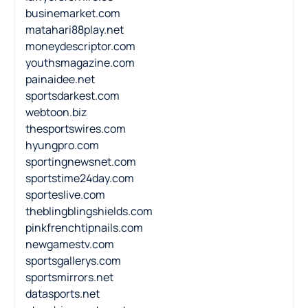
businemarket.com
matahari88play.net
moneydescriptor.com
youthsmagazine.com
painaidee.net
sportsdarkest.com
webtoon.biz
thesportswires.com
hyungpro.com
sportingnewsnet.com
sportstime24day.com
sporteslive.com
theblingblingshields.com
pinkfrenchtipnails.com
newgamestv.com
sportsgallerys.com
sportsmirrors.net
datasports.net