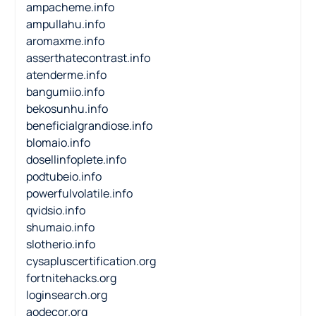
ampacheme.info
ampullahu.info
aromaxme.info
asserthatecontrast.info
atenderme.info
bangumiio.info
bekosunhu.info
beneficialgrandiose.info
blomaio.info
dosellinfoplete.info
podtubeio.info
powerfulvolatile.info
qvidsio.info
shumaio.info
slotherio.info
cysapluscertification.org
fortnitehacks.org
loginsearch.org
aodecor.org