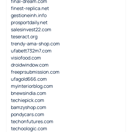
final-dream.com
finest-replica.net
gestioneinh.info
prosportdaily.net
salesinvest22.com
teseract.org
trendy-ama-shop.com
ufabett732m7.com
visiofood.com
droidwindow.com
freeprsubmission.com
ufagold666.com
myinteriorblog.com
bnewsindia.com
techiepick.com
bamzyshop.com
pondycars.com
techonfutures.com
techoologic.com