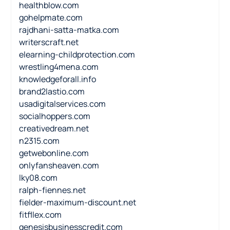
healthblow.com
gohelpmate.com
rajdhani-satta-matka.com
writerscraft.net
elearning-childprotection.com
wrestling4mena.com
knowledgeforall.info
brand2lastio.com
usadigitalservices.com
socialhoppers.com
creativedream.net
n2315.com
getwebonline.com
onlyfansheaven.com
lky08.com
ralph-fiennes.net
fielder-maximum-discount.net
fitfllex.com
genesisbusinesscredit.com