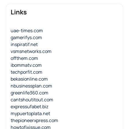
Links
uae-times.com
gamerifys.com
inspiratif.net
vsmsnetworks.com
offthem.com
ibommatv.com
techporfit.com
bekasionline.com
nbusinessplan.com
greenlife360.com
cantshoutitout.com
expressufabet.biz
mypuertoplata.net
thepioneerxpress.com
howtofixissue.com