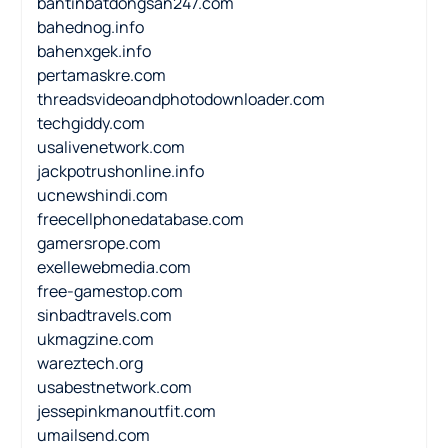
bantinbatdongsan247.com
bahednog.info
bahenxgek.info
pertamaskre.com
threadsvideoandphotodownloader.com
techgiddy.com
usalivenetwork.com
jackpotrushonline.info
ucnewshindi.com
freecellphonedatabase.com
gamersrope.com
exellewebmedia.com
free-gamestop.com
sinbadtravels.com
ukmagzine.com
wareztech.org
usabestnetwork.com
jessepinkmanoutfit.com
umailsend.com