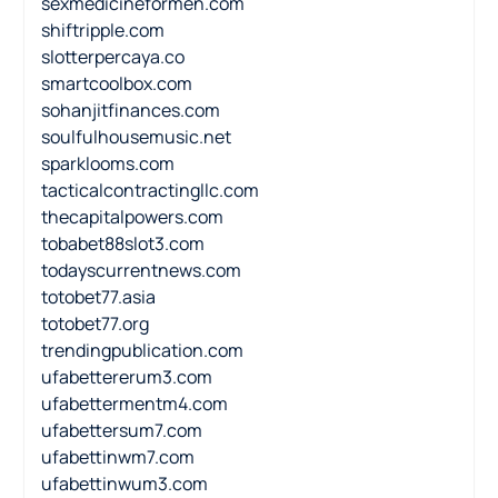
sexmedicineformen.com
shiftripple.com
slotterpercaya.co
smartcoolbox.com
sohanjitfinances.com
soulfulhousemusic.net
sparklooms.com
tacticalcontractingllc.com
thecapitalpowers.com
tobabet88slot3.com
todayscurrentnews.com
totobet77.asia
totobet77.org
trendingpublication.com
ufabettererum3.com
ufabettermentm4.com
ufabettersum7.com
ufabettinwm7.com
ufabettinwum3.com