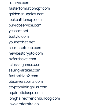
retarys.com
fasterformationcpf.com
goldensnuggles.com
lookbattlemap.com
buyrdpservice.com
yesport.net
tostylo.com
yougetthat.net
sportsnetclub.com
newbestcrypto.com
oxfordsave.com
iclassicgames.com
saung-artikel.com
fasthokivip2.com
observersports.com
cryptominingplus.com
aquinoticiaspe.com
longhairedfrenchbulldog.com
lawyersforhire.co