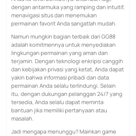
dengan antarmuka yang ramping dan intuitif,
menavigasi situs dan menemukan
permainan favorit Anda sangatlah mudah.
Namun mungkin bagian terbaik dari GG88
adalah komitmennya untuk menyediakan
lingkungan permainan yang aman dan
terjamin. Dengan teknologi enkripsi canggih
dan kebijakan privasi yang ketat, Anda dapat
yakin bahwa informasi pribadi dan data
permainan Anda selalu terlindungi. Selain
itu, dengan dukungan pelanggan 24/7 yang
tersedia, Anda selalu dapat meminta
bantuan jika memiliki pertanyaan atau
masalah.
Jadi mengapa menunggu? Mainkan game