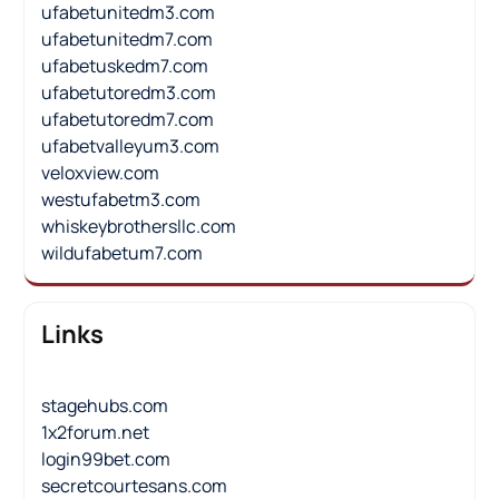
ufabetunitedm3.com
ufabetunitedm7.com
ufabetuskedm7.com
ufabetutoredm3.com
ufabetutoredm7.com
ufabetvalleyum3.com
veloxview.com
westufabetm3.com
whiskeybrothersllc.com
wildufabetum7.com
Links
stagehubs.com
1x2forum.net
login99bet.com
secretcourtesans.com