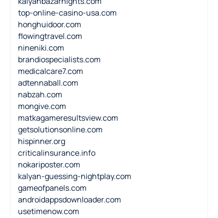
kalyanbazarnights.com
top-online-casino-usa.com
honghuidoor.com
flowingtravel.com
nineniki.com
brandiospecialists.com
medicalcare7.com
adtennaball.com
nabzah.com
mongive.com
matkagameresultsview.com
getsolutionsonline.com
hispinner.org
criticalinsurance.info
nokariposter.com
kalyan-guessing-nightplay.com
gameofpanels.com
androidappsdownloader.com
usetimenow.com