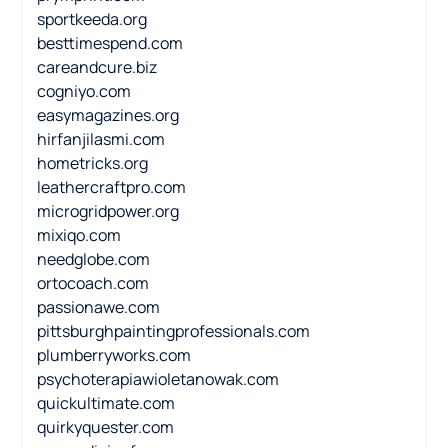
sportkeeda.org
besttimespend.com
careandcure.biz
cogniyo.com
easymagazines.org
hirfanjilasmi.com
hometricks.org
leathercraftpro.com
microgridpower.org
mixiqo.com
needglobe.com
ortocoach.com
passionawe.com
pittsburghpaintingprofessionals.com
plumberryworks.com
psychoterapiawioletanowak.com
quickultimate.com
quirkyquester.com