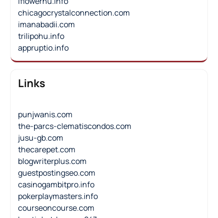
iflowerhu.info
chicagocrystalconnection.com
imanabadii.com
trilipohu.info
appruptio.info
Links
punjwanis.com
the-parcs-clematiscondos.com
jusu-gb.com
thecarepet.com
blogwriterplus.com
guestpostingseo.com
casinogambitpro.info
pokerplaymasters.info
courseoncourse.com