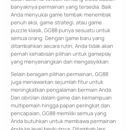
banyaknya permainan yang tersedia. Baik
Anda menyukai game tembak-menembak
penuh aksi, game strategi, atau game
puzzle klasik, GG88 punya sesuatu untuk
semua orang. Dengan game baru yang
ditambahkan secara rutin, Anda tidak akan
pernah kehabisan pilihan untuk gameplay
yang menyenangkan dan mengasyikkan.
Selain beragam pilihan permainan, GG88
juga menawarkan sejumlah fitur untuk
meningkatkan pengalaman bermain Anda.
Dari obrolan dalam game dan kemampuan
multipemain hingga papan peringkat dan
pencapaian, GG88 memiliki semua yang
Anda butuhkan untuk membawa permainan
Anda ke level berikutnya. Ditambah lagi,