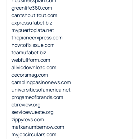
nbusinessplan.com
greenlife360.com
cantshoutitout.com
expressufabet.biz
mypuertoplata.net
thepioneerxpress.com
howtofixissue.com
teamufabet.biz
webfullform.com
allviddownload.com
decorsmag.com
gamblingcasinonews.com
universitiesofamerica.net
progameofbrands.com
qbreview.org
servicewueste.org
zippyrevs.com
matkanumbernow.com
myjobcirculars.com