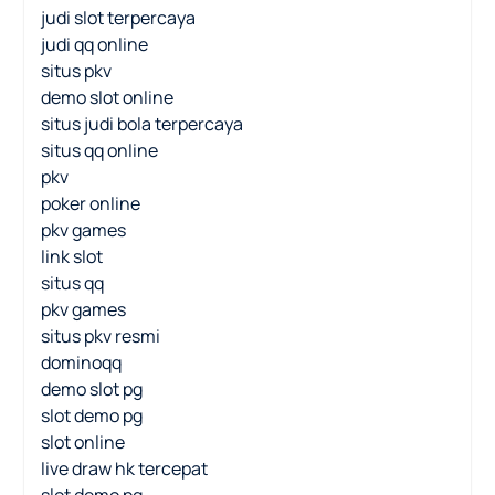
judi slot terpercaya
judi qq online
situs pkv
demo slot online
situs judi bola terpercaya
situs qq online
pkv
poker online
pkv games
link slot
situs qq
pkv games
situs pkv resmi
dominoqq
demo slot pg
slot demo pg
slot online
live draw hk tercepat