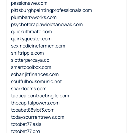
passionawe.com
pittsburghpaintingprofessionals.com
plumberryworks.com
psychoterapiawioletanowak.com
quickultimate.com
quirkyquester.com
sexmedicineformen.com
shiftripple.com
slotterpercaya.co
smartcoolbox.com
sohanjitfinances.com
soulfulhousemusic.net
sparklooms.com
tacticalcontractingllc.com
thecapitalpowers.com
tobabet88slot3.com
todayscurrentnews.com
totobet77.asia
totobet77.org