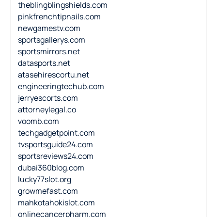
theblingblingshields.com
pinkfrenchtipnails.com
newgamestv.com
sportsgallerys.com
sportsmirrors.net
datasports.net
atasehirescortu.net
engineeringtechub.com
jerryescorts.com
attorneylegal.co
voomb.com
techgadgetpoint.com
tvsportsguide24.com
sportsreviews24.com
dubai360blog.com
lucky77slot.org
growmefast.com
mahkotahokislot.com
onlinecancerpharm.com