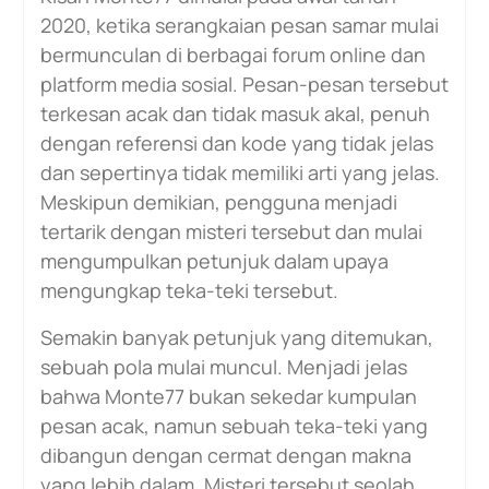
2020, ketika serangkaian pesan samar mulai
bermunculan di berbagai forum online dan
platform media sosial. Pesan-pesan tersebut
terkesan acak dan tidak masuk akal, penuh
dengan referensi dan kode yang tidak jelas
dan sepertinya tidak memiliki arti yang jelas.
Meskipun demikian, pengguna menjadi
tertarik dengan misteri tersebut dan mulai
mengumpulkan petunjuk dalam upaya
mengungkap teka-teki tersebut.
Semakin banyak petunjuk yang ditemukan,
sebuah pola mulai muncul. Menjadi jelas
bahwa Monte77 bukan sekedar kumpulan
pesan acak, namun sebuah teka-teki yang
dibangun dengan cermat dengan makna
yang lebih dalam. Misteri tersebut seolah