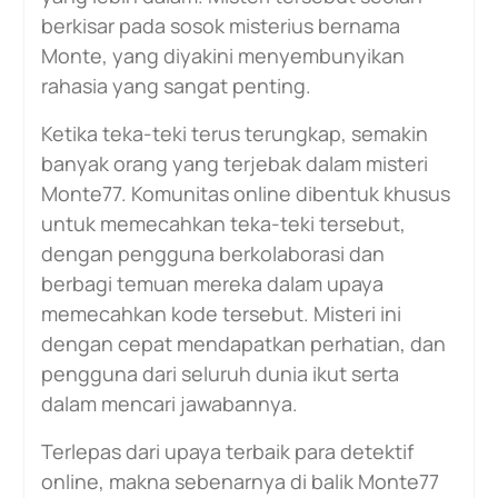
berkisar pada sosok misterius bernama
Monte, yang diyakini menyembunyikan
rahasia yang sangat penting.
Ketika teka-teki terus terungkap, semakin
banyak orang yang terjebak dalam misteri
Monte77. Komunitas online dibentuk khusus
untuk memecahkan teka-teki tersebut,
dengan pengguna berkolaborasi dan
berbagi temuan mereka dalam upaya
memecahkan kode tersebut. Misteri ini
dengan cepat mendapatkan perhatian, dan
pengguna dari seluruh dunia ikut serta
dalam mencari jawabannya.
Terlepas dari upaya terbaik para detektif
online, makna sebenarnya di balik Monte77