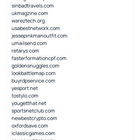
sinbadtravels.com
ukmagzine.com
wareztech.org
usabestnetwork.com
jessepinkmanoutfit.com
umailsend.com
retarys.com
fasterformationcpf.com
goldensnuggles.com
lookbattlemap.com
buyrdpservice.com
yesport.net
tostylo.com
yougetthat.net
sportsnetclub.com
newbestcrypto.com
oxfordsave.com
iclassicgames.com