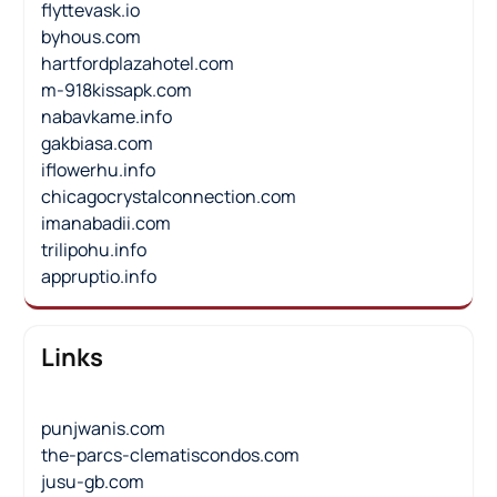
flyttevask.io
byhous.com
hartfordplazahotel.com
m-918kissapk.com
nabavkame.info
gakbiasa.com
iflowerhu.info
chicagocrystalconnection.com
imanabadii.com
trilipohu.info
appruptio.info
Links
punjwanis.com
the-parcs-clematiscondos.com
jusu-gb.com