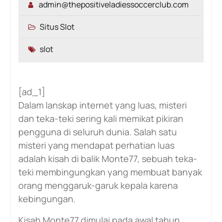
admin@thepositiveladiessoccerclub.com
Situs Slot
slot
[ad_1]
Dalam lanskap internet yang luas, misteri
dan teka-teki sering kali memikat pikiran
pengguna di seluruh dunia. Salah satu
misteri yang mendapat perhatian luas
adalah kisah di balik Monte77, sebuah teka-
teki membingungkan yang membuat banyak
orang menggaruk-garuk kepala karena
kebingungan.
Kisah Monte77 dimulai pada awal tahun