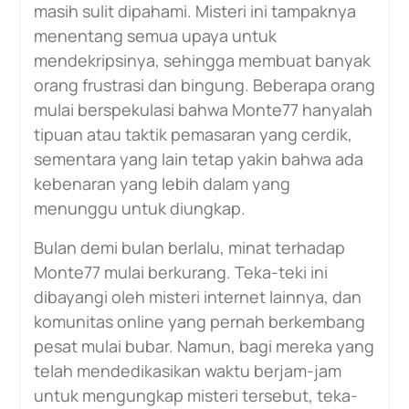
masih sulit dipahami. Misteri ini tampaknya
menentang semua upaya untuk
mendekripsinya, sehingga membuat banyak
orang frustrasi dan bingung. Beberapa orang
mulai berspekulasi bahwa Monte77 hanyalah
tipuan atau taktik pemasaran yang cerdik,
sementara yang lain tetap yakin bahwa ada
kebenaran yang lebih dalam yang
menunggu untuk diungkap.
Bulan demi bulan berlalu, minat terhadap
Monte77 mulai berkurang. Teka-teki ini
dibayangi oleh misteri internet lainnya, dan
komunitas online yang pernah berkembang
pesat mulai bubar. Namun, bagi mereka yang
telah mendedikasikan waktu berjam-jam
untuk mengungkap misteri tersebut, teka-