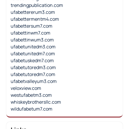
trendingpublication.com
ufabettererum3.com
ufabettermentm4.com
ufabettersum7.com
ufabettinwm7.com
ufabettinwum3.com
ufabetunitedm3.com
ufabetunitedm7.com
ufabetuskedm7.com
ufabetutoredm3.com
ufabetutoredm7.com
ufabetvalleyum3.com
veloxview.com
westufabetm3.com
whiskeybrothersllc.com
wildufabetum7.com