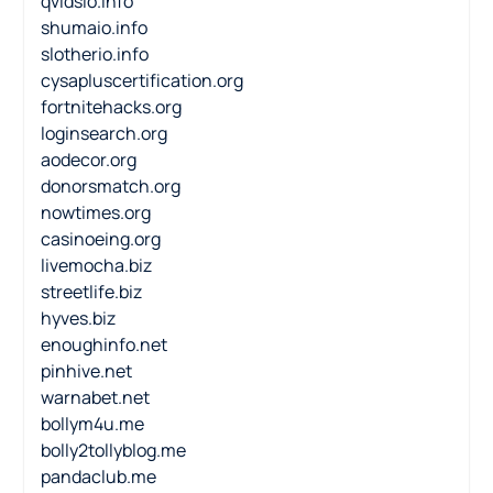
qvidsio.info
shumaio.info
slotherio.info
cysapluscertification.org
fortnitehacks.org
loginsearch.org
aodecor.org
donorsmatch.org
nowtimes.org
casinoeing.org
livemocha.biz
streetlife.biz
hyves.biz
enoughinfo.net
pinhive.net
warnabet.net
bollym4u.me
bolly2tollyblog.me
pandaclub.me