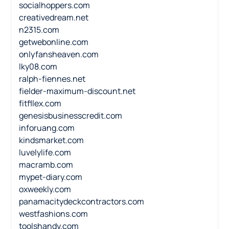
socialhoppers.com
creativedream.net
n2315.com
getwebonline.com
onlyfansheaven.com
lky08.com
ralph-fiennes.net
fielder-maximum-discount.net
fitfllex.com
genesisbusinesscredit.com
inforuang.com
kindsmarket.com
luvelylife.com
macramb.com
mypet-diary.com
oxweekly.com
panamacitydeckcontractors.com
westfashions.com
toolshandy.com