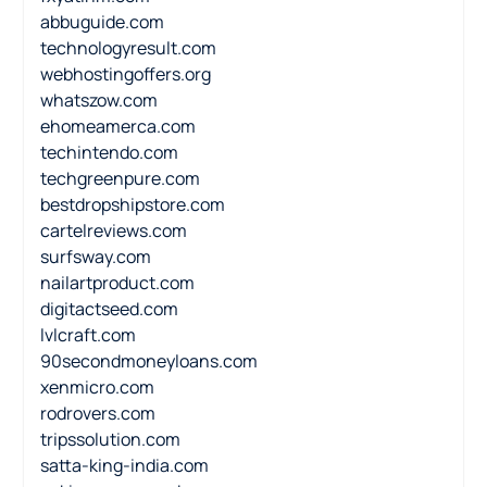
abbuguide.com
technologyresult.com
webhostingoffers.org
whatszow.com
ehomeamerca.com
techintendo.com
techgreenpure.com
bestdropshipstore.com
cartelreviews.com
surfsway.com
nailartproduct.com
digitactseed.com
lvlcraft.com
90secondmoneyloans.com
xenmicro.com
rodrovers.com
tripssolution.com
satta-king-india.com