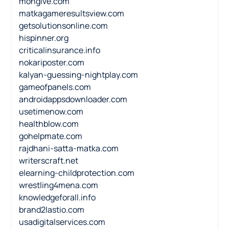
mongive.com
matkagameresultsview.com
getsolutionsonline.com
hispinner.org
criticalinsurance.info
nokariposter.com
kalyan-guessing-nightplay.com
gameofpanels.com
androidappsdownloader.com
usetimenow.com
healthblow.com
gohelpmate.com
rajdhani-satta-matka.com
writerscraft.net
elearning-childprotection.com
wrestling4mena.com
knowledgeforall.info
brand2lastio.com
usadigitalservices.com