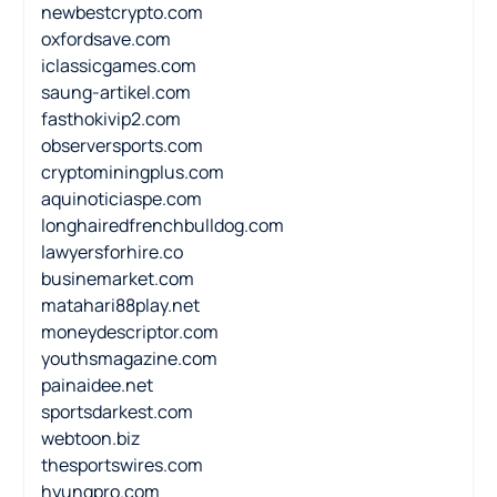
newbestcrypto.com
oxfordsave.com
iclassicgames.com
saung-artikel.com
fasthokivip2.com
observersports.com
cryptominingplus.com
aquinoticiaspe.com
longhairedfrenchbulldog.com
lawyersforhire.co
businemarket.com
matahari88play.net
moneydescriptor.com
youthsmagazine.com
painaidee.net
sportsdarkest.com
webtoon.biz
thesportswires.com
hyungpro.com