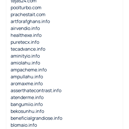
tejas24.com
poolturbo.com
prachestait.com
artforafghans.info
airvendio.info
healthexe.info
puretecx.info
tecadvance.info
aminityio.info
amiolahu.info
ampacheme.info
ampullahu.info
aromaxme.info
asserthatecontrast.info
atenderme.info
bangumiio.info
bekosunhu.info
beneficialgrandiose.info
blomaio.info