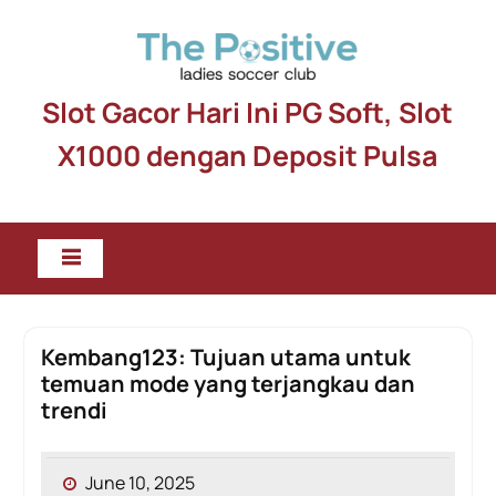
Skip
to
content
Slot Gacor Hari Ini PG Soft, Slot
X1000 dengan Deposit Pulsa
Kembang123: Tujuan utama untuk
temuan mode yang terjangkau dan
trendi
June 10, 2025