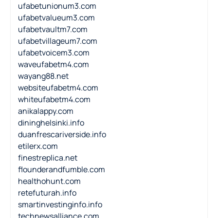
ufabetunionum3.com
ufabetvalueum3.com
ufabetvaultm7.com
ufabetvillageum7.com
ufabetvoicem3.com
waveufabetm4.com
wayang88.net
websiteufabetm4.com
whiteufabetm4.com
anikalappy.com
dininghelsinki.info
duanfrescariverside.info
etilerx.com
finestreplica.net
flounderandfumble.com
healthohunt.com
retefuturah.info
smartinvestinginfo.info
technewsalliance.com