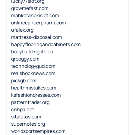
lucky77slot.org
growmefast.com
mahkotahokislot.com
onlinecancerpharm.com
ufalek.org
mattress-disposal.com
happyflooringandcabinets.com
bodybuildinglife.co
qrdoggy.com
technologygud.com
realshocknews.com
pickgb.com
healthmistakes.com
ksfashiondresses.com
patterntrader.org
cnhpa.net
sitalotus.com
supernotes.org
worldsportsempires.com