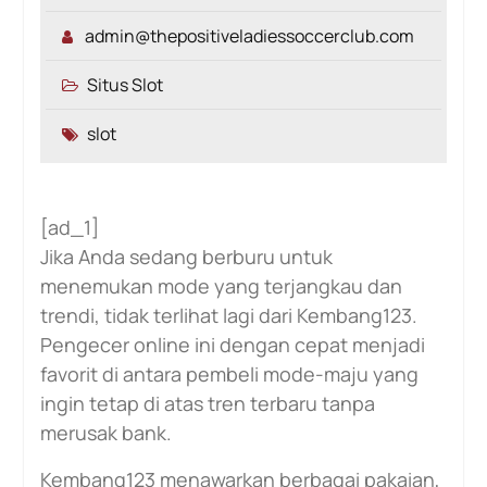
admin@thepositiveladiessoccerclub.com
Situs Slot
slot
[ad_1]
Jika Anda sedang berburu untuk
menemukan mode yang terjangkau dan
trendi, tidak terlihat lagi dari Kembang123.
Pengecer online ini dengan cepat menjadi
favorit di antara pembeli mode-maju yang
ingin tetap di atas tren terbaru tanpa
merusak bank.
Kembang123 menawarkan berbagai pakaian,