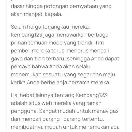
dasar hingga potongan pernyataan yang
akan menjadi kepala.
Selain harga terjangkau mereka,
Kembang123 juga menawarkan berbagai
pilihan temuan mode yang trendi. Tim
pembeli mereka terus-menerus mencari
gaya dan tren terbaru, sehingga Anda dapat
percaya bahwa Anda akan selalu
menemukan sesuatu yang segar dan maju
ketika Anda berbelanja bersama mereka.
Hal hebat lainnya tentang Kembang123
adalah situs web mereka yang ramah
pengguna. Sangat mudah untuk menavigasi
dan mencari barang -barang tertentu,
membuatnya mudah untuk menemukan apa