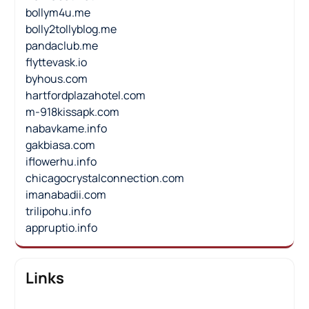
bollym4u.me
bolly2tollyblog.me
pandaclub.me
flyttevask.io
byhous.com
hartfordplazahotel.com
m-918kissapk.com
nabavkame.info
gakbiasa.com
iflowerhu.info
chicagocrystalconnection.com
imanabadii.com
trilipohu.info
appruptio.info
Links