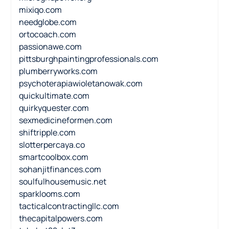
mixiqo.com
needglobe.com
ortocoach.com
passionawe.com
pittsburghpaintingprofessionals.com
plumberryworks.com
psychoterapiawioletanowak.com
quickultimate.com
quirkyquester.com
sexmedicineformen.com
shiftripple.com
slotterpercaya.co
smartcoolbox.com
sohanjitfinances.com
soulfulhousemusic.net
sparklooms.com
tacticalcontractingllc.com
thecapitalpowers.com