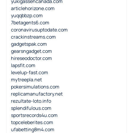
yukigassencanada.com
articlehorizone.com
yuqqbbzp.com
7betagents6.com
coronavirusuptodate.com
crackinstreams.com
gadgetspak.com
gearsngadget.com
hireseodoctor.com
lapsfit.com
levelup-fast.com
mytreepla.net
pokersimulations.com
replicamanufactory.net
rezultate-loto.info
splendifulous.com
sportsrecords4u.com
topceleberites.com
ufabetting8m4.com