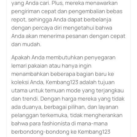
yang Anda cari. Plus, mereka menawarkan
pengiriman cepat dan pengembalian bebas
repot, sehingga Anda dapat berbelanja
dengan percaya diri mengetahui bahwa
Anda akan menerima pesanan dengan cepat
dan mudah.
Apakah Anda membutuhkan penyegaran
lemari pakaian atau hanya ingin
menambahkan beberapa bagian baru ke
koleksi Anda, Kembang123 adalah tujuan
utama untuk temuan mode yang terjangkau
dan trendi. Dengan harga mereka yang tidak
ada duanya, berbagai pilihan, dan layanan
pelanggan terkemuka, tidak mengherankan
bahwa para fashionista di mana-mana
berbondong-bondong ke Kembang123