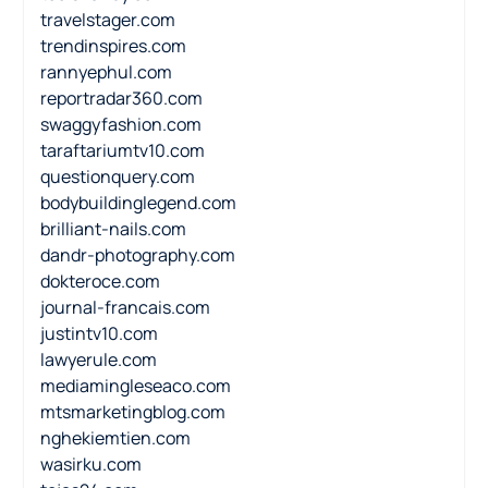
travelstager.com
trendinspires.com
rannyephul.com
reportradar360.com
swaggyfashion.com
taraftariumtv10.com
questionquery.com
bodybuildinglegend.com
brilliant-nails.com
dandr-photography.com
dokteroce.com
journal-francais.com
justintv10.com
lawyerule.com
mediamingleseaco.com
mtsmarketingblog.com
nghekiemtien.com
wasirku.com