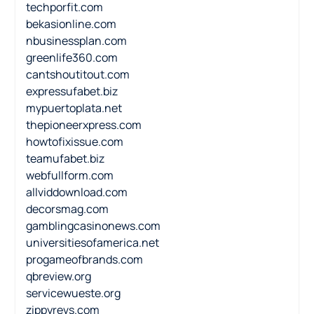
techporfit.com
bekasionline.com
nbusinessplan.com
greenlife360.com
cantshoutitout.com
expressufabet.biz
mypuertoplata.net
thepioneerxpress.com
howtofixissue.com
teamufabet.biz
webfullform.com
allviddownload.com
decorsmag.com
gamblingcasinonews.com
universitiesofamerica.net
progameofbrands.com
qbreview.org
servicewueste.org
zippyrevs.com