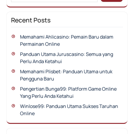
Recent Posts
Memahami Ahlicasino: Pemain Baru dalam
Permainan Online
Panduan Utama Juruscasino: Semua yang
Perlu Anda Ketahui
Memahami Plisbet: Panduan Utama untuk
Pengguna Baru
Pengertian Bunga99: Platform Game Online
Yang Perlu Anda Ketahui
Winlose99: Panduan Utama Sukses Taruhan
Online