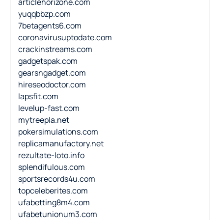
articlehorizone.com
yuqqbbzp.com
7betagents6.com
coronavirusuptodate.com
crackinstreams.com
gadgetspak.com
gearsngadget.com
hireseodoctor.com
lapsfit.com
levelup-fast.com
mytreepla.net
pokersimulations.com
replicamanufactory.net
rezultate-loto.info
splendifulous.com
sportsrecords4u.com
topceleberites.com
ufabetting8m4.com
ufabetunionum3.com