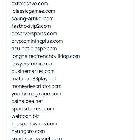
oxfordsave.com
iclassicgames.com
saung-artikel.com
fasthokivip2.com
observersports.com
cryptominingplus.com
aquinoticiaspe.com
longhairedfrenchbulldog.com
lawyersforhire.co
businemarket.com
matahari88play.net
moneydescriptor.com
youthsmagazine.com
painaidee.net
sportsdarkest.com
webtoon.biz
thesportswires.com
hyungpro.com
sportingnewsnet.com