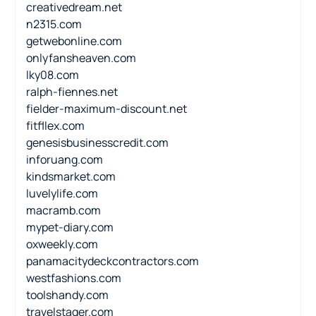
creativedream.net
n2315.com
getwebonline.com
onlyfansheaven.com
lky08.com
ralph-fiennes.net
fielder-maximum-discount.net
fitfllex.com
genesisbusinesscredit.com
inforuang.com
kindsmarket.com
luvelylife.com
macramb.com
mypet-diary.com
oxweekly.com
panamacitydeckcontractors.com
westfashions.com
toolshandy.com
travelstager.com