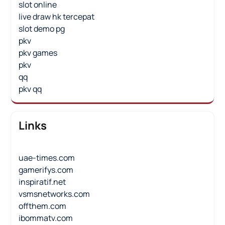
slot online
live draw hk tercepat
slot demo pg
pkv
pkv games
pkv
qq
pkv qq
Links
uae-times.com
gamerifys.com
inspiratif.net
vsmsnetworks.com
offthem.com
ibommatv.com