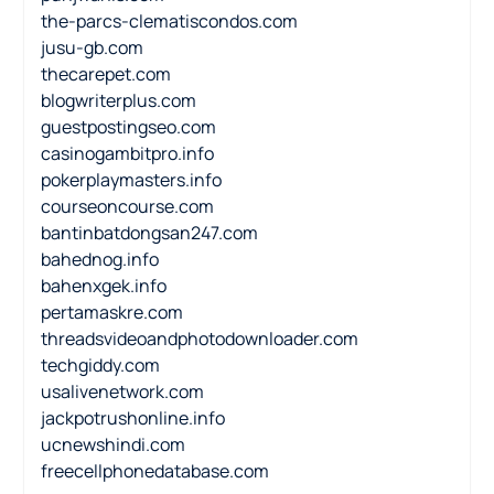
the-parcs-clematiscondos.com
jusu-gb.com
thecarepet.com
blogwriterplus.com
guestpostingseo.com
casinogambitpro.info
pokerplaymasters.info
courseoncourse.com
bantinbatdongsan247.com
bahednog.info
bahenxgek.info
pertamaskre.com
threadsvideoandphotodownloader.com
techgiddy.com
usalivenetwork.com
jackpotrushonline.info
ucnewshindi.com
freecellphonedatabase.com