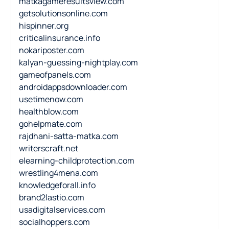
matkagameresultsview.com
getsolutionsonline.com
hispinner.org
criticalinsurance.info
nokariposter.com
kalyan-guessing-nightplay.com
gameofpanels.com
androidappsdownloader.com
usetimenow.com
healthblow.com
gohelpmate.com
rajdhani-satta-matka.com
writerscraft.net
elearning-childprotection.com
wrestling4mena.com
knowledgeforall.info
brand2lastio.com
usadigitalservices.com
socialhoppers.com