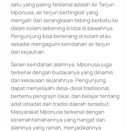
satu yang paling terkenal adalah Air Terjun
Mponusa, air terjun bertingkat yang
mengalir dari serangkaian tebing berbatu ke
dalam kolam sebening kristal di bawahnya.
Pengunjung bisa berenang di kolam atau
sekadar mengagumi keindahan air terjun
dari kejauhan.
Selain keindahan alamnya, Mponusa juga
terkenal dengan budayanya yang dinamis
dan kekayaan sejarahnya. Pengunjung
dapat menjelajahi desa-desa tradisional,
bertemu pengrajin lokal, dan belajar tentang
adat istiadat dan tradisi daerah tersebut.
Masyarakat Mponusa terkenal dengan
keramahtamahannya yang hangat dan
alamnya yang ramah, menjadikannya