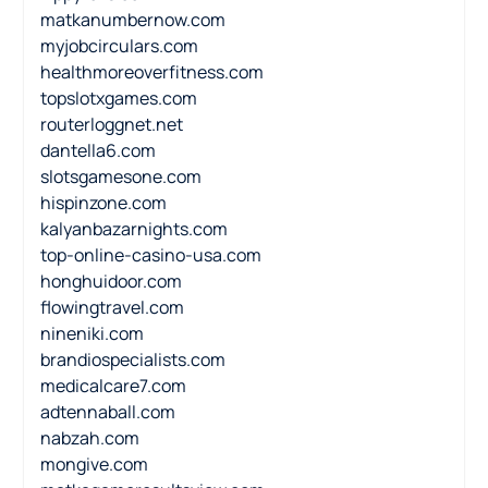
matkanumbernow.com
myjobcirculars.com
healthmoreoverfitness.com
topslotxgames.com
routerloggnet.net
dantella6.com
slotsgamesone.com
hispinzone.com
kalyanbazarnights.com
top-online-casino-usa.com
honghuidoor.com
flowingtravel.com
nineniki.com
brandiospecialists.com
medicalcare7.com
adtennaball.com
nabzah.com
mongive.com