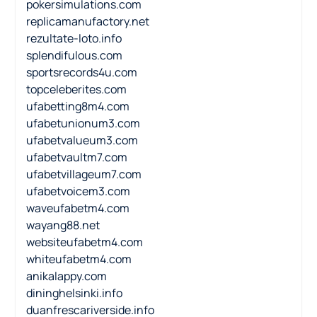
pokersimulations.com
replicamanufactory.net
rezultate-loto.info
splendifulous.com
sportsrecords4u.com
topceleberites.com
ufabetting8m4.com
ufabetunionum3.com
ufabetvalueum3.com
ufabetvaultm7.com
ufabetvillageum7.com
ufabetvoicem3.com
waveufabetm4.com
wayang88.net
websiteufabetm4.com
whiteufabetm4.com
anikalappy.com
dininghelsinki.info
duanfrescariverside.info