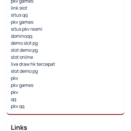
pkv games
link slot
situs qq
pkv games
situs pkv resmi
dominoqq
demo slot pg
slot demo pg
slot online
live draw hk tercepat
slot demo pg
pkv
pkv games
pkv
qq
pkv qq
Links