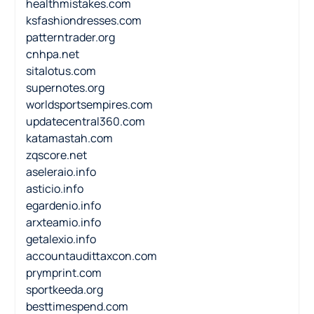
healthmistakes.com
ksfashiondresses.com
patterntrader.org
cnhpa.net
sitalotus.com
supernotes.org
worldsportsempires.com
updatecentral360.com
katamastah.com
zqscore.net
aseleraio.info
asticio.info
egardenio.info
arxteamio.info
getalexio.info
accountaudittaxcon.com
prymprint.com
sportkeeda.org
besttimespend.com