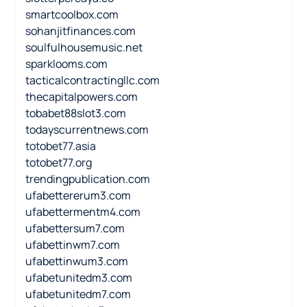
smartcoolbox.com
sohanjitfinances.com
soulfulhousemusic.net
sparklooms.com
tacticalcontractingllc.com
thecapitalpowers.com
tobabet88slot3.com
todayscurrentnews.com
totobet77.asia
totobet77.org
trendingpublication.com
ufabettererum3.com
ufabettermentm4.com
ufabettersum7.com
ufabettinwm7.com
ufabettinwum3.com
ufabetunitedm3.com
ufabetunitedm7.com