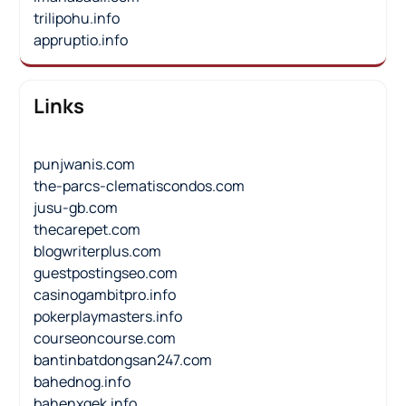
trilipohu.info
appruptio.info
Links
punjwanis.com
the-parcs-clematiscondos.com
jusu-gb.com
thecarepet.com
blogwriterplus.com
guestpostingseo.com
casinogambitpro.info
pokerplaymasters.info
courseoncourse.com
bantinbatdongsan247.com
bahednog.info
bahenxgek.info