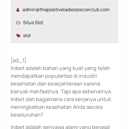
admin@thepositiveladiessoccerclub.com
Situs Slot
slot
[ad_1]
Inibet adalah bahan yang kuat yang telah
mendapatkan popularitas di industri
kesehatan dan kesejahteraan karena
banyak manfaatnya. Tapi apa sebenarnya
Inibet dan bagaimana cara kerjanya untuk
meningkatkan kesehatan Anda secara
keseluruhan?
Inibet adalah senyawa alami yang berasal