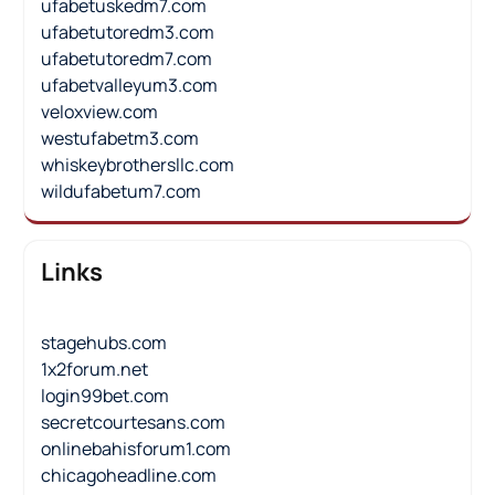
ufabetuskedm7.com
ufabetutoredm3.com
ufabetutoredm7.com
ufabetvalleyum3.com
veloxview.com
westufabetm3.com
whiskeybrothersllc.com
wildufabetum7.com
Links
stagehubs.com
1x2forum.net
login99bet.com
secretcourtesans.com
onlinebahisforum1.com
chicagoheadline.com