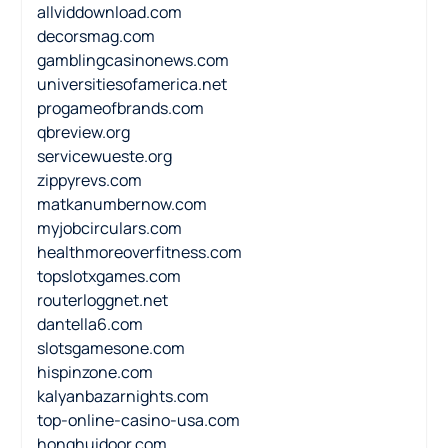
allviddownload.com
decorsmag.com
gamblingcasinonews.com
universitiesofamerica.net
progameofbrands.com
qbreview.org
servicewueste.org
zippyrevs.com
matkanumbernow.com
myjobcirculars.com
healthmoreoverfitness.com
topslotxgames.com
routerloggnet.net
dantella6.com
slotsgamesone.com
hispinzone.com
kalyanbazarnights.com
top-online-casino-usa.com
honghuidoor.com