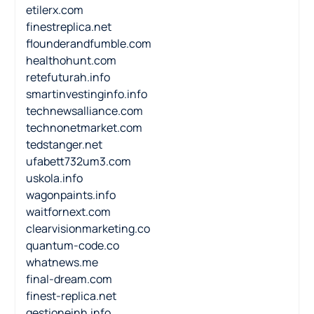
etilerx.com
finestreplica.net
flounderandfumble.com
healthohunt.com
retefuturah.info
smartinvestinginfo.info
technewsalliance.com
technonetmarket.com
tedstanger.net
ufabett732um3.com
uskola.info
wagonpaints.info
waitfornext.com
clearvisionmarketing.co
quantum-code.co
whatnews.me
final-dream.com
finest-replica.net
gestioneinh.info