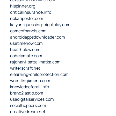
hispinner.org
criticalinsurance.info
nokariposter.com
kalyan-guessing-nightplay.com
gameofpanels.com
androidappsdownloader.com
usetimenow.com
healthblow.com
gohelpmate.com
rajdhani-satta-matka.com
writerscraft.net
elearning-childprotection.com
wrestling4mena.com
knowledgeforall.info
brand2lastio.com
usadigitalservices.com
socialhoppers.com
creativedream.net