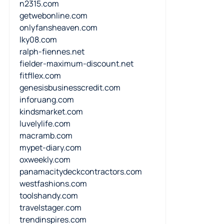
n2315.com
getwebonline.com
onlyfansheaven.com
lky08.com
ralph-fiennes.net
fielder-maximum-discount.net
fitfllex.com
genesisbusinesscredit.com
inforuang.com
kindsmarket.com
luvelylife.com
macramb.com
mypet-diary.com
oxweekly.com
panamacitydeckcontractors.com
westfashions.com
toolshandy.com
travelstager.com
trendinspires.com