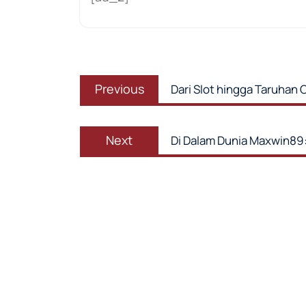
Post
Previous
navigation
Previous
Dari Slot hingga Taruha
post:
Next
Next
Di Dalam Dunia Maxwin89:
post: