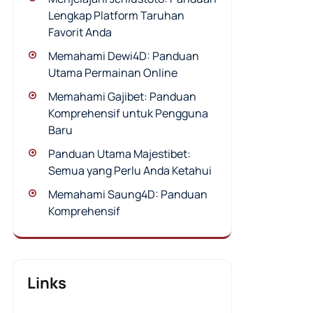
Lengkap Platform Taruhan
Favorit Anda
Memahami Dewi4D: Panduan
Utama Permainan Online
Memahami Gajibet: Panduan
Komprehensif untuk Pengguna
Baru
Panduan Utama Majestibet:
Semua yang Perlu Anda Ketahui
Memahami Saung4D: Panduan
Komprehensif
Links