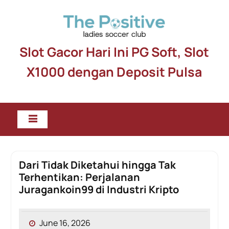
Skip
to
content
Slot Gacor Hari Ini PG Soft, Slot
X1000 dengan Deposit Pulsa
Dari Tidak Diketahui hingga Tak
Terhentikan: Perjalanan
Juragankoin99 di Industri Kripto
June 16, 2026