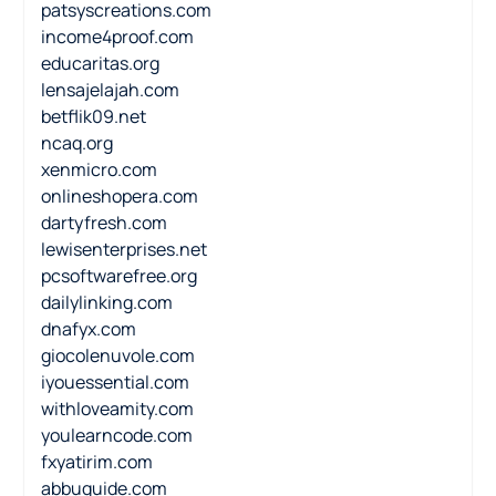
patsyscreations.com
income4proof.com
educaritas.org
lensajelajah.com
betflik09.net
ncaq.org
xenmicro.com
onlineshopera.com
dartyfresh.com
lewisenterprises.net
pcsoftwarefree.org
dailylinking.com
dnafyx.com
giocolenuvole.com
iyouessential.com
withloveamity.com
youlearncode.com
fxyatirim.com
abbuguide.com