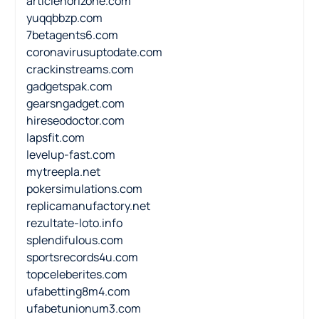
articlehorizone.com
yuqqbbzp.com
7betagents6.com
coronavirusuptodate.com
crackinstreams.com
gadgetspak.com
gearsngadget.com
hireseodoctor.com
lapsfit.com
levelup-fast.com
mytreepla.net
pokersimulations.com
replicamanufactory.net
rezultate-loto.info
splendifulous.com
sportsrecords4u.com
topceleberites.com
ufabetting8m4.com
ufabetunionum3.com