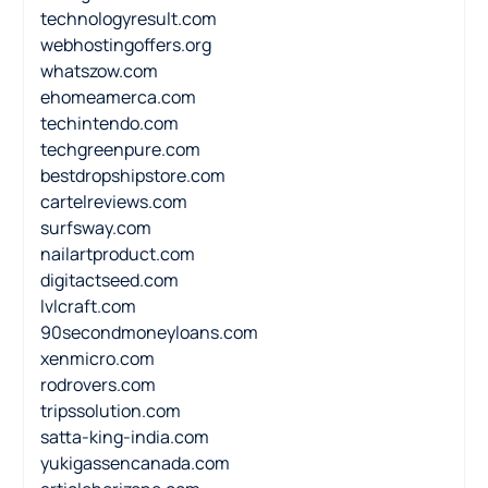
technologyresult.com
webhostingoffers.org
whatszow.com
ehomeamerca.com
techintendo.com
techgreenpure.com
bestdropshipstore.com
cartelreviews.com
surfsway.com
nailartproduct.com
digitactseed.com
lvlcraft.com
90secondmoneyloans.com
xenmicro.com
rodrovers.com
tripssolution.com
satta-king-india.com
yukigassencanada.com