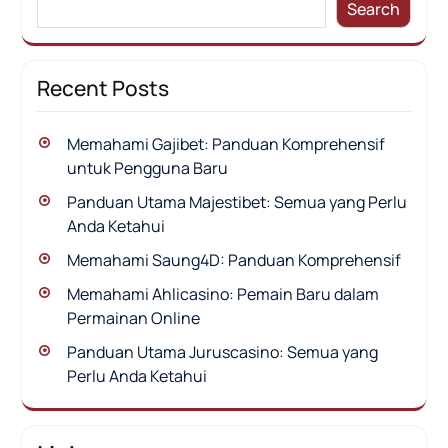
Search
Recent Posts
Memahami Gajibet: Panduan Komprehensif
untuk Pengguna Baru
Panduan Utama Majestibet: Semua yang Perlu
Anda Ketahui
Memahami Saung4D: Panduan Komprehensif
Memahami Ahlicasino: Pemain Baru dalam
Permainan Online
Panduan Utama Juruscasino: Semua yang
Perlu Anda Ketahui