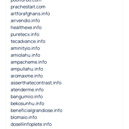
prachestait.com
artforafghans.info
airvendio.info
healthexe.info
puretecx.info
tecadvance.info
aminityio.info
amiolahu.info
ampacheme.info
ampullahu.info
aromaxme.info
asserthatecontrast.info
atenderme.info
bangumiio.info
bekosunhu.info
beneficialgrandiose.info
blomaio.info
dosellinfoplete.info