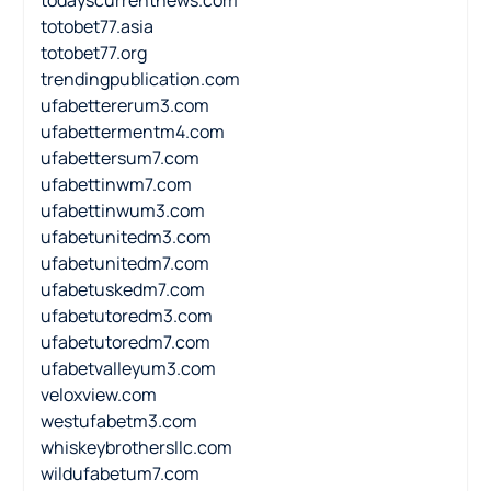
todayscurrentnews.com
totobet77.asia
totobet77.org
trendingpublication.com
ufabettererum3.com
ufabettermentm4.com
ufabettersum7.com
ufabettinwm7.com
ufabettinwum3.com
ufabetunitedm3.com
ufabetunitedm7.com
ufabetuskedm7.com
ufabetutoredm3.com
ufabetutoredm7.com
ufabetvalleyum3.com
veloxview.com
westufabetm3.com
whiskeybrothersllc.com
wildufabetum7.com