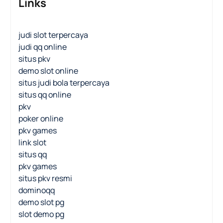
Links
judi slot terpercaya
judi qq online
situs pkv
demo slot online
situs judi bola terpercaya
situs qq online
pkv
poker online
pkv games
link slot
situs qq
pkv games
situs pkv resmi
dominoqq
demo slot pg
slot demo pg