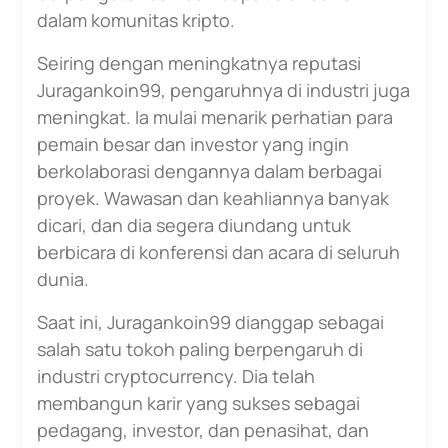
dalam komunitas kripto.
Seiring dengan meningkatnya reputasi
Juragankoin99, pengaruhnya di industri juga
meningkat. Ia mulai menarik perhatian para
pemain besar dan investor yang ingin
berkolaborasi dengannya dalam berbagai
proyek. Wawasan dan keahliannya banyak
dicari, dan dia segera diundang untuk
berbicara di konferensi dan acara di seluruh
dunia.
Saat ini, Juragankoin99 dianggap sebagai
salah satu tokoh paling berpengaruh di
industri cryptocurrency. Dia telah
membangun karir yang sukses sebagai
pedagang, investor, dan penasihat, dan