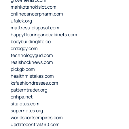
growmefast.com
mahkotahokislot.com
onlinecancerpharm.com
ufalek.org
mattress-disposal.com
happyflooringandcabinets.com
bodybuildinglife.co
qrdoggy.com
technologygud.com
realshocknews.com
pickgb.com
healthmistakes.com
ksfashiondresses.com
patterntrader.org
cnhpa.net
sitalotus.com
supernotes.org
worldsportsempires.com
updatecentral360.com