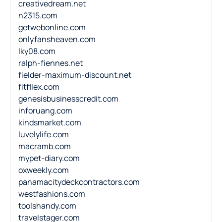
creativedream.net
n2315.com
getwebonline.com
onlyfansheaven.com
lky08.com
ralph-fiennes.net
fielder-maximum-discount.net
fitfllex.com
genesisbusinesscredit.com
inforuang.com
kindsmarket.com
luvelylife.com
macramb.com
mypet-diary.com
oxweekly.com
panamacitydeckcontractors.com
westfashions.com
toolshandy.com
travelstager.com