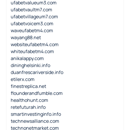
ufabetvalueum3.com
ufabetvaultm7.com
ufabetvillageum7.com
ufabetvoicem3.com
waveufabetm4.com
wayang88.net
websiteufabetm4.com
whiteufabetm4.com
anikalappy.com
dininghelsinki.info
duanfrescariverside.info
etilerx.com
finestreplica.net
flounderandfumble.com
healthohunt.com
retefuturah.info
smartinvestinginfo.info
technewsalliance.com
technonetmarket.com