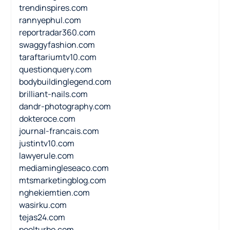
trendinspires.com
rannyephul.com
reportradar360.com
swaggyfashion.com
taraftariumtv10.com
questionquery.com
bodybuildinglegend.com
brilliant-nails.com
dandr-photography.com
dokteroce.com
journal-francais.com
justintv10.com
lawyerule.com
mediamingleseaco.com
mtsmarketingblog.com
nghekiemtien.com
wasirku.com
tejas24.com
poolturbo.com