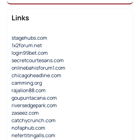
Links
stagehubs.com
1x2forum.net
login99bet.com
secretcourtesans.com
onlinebahisforum1.com
chicagoheadline.com
camming.org
rajalion88.com
goupuntacana.com
riversedgepark.com
zaseez.com
catchycrunch.com
nofaphub.com
nefertitingalls.com