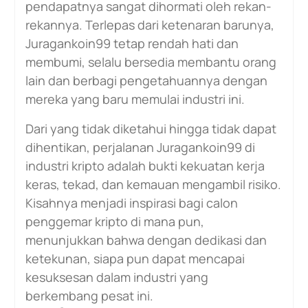
pendapatnya sangat dihormati oleh rekan-
rekannya. Terlepas dari ketenaran barunya,
Juragankoin99 tetap rendah hati dan
membumi, selalu bersedia membantu orang
lain dan berbagi pengetahuannya dengan
mereka yang baru memulai industri ini.
Dari yang tidak diketahui hingga tidak dapat
dihentikan, perjalanan Juragankoin99 di
industri kripto adalah bukti kekuatan kerja
keras, tekad, dan kemauan mengambil risiko.
Kisahnya menjadi inspirasi bagi calon
penggemar kripto di mana pun,
menunjukkan bahwa dengan dedikasi dan
ketekunan, siapa pun dapat mencapai
kesuksesan dalam industri yang
berkembang pesat ini.