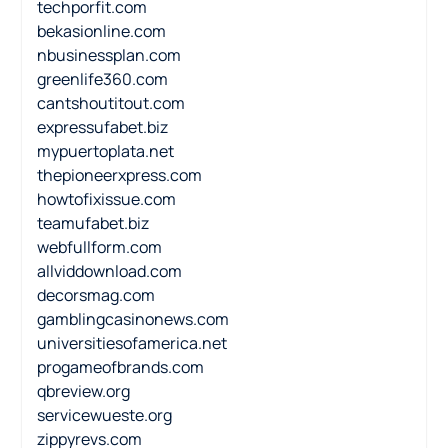
techporfit.com
bekasionline.com
nbusinessplan.com
greenlife360.com
cantshoutitout.com
expressufabet.biz
mypuertoplata.net
thepioneerxpress.com
howtofixissue.com
teamufabet.biz
webfullform.com
allviddownload.com
decorsmag.com
gamblingcasinonews.com
universitiesofamerica.net
progameofbrands.com
qbreview.org
servicewueste.org
zippyrevs.com