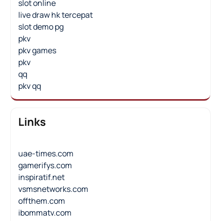
slot online
live draw hk tercepat
slot demo pg
pkv
pkv games
pkv
qq
pkv qq
Links
uae-times.com
gamerifys.com
inspiratif.net
vsmsnetworks.com
offthem.com
ibommatv.com