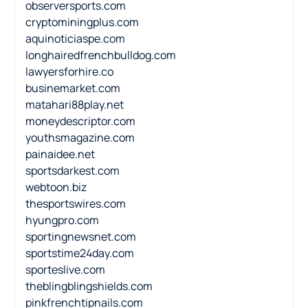
observersports.com
cryptominingplus.com
aquinoticiaspe.com
longhairedfrenchbulldog.com
lawyersforhire.co
businemarket.com
matahari88play.net
moneydescriptor.com
youthsmagazine.com
painaidee.net
sportsdarkest.com
webtoon.biz
thesportswires.com
hyungpro.com
sportingnewsnet.com
sportstime24day.com
sporteslive.com
theblingblingshields.com
pinkfrenchtipnails.com