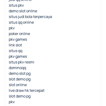
situs pkv
demo slot online
situs judi bola terpercaya
situs qq online
pkv
poker online
pkv games
link slot
situs qq
pkv games
situs pkv resmi
dominoqq
demo slot pg
slot demo pg
slot online
live draw hk tercepat
slot demo pg
pkv