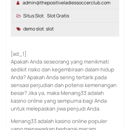
admin@thepositiveladiessoccerclub.com
Situs Slot
Slot Gratis
,
demo slot
slot
,
[ad_1]
Apakah Anda seseorang yang menikmati
sedikit risiko dan kegembiraan dalam hidup
Anda? Apakah Anda sering tertarik pada
sensasi perjudian dan potensi kemenangan
besar? Jika ya, maka Menang33 adalah
kasino online yang sempurna bagi Anda
untuk melepaskan jiwa penjudi Anda.
Menang33 adalah kasino online populer
yang menawarkan berbagai macam