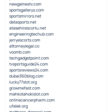
newgamestv.com
sportsgallerys.com
sportsmirrors.net
datasports.net
atasehirescortu.net
engineeringtechub.com
jerryescorts.com
attorneylegal.co
voomb.com
techgadgetpoint.com
tvsportsguide24.com
sportsreviews24.com
dubai360blog.com
lucky77slot.org
growmefast.com
mahkotahokislot.com
onlinecancerpharm.com
ufalek.org