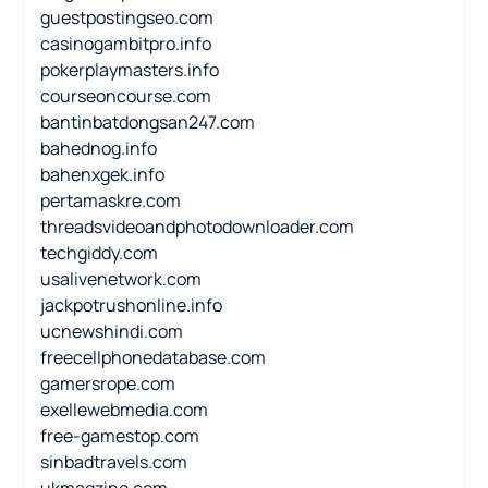
guestpostingseo.com
casinogambitpro.info
pokerplaymasters.info
courseoncourse.com
bantinbatdongsan247.com
bahednog.info
bahenxgek.info
pertamaskre.com
threadsvideoandphotodownloader.com
techgiddy.com
usalivenetwork.com
jackpotrushonline.info
ucnewshindi.com
freecellphonedatabase.com
gamersrope.com
exellewebmedia.com
free-gamestop.com
sinbadtravels.com