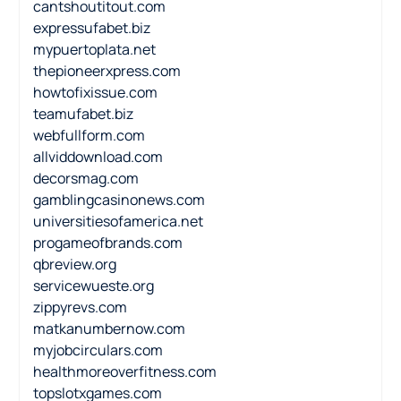
cantshoutitout.com
expressufabet.biz
mypuertoplata.net
thepioneerxpress.com
howtofixissue.com
teamufabet.biz
webfullform.com
allviddownload.com
decorsmag.com
gamblingcasinonews.com
universitiesofamerica.net
progameofbrands.com
qbreview.org
servicewueste.org
zippyrevs.com
matkanumbernow.com
myjobcirculars.com
healthmoreoverfitness.com
topslotxgames.com