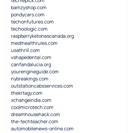
techiepick.com
bamzyshop.com
pondycars.com
techonfutures.com
techoologic.com
raspberryketonescanada.org
medihealthrules.com
usathrill.com
vshapedental.com
canfandalucia.org
yourengineguide.com
nybreakings.com
outstationcabsservices.com
thekrtagy.com
xchangeindia.com
coolmicrotech.com
dreamhousehack.com
the-techteacher.com
automobilenews-online.com