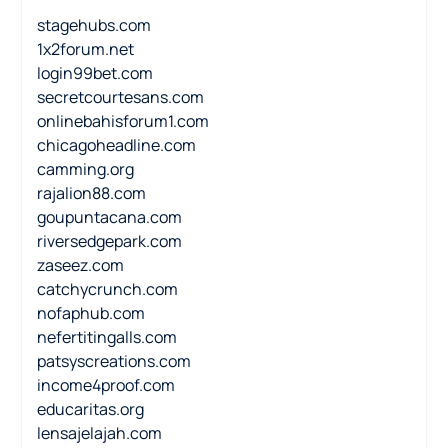
stagehubs.com
1x2forum.net
login99bet.com
secretcourtesans.com
onlinebahisforum1.com
chicagoheadline.com
camming.org
rajalion88.com
goupuntacana.com
riversedgepark.com
zaseez.com
catchycrunch.com
nofaphub.com
nefertitingalls.com
patsyscreations.com
income4proof.com
educaritas.org
lensajelajah.com