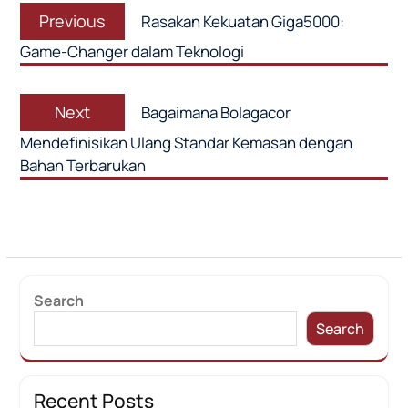
Previous
navigation
Previous
Rasakan Kekuatan Giga5000:
post:
Game-Changer dalam Teknologi
Next
Next
Bagaimana Bolagacor
post:
Mendefinisikan Ulang Standar Kemasan dengan
Bahan Terbarukan
Search
Search
Recent Posts