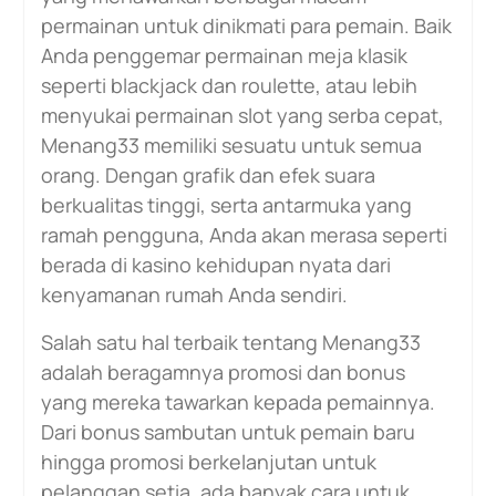
permainan untuk dinikmati para pemain. Baik
Anda penggemar permainan meja klasik
seperti blackjack dan roulette, atau lebih
menyukai permainan slot yang serba cepat,
Menang33 memiliki sesuatu untuk semua
orang. Dengan grafik dan efek suara
berkualitas tinggi, serta antarmuka yang
ramah pengguna, Anda akan merasa seperti
berada di kasino kehidupan nyata dari
kenyamanan rumah Anda sendiri.
Salah satu hal terbaik tentang Menang33
adalah beragamnya promosi dan bonus
yang mereka tawarkan kepada pemainnya.
Dari bonus sambutan untuk pemain baru
hingga promosi berkelanjutan untuk
pelanggan setia, ada banyak cara untuk