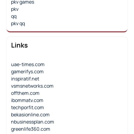
pkv games
pkv
qq
pkv qq
Links
uae-times.com
gamerifys.com
inspiratif.net
vsmsnetworks.com
offthem.com
ibommatv.com
techporfit.com
bekasionline.com
nbusinessplan.com
greenlife360.com