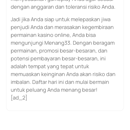
dengan anggaran dan toleransi risiko Anda.
Jadi jika Anda siap untuk melepaskan jiwa
penjudi Anda dan merasakan kegembiraan
permainan kasino online, Anda bisa
mengunjungi Menang33. Dengan beragam
permainan, promosi besar-besaran, dan
potensi pembayaran besar-besaran, ini
adalah tempat yang tepat untuk
memuaskan keinginan Anda akan risiko dan
imbalan. Daftar hari ini dan mulai bermain
untuk peluang Anda menang besar!
[ad_2]
Post