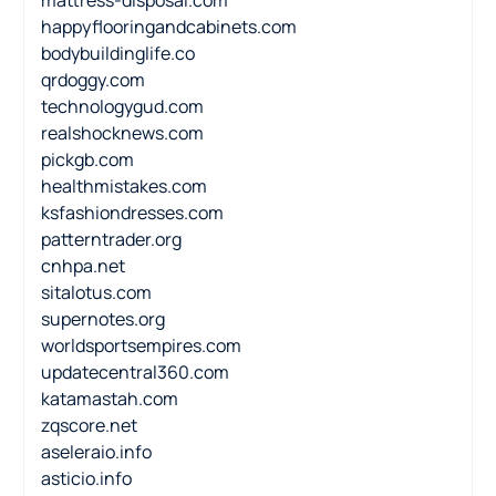
mattress-disposal.com
happyflooringandcabinets.com
bodybuildinglife.co
qrdoggy.com
technologygud.com
realshocknews.com
pickgb.com
healthmistakes.com
ksfashiondresses.com
patterntrader.org
cnhpa.net
sitalotus.com
supernotes.org
worldsportsempires.com
updatecentral360.com
katamastah.com
zqscore.net
aseleraio.info
asticio.info