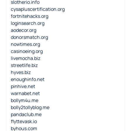
slotherio.info
cysapluscertification.org
fortnitehacks.org
loginsearch.org
aodecor.org
donorsmatch.org
nowtimes.org
casinoeing.org
livemocha.biz
streetlife.biz
hyves.biz
enoughinfo.net
pinhive.net
warnabet.net
bollym4u.me
bolly2tollyblog.me
pandaclub.me
flyttevask.io
byhous.com