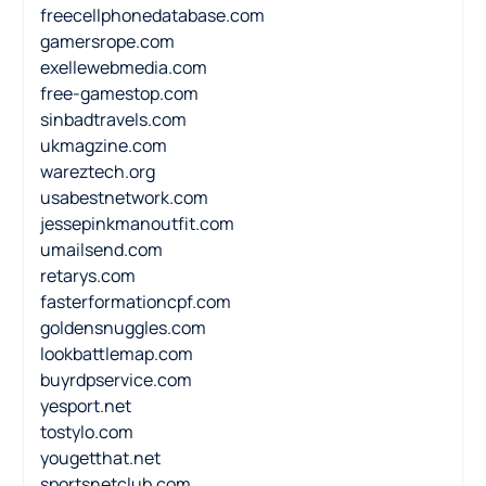
freecellphonedatabase.com
gamersrope.com
exellewebmedia.com
free-gamestop.com
sinbadtravels.com
ukmagzine.com
wareztech.org
usabestnetwork.com
jessepinkmanoutfit.com
umailsend.com
retarys.com
fasterformationcpf.com
goldensnuggles.com
lookbattlemap.com
buyrdpservice.com
yesport.net
tostylo.com
yougetthat.net
sportsnetclub.com