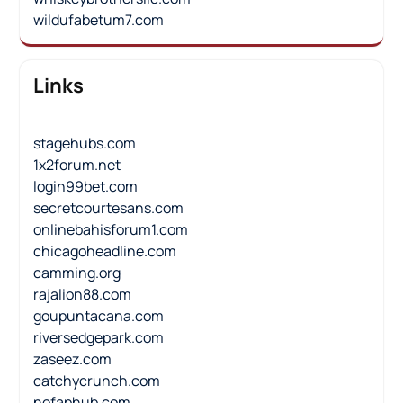
wildufabetum7.com
Links
stagehubs.com
1x2forum.net
login99bet.com
secretcourtesans.com
onlinebahisforum1.com
chicagoheadline.com
camming.org
rajalion88.com
goupuntacana.com
riversedgepark.com
zaseez.com
catchycrunch.com
nofaphub.com