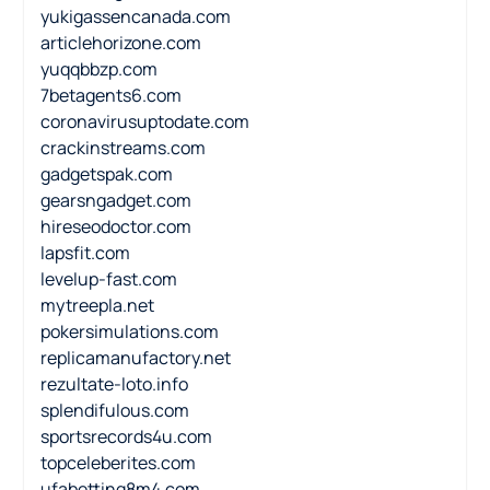
yukigassencanada.com
articlehorizone.com
yuqqbbzp.com
7betagents6.com
coronavirusuptodate.com
crackinstreams.com
gadgetspak.com
gearsngadget.com
hireseodoctor.com
lapsfit.com
levelup-fast.com
mytreepla.net
pokersimulations.com
replicamanufactory.net
rezultate-loto.info
splendifulous.com
sportsrecords4u.com
topceleberites.com
ufabetting8m4.com