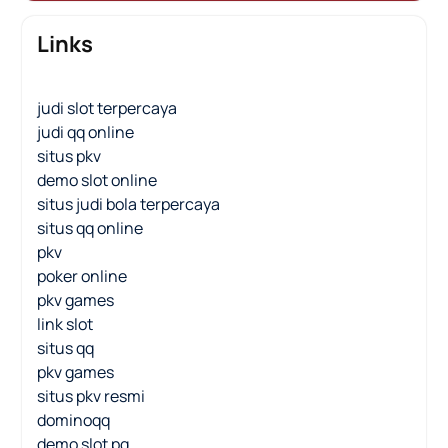
Links
judi slot terpercaya
judi qq online
situs pkv
demo slot online
situs judi bola terpercaya
situs qq online
pkv
poker online
pkv games
link slot
situs qq
pkv games
situs pkv resmi
dominoqq
demo slot pg