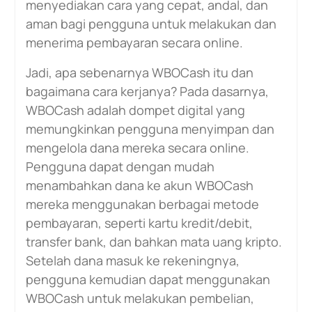
menyediakan cara yang cepat, andal, dan
aman bagi pengguna untuk melakukan dan
menerima pembayaran secara online.
Jadi, apa sebenarnya WBOCash itu dan
bagaimana cara kerjanya? Pada dasarnya,
WBOCash adalah dompet digital yang
memungkinkan pengguna menyimpan dan
mengelola dana mereka secara online.
Pengguna dapat dengan mudah
menambahkan dana ke akun WBOCash
mereka menggunakan berbagai metode
pembayaran, seperti kartu kredit/debit,
transfer bank, dan bahkan mata uang kripto.
Setelah dana masuk ke rekeningnya,
pengguna kemudian dapat menggunakan
WBOCash untuk melakukan pembelian,