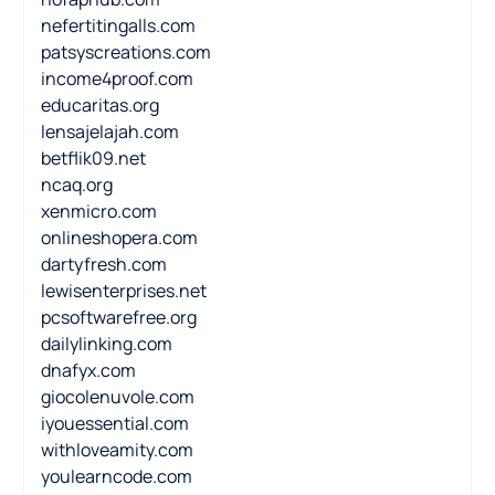
nefertitingalls.com
patsyscreations.com
income4proof.com
educaritas.org
lensajelajah.com
betflik09.net
ncaq.org
xenmicro.com
onlineshopera.com
dartyfresh.com
lewisenterprises.net
pcsoftwarefree.org
dailylinking.com
dnafyx.com
giocolenuvole.com
iyouessential.com
withloveamity.com
youlearncode.com