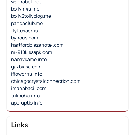
warnabet.net
bollym4u.me
bolly2tollyblog.me
pandaclub.me
flyttevask.io
byhous.com
hartfordplazahotel.com
m-918kissapk.com
nabavkame.info
gakbiasa.com
iflowerhu.info
chicagocrystalconnection.com
imanabadii.com
trilipohu.info
appruptio.info
Links