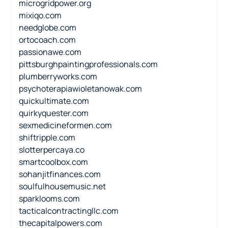
microgridpower.org
mixiqo.com
needglobe.com
ortocoach.com
passionawe.com
pittsburghpaintingprofessionals.com
plumberryworks.com
psychoterapiawioletanowak.com
quickultimate.com
quirkyquester.com
sexmedicineformen.com
shiftripple.com
slotterpercaya.co
smartcoolbox.com
sohanjitfinances.com
soulfulhousemusic.net
sparklooms.com
tacticalcontractingllc.com
thecapitalpowers.com