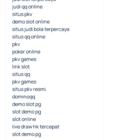
judi qq online
situs pkv
demo slot online
situs judi bola terpercaya
situs qq online
pkv
poker online
pkv games
link slot
situs qq
pkv games
situs pkv resmi
dominoqq
demo slot pg
slot demo pg
slot online
live draw hk tercepat
slot demo pg