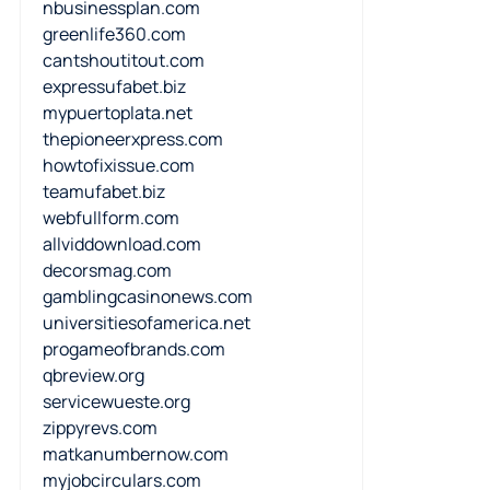
nbusinessplan.com
greenlife360.com
cantshoutitout.com
expressufabet.biz
mypuertoplata.net
thepioneerxpress.com
howtofixissue.com
teamufabet.biz
webfullform.com
allviddownload.com
decorsmag.com
gamblingcasinonews.com
universitiesofamerica.net
progameofbrands.com
qbreview.org
servicewueste.org
zippyrevs.com
matkanumbernow.com
myjobcirculars.com