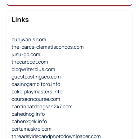
Links
punjwanis.com
the-parcs-clematiscondos.com
jusu-gb.com
thecarepet.com
blogwriterplus.com
guestpostingseo.com
casinogambitpro.info
pokerplaymasters.info
courseoncourse.com
bantinbatdongsan247.com
bahednog.info
bahenxgek.info
pertamaskre.com
threadsvideoandphotodownloader.com