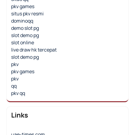
pkv games
situs pkv resmi
dominoqq
demo slot pg
slot demo pg
slot online
live draw hk tercepat
slot demo pg
pkv
pkv games
pkv
qq
pkv qq
Links
uae-times.com