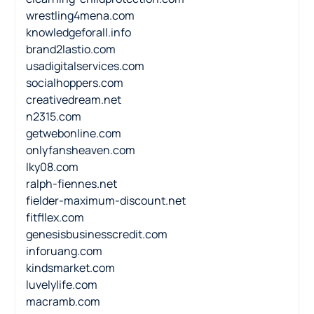
wrestling4mena.com
knowledgeforall.info
brand2lastio.com
usadigitalservices.com
socialhoppers.com
creativedream.net
n2315.com
getwebonline.com
onlyfansheaven.com
lky08.com
ralph-fiennes.net
fielder-maximum-discount.net
fitfllex.com
genesisbusinesscredit.com
inforuang.com
kindsmarket.com
luvelylife.com
macramb.com