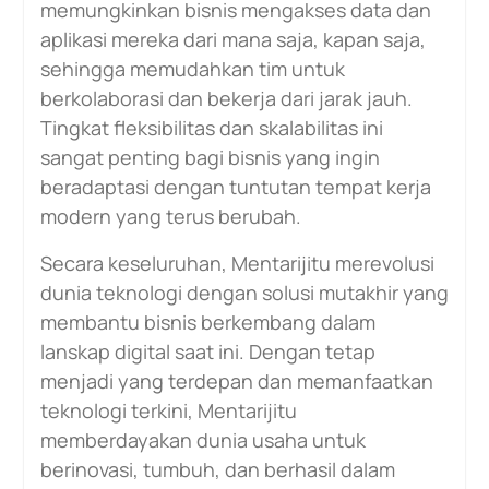
memungkinkan bisnis mengakses data dan
aplikasi mereka dari mana saja, kapan saja,
sehingga memudahkan tim untuk
berkolaborasi dan bekerja dari jarak jauh.
Tingkat fleksibilitas dan skalabilitas ini
sangat penting bagi bisnis yang ingin
beradaptasi dengan tuntutan tempat kerja
modern yang terus berubah.
Secara keseluruhan, Mentarijitu merevolusi
dunia teknologi dengan solusi mutakhir yang
membantu bisnis berkembang dalam
lanskap digital saat ini. Dengan tetap
menjadi yang terdepan dan memanfaatkan
teknologi terkini, Mentarijitu
memberdayakan dunia usaha untuk
berinovasi, tumbuh, dan berhasil dalam