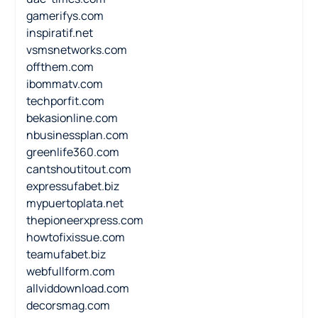
gamerifys.com
inspiratif.net
vsmsnetworks.com
offthem.com
ibommatv.com
techporfit.com
bekasionline.com
nbusinessplan.com
greenlife360.com
cantshoutitout.com
expressufabet.biz
mypuertoplata.net
thepioneerxpress.com
howtofixissue.com
teamufabet.biz
webfullform.com
allviddownload.com
decorsmag.com