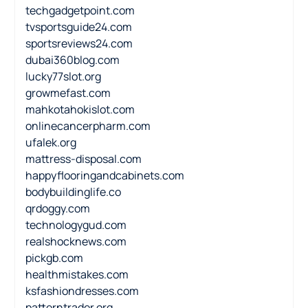
techgadgetpoint.com
tvsportsguide24.com
sportsreviews24.com
dubai360blog.com
lucky77slot.org
growmefast.com
mahkotahokislot.com
onlinecancerpharm.com
ufalek.org
mattress-disposal.com
happyflooringandcabinets.com
bodybuildinglife.co
qrdoggy.com
technologygud.com
realshocknews.com
pickgb.com
healthmistakes.com
ksfashiondresses.com
patterntrader.org