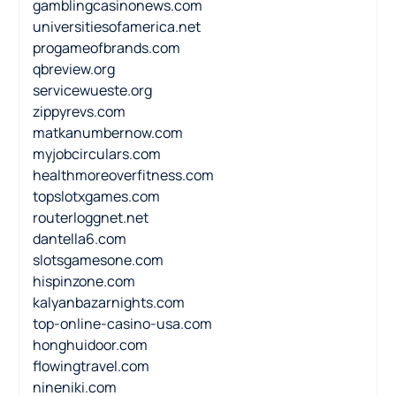
gamblingcasinonews.com
universitiesofamerica.net
progameofbrands.com
qbreview.org
servicewueste.org
zippyrevs.com
matkanumbernow.com
myjobcirculars.com
healthmoreoverfitness.com
topslotxgames.com
routerloggnet.net
dantella6.com
slotsgamesone.com
hispinzone.com
kalyanbazarnights.com
top-online-casino-usa.com
honghuidoor.com
flowingtravel.com
nineniki.com