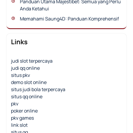
Panduan Utama Majestibet: Semua yang Perlu
Anda Ketahui
Memahami Saung4D: Panduan Komprehensif
Links
judi slot terpercaya
judi qq online
situs pkv
demo slot online
situs judi bola terpercaya
situs qq online
pkv
poker online
pkv games
link slot
situs qq