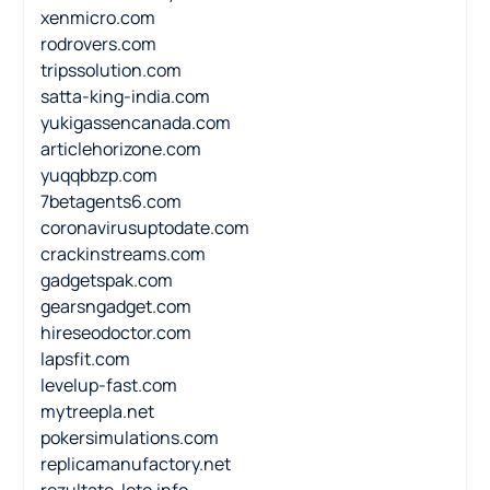
xenmicro.com
rodrovers.com
tripssolution.com
satta-king-india.com
yukigassencanada.com
articlehorizone.com
yuqqbbzp.com
7betagents6.com
coronavirusuptodate.com
crackinstreams.com
gadgetspak.com
gearsngadget.com
hireseodoctor.com
lapsfit.com
levelup-fast.com
mytreepla.net
pokersimulations.com
replicamanufactory.net