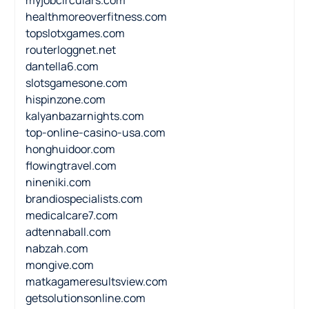
myjobcirculars.com
healthmoreoverfitness.com
topslotxgames.com
routerloggnet.net
dantella6.com
slotsgamesone.com
hispinzone.com
kalyanbazarnights.com
top-online-casino-usa.com
honghuidoor.com
flowingtravel.com
nineniki.com
brandiospecialists.com
medicalcare7.com
adtennaball.com
nabzah.com
mongive.com
matkagameresultsview.com
getsolutionsonline.com