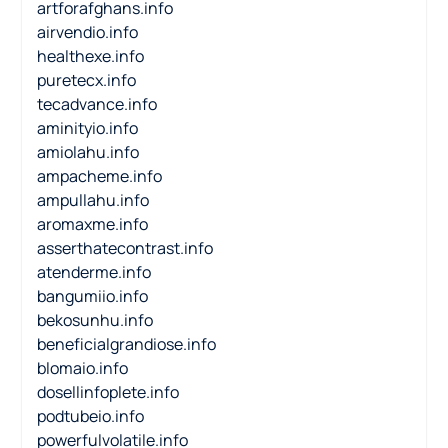
artforafghans.info
airvendio.info
healthexe.info
puretecx.info
tecadvance.info
aminityio.info
amiolahu.info
ampacheme.info
ampullahu.info
aromaxme.info
asserthatecontrast.info
atenderme.info
bangumiio.info
bekosunhu.info
beneficialgrandiose.info
blomaio.info
dosellinfoplete.info
podtubeio.info
powerfulvolatile.info