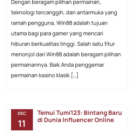
Dengan beragam pilihan permainan,
teknologi tercanggih, dan antarmuka yang
ramah pengguna, Win88 adalah tujuan
utama bagi para gamer yang mencari
hiburan berkualitas tinggi. Salah satu fitur
menonjol dari Win88 adalah beragam pilihan
permainannya. Baik Anda penggemar
permainan kasino klasik […]
Temui Tumi123: Bintang Baru
DEC
di Dunia Influencer Online
11