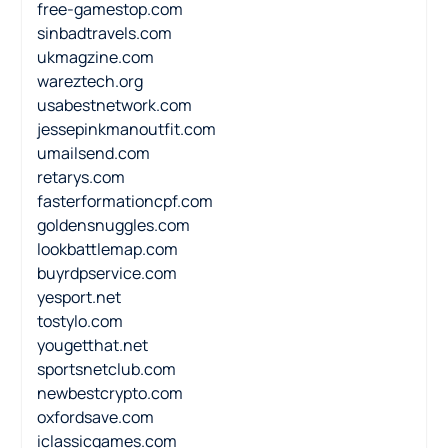
free-gamestop.com
sinbadtravels.com
ukmagzine.com
wareztech.org
usabestnetwork.com
jessepinkmanoutfit.com
umailsend.com
retarys.com
fasterformationcpf.com
goldensnuggles.com
lookbattlemap.com
buyrdpservice.com
yesport.net
tostylo.com
yougetthat.net
sportsnetclub.com
newbestcrypto.com
oxfordsave.com
iclassicgames.com