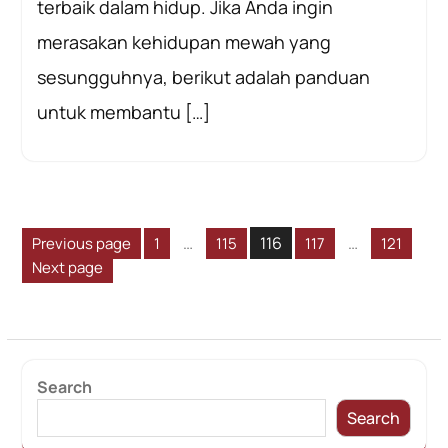
terbaik dalam hidup. Jika Anda ingin
merasakan kehidupan mewah yang
sesungguhnya, berikut adalah panduan
untuk membantu […]
Posts
…
116
…
Previous page
1
115
117
121
navigation
Page
Page
Page
Page
Page
Next page
Search
Search