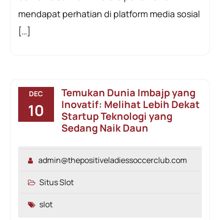
mendapat perhatian di platform media sosial
[…]
Temukan Dunia Imbajp yang
DEC
Inovatif: Melihat Lebih Dekat
10
Startup Teknologi yang
Sedang Naik Daun
admin@thepositiveladiessoccerclub.com
Situs Slot
slot