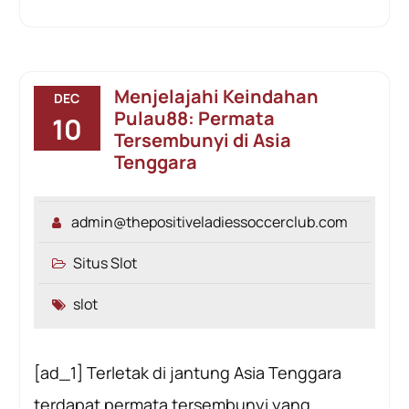
Menjelajahi Keindahan
DEC
Pulau88: Permata
10
Tersembunyi di Asia
Tenggara
admin@thepositiveladiessoccerclub.com
Situs Slot
slot
[ad_1] Terletak di jantung Asia Tenggara
terdapat permata tersembunyi yang