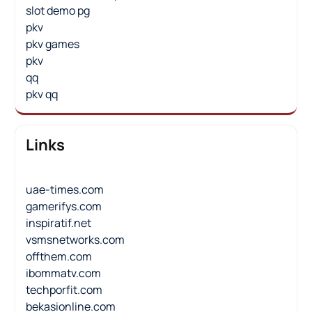
slot demo pg
pkv
pkv games
pkv
qq
pkv qq
Links
uae-times.com
gamerifys.com
inspiratif.net
vsmsnetworks.com
offthem.com
ibommatv.com
techporfit.com
bekasionline.com