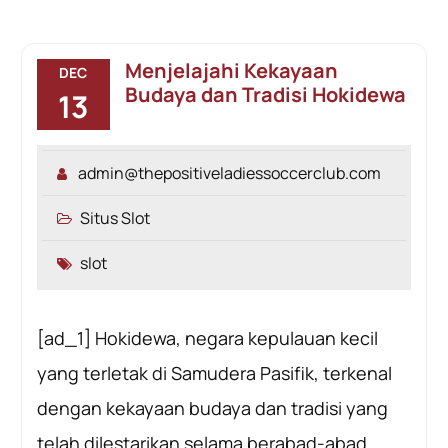
Menjelajahi Kekayaan
DEC
Budaya dan Tradisi Hokidewa
13
admin@thepositiveladiessoccerclub.com
Situs Slot
slot
[ad_1] Hokidewa, negara kepulauan kecil
yang terletak di Samudera Pasifik, terkenal
dengan kekayaan budaya dan tradisi yang
telah dilestarikan selama berabad-abad.