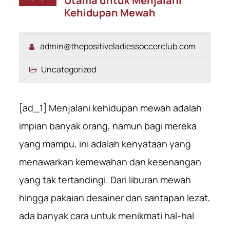
Utama untuk Menjalani
Kehidupan Mewah
admin@thepositiveladiessoccerclub.com
Uncategorized
[ad_1] Menjalani kehidupan mewah adalah
impian banyak orang, namun bagi mereka
yang mampu, ini adalah kenyataan yang
menawarkan kemewahan dan kesenangan
yang tak tertandingi. Dari liburan mewah
hingga pakaian desainer dan santapan lezat,
ada banyak cara untuk menikmati hal-hal