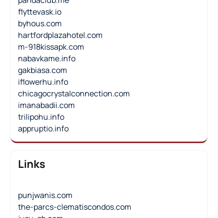
pandaclub.me
flyttevask.io
byhous.com
hartfordplazahotel.com
m-918kissapk.com
nabavkame.info
gakbiasa.com
iflowerhu.info
chicagocrystalconnection.com
imanabadii.com
trilipohu.info
appruptio.info
Links
punjwanis.com
the-parcs-clematiscondos.com